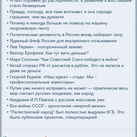
Я был поражен до растерянности, а уважение к восставшим
стало безмерным
Правда, господа, все-таки всплывет, и она гораздо
страшнее, чем вы думаете
Почему я никогда больше не повешу на машину
георгиевскую ленту
Политическая активность в России вновь набирает силу
Ядерный блеф России для внутреннего пользования
Лев Термен - похороненный заживо
Виктор Ерофеев: Как тут жить дальше?
Марк Солонин "Как Советский Союз победил в войне"
Китай отказал РФ от расчетов в рублях. Это не валюта и
даже не деньги
Георгий Бурков: «Наш идеал – стадо. Мы –
профессиональные агрессоры»
Путин уже ничего исправить не может — практически весь
мир считает русских злодеями, как народ
Академик И.П.Павлов о русском массовом уме
Все войны СССР - хронология «мирной жизни»
"Палестинский народ" был полностью выдуман КГБ. Это
было лубянским проектом, спецоперацией