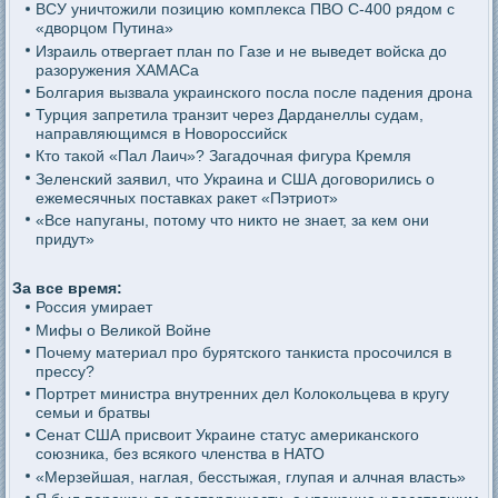
ВСУ уничтожили позицию комплекса ПВО С-400 рядом с
«дворцом Путина»
Израиль отвергает план по Газе и не выведет войска до
разоружения ХАМАСа
Болгария вызвала украинского посла после падения дрона
Турция запретила транзит через Дарданеллы судам,
направляющимся в Новороссийск
Кто такой «Пал Лаич»? Загадочная фигура Кремля
Зеленский заявил, что Украина и США договорились о
ежемесячных поставках ракет «Пэтриот»
«Все напуганы, потому что никто не знает, за кем они
придут»
За все время:
Россия умирает
Мифы о Великой Войне
Почему материал про бурятского танкиста просочился в
прессу?
Портрет министра внутренних дел Колокольцева в кругу
семьи и братвы
Сенат США присвоит Украине статус американского
союзника, без всякого членства в НАТО
«Мерзейшая, наглая, бесстыжая, глупая и алчная власть»