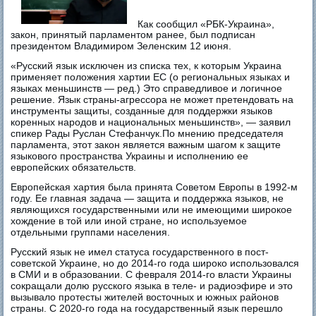
Как сообщил «РБК-Украина»,
закон, принятый парламентом ранее, был подписан
президентом Владимиром Зеленским 12 июня.
«Русский язык исключен из списка тех, к которым Украина
применяет положения хартии ЕС (о региональных языках и
языках меньшинств — ред.) Это справедливое и логичное
решение. Язык страны-агрессора не может претендовать на
инструменты защиты, созданные для поддержки языков
коренных народов и национальных меньшинств», — заявил
спикер Рады Руслан Стефанчук.По мнению председателя
парламента, этот закон является важным шагом к защите
языкового пространства Украины и исполнению ее
европейских обязательств.
Европейская хартия была принята Советом Европы в 1992-м
году. Ее главная задача — защита и поддержка языков, не
являющихся государственными или не имеющими широкое
хождение в той или иной стране, но используемое
отдельными группами населения.
Русский язык не имел статуса государственного в пост-
советской Украине, но до 2014-го года широко использовался
в СМИ и в образовании. С февраля 2014-го власти Украины
сокращали долю русского языка в теле- и радиоэфире и это
вызывало протесты жителей восточных и южных районов
страны. С 2020-го года на государственный язык перешло