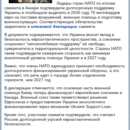
Лидеры стран НАТО по итогам
саммита в Анкаре подтвердили долгосрочную поддержку
Украины и пообещали выделить в 2026 году 70 миллиардов
евро на поставки вооружений, военную помощь и подготовку
военнослужащих. Соответствующее обязательство
закреплено в
итоговой декларации
саммита.
В документе подчеркивается, что Украина вносит вклад в
безопасность евроатлантического пространства, а союзники
сохраняют "непоколебимую поддержку" её свободы,
суверенитета и территориальной целостности. Страны НАТО
также подтвердили намерение сохранить как минимум
аналогичный уровень помощи Украине и в 2027 году.
Важно, что члены НАТО единодушно признают необходимость
долгосрочного финансирования украинской обороны, а это
означает, что речь идет о гораздо более отдаленном
горизонте, чем 2027 год.
В декларации отмечается, что основную часть военной
помощи Киеву теперь финансируют европейские союзники и
Канада. Военный союз также приветствовал решение
Евросоюза о предоставлении Украине многолетнего
финансирования через механизм Ukraine Support Loan.
Кроме того, участники саммита подтвердили, что считают
Россию долгосрочной угрозой евроатлантической
безопасности.