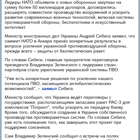
Лидеры НАТО объявили о новых оборонных закупках на
сумму более 50 миллиардов долларов, договорились
расширять совместное производство вооружений и ускорить
развитие современных военных технологий, включая системы
противоракетной обороны, беспилотники и искусственный
интеллект.
Министр иностранных дел Украины Андрей Сибига заявил, что
саммит НАТО в Анкаре принёс конкретные результаты в
вопросе усиления украинской противовоздушной обороны,
прежде всего – защиты от баллистических ракет.
По словам Сибиги, главным приоритетом переговоров
президента Владимира Зеленского с лидерами стран-
партнёров стало укрепление украинской системы ПВО.
"Уже есть конкретные решения по усилению нашего
потенциала ПВО, касающиеся антибаллистических
возможностей", –
заявил
Сибига.
Министр сообщил, что Украина ведёт переговоры с
государствами, располагающими запасами ракет PAC-3 для
комплексов "Пэтриот", чтобы ускорить их передачу Киеву.
Кроме того, обсуждается создание в Украине собственного
производства противоракетных систем. По словам Сибиги,
уже есть понимание того, как завершить этот проект при
поддержке союзников.
Сам Владимир Зеленский сообщил о встрече на полях