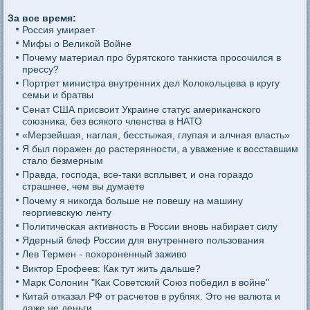
За все время:
Россия умирает
Мифы о Великой Войне
Почему материал про бурятского танкиста просочился в
прессу?
Портрет министра внутренних дел Колокольцева в кругу
семьи и братвы
Сенат США присвоит Украине статус американского
союзника, без всякого членства в НАТО
«Мерзейшая, наглая, бесстыжая, глупая и алчная власть»
Я был поражен до растерянности, а уважение к восставшим
стало безмерным
Правда, господа, все-таки всплывет, и она гораздо
страшнее, чем вы думаете
Почему я никогда больше не повешу на машину
георгиевскую ленту
Политическая активность в России вновь набирает силу
Ядерный блеф России для внутреннего пользования
Лев Термен - похороненный заживо
Виктор Ерофеев: Как тут жить дальше?
Марк Солонин "Как Советский Союз победил в войне"
Китай отказал РФ от расчетов в рублях. Это не валюта и
даже не деньги