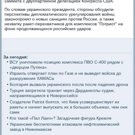
саммита с двухпартийной делегацией Конгресса США.
По словам украинского президента, стороны обсудили
перспективы дипломатического урегулирования войны,
законопроект о новых санкциях против России, а также
нехватку ракет-перехватчиков для комплексов "Пэтриот" на
фоне продолжающихся российских ударов.
За сегодня:
ВСУ уничтожили позицию комплекса ПВО С-400 рядом с
«дворцом Путина»
Израиль отвергает план по Газе и не выведет войска до
разоружения ХАМАСа
Болгария вызвала украинского посла после падения дрона
Турция запретила транзит через Дарданеллы судам,
направляющимся в Новороссийск
Создатели Patriot боятся, что Киев усовершенствует их
ракеты и начнет выпускать их в больших объемах, чем они
сами
Кто такой «Пал Лаич»? Загадочная фигура Кремля
Украинские беспилотники атаковали нефтехимический
завод в Нижнекамске