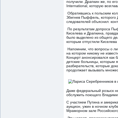
получили. Драпкин же, по е
International, которую возгл
Обратившись к польским колл
Збигнев Пыффель, которого 
следователей объяснил: конт
По результатам допроса Пы
Киселева и Драпкина, правда,
было выделено из общего дел
которым отпустили Киселева 
Напомним, что вопросы о лич
на котором никому не извест
Концерт анонсировался как б
детские больницы, которым я
разбирательств, которые док
продолжает вызывать множест
Даже федеральный розыск не
обслужить поющего Владими
С участием Путина и америка
аукцион, ужин в ночном клу
Мраморном зале Российского
Эту новость прокомментиров