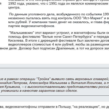
1992 года, указано, что с 1991 года он являлся коммерчески
центра.
По данным уголовного дела, возбужденного по событиям 19
незаконно пыталась взять под контроль ООО "Ист-Маркет" и в
млн рублей. У компании таких денег не оказалось, и глава 
партию видеомагнитофонов.
"Малышевских" этот вариант устроил, и магнитофоны были 
помощь фестивалю "Белые ночи Санкт-Петербурга" и переда
Киселева. В итоге с дирекцией фестиваля был заключен дого
видеоплееров стоимостью 4 млн рублей, якобы за размещен
овном деле. Договор был подписан Драпкиным, а тот на допросе зая
е в рамках операции "Тройка" выявило связь верховных главарей
еннадия Петрова, Александра Малышева и Виталия Изгилова, а
ея Кузьмина, – с высокопоставленными представителями росси
 упоминали в качестве гарантов своих сделок.
а, видеомагнитофоны отправили в Польшу, "на реализацию", но де