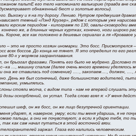
ожаном пальтЕ его тело напоминало валькирию (правда вне ск
дусматривает обнаженный бюст и золотые волосы).
го. Выхожу и я на ту дорогу. Лениво. Нутром предвкушая драма
нависает темный «Лэнд Крузер», рядом с которым уже нарисовал
вали юрским периодом - килограмм по 130, овалы-сковородки в
конечно же, в длинных черных куртках, конечно, ноги широко ра
ь. Короче, все как положено в дешевых сериалах а ля «Кровавое 
ло – это не просто хозяин иномарки. Это босс. Присмотрелся –
босс всех боссов. До конца не тянет. Я это определил по его рег
ине 80-х у моряков загранплавания.
л, он брызгал фразами. Понять его было не мудрено. Дословно т
 с--ка …, машину спалим (далее очень много времени уделялось 
и она же ставилась под сомнение) ….., закопаем…., должен, ….,
о. День же был солнечный, даже большинство водителей, пыта
омпанию, ухмылялись.
слоны стояли молча, с видом типа - нам не впервой слушать эт
й дозы оскорблений, он устал. Тогда слово взял я: «У меня дей
 опешил шеф, он же босс, он же лицо безупречной ориентации.
меня ударят, я, наверное, умру; если ты меня ударишь, я не почу
омаю пальцы, а они не почувствуют; а если я ударю тебя, то ты
, так как сам начал путаться в этой восточной вязи.
 телохранителей заржал. Глаза его налились человеческим.
ным началась вторая серия нешуточной истерики. Но бывает сро