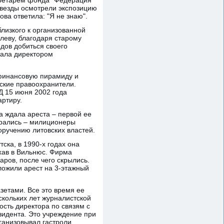
звезды осмотрели экспозицию
ва ответила: "Я не знаю".
лизкого к организованной
леву, благодаря старому
дов добиться своего
тала директором
 финансовую пирамиду и
ские правоохранители.
Д 15 июня 2002 года
артиру.
а ждала ареста – первой ее
ирались – милиционеры
оручению литовских властей.
ка, в 1990-х годах она
хав в Вильнюс. Фирма
ров, после чего скрылись.
ложили арест на 3-этажный
зетами. Все это время ее
скольких лет журналистской
ость директора по связям с
идента. Это учреждение при
ганизовывал гастроли