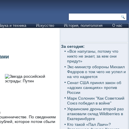
аука и техника
Искусство
История, политология
О нас
За сегодня:
«Все напуганы, потому что
ами
никто не знает, за кем они
придут»
Экс-министр обороны Михаил
Федоров о том чего не успел и
м
на что надеется
Сенат США принял закон об
«адских санкциях» против
России
Марк Солонин "Как Советский
Союз победил в войне"
Украинские дроны второй раз
м
атаковали склад Wildberries в
мошенничестве. По сведениям
Екатеринбурге
рублей, которое потом сбыли
Кто такой «Пал Лаич»?