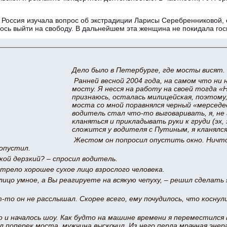
 Россия изучала вопрос об экстрадиции Ларисы Серебренниковой, 
ось выйти на свободу. В дальнейшем эта женщина не покидала гос
Дело было в Петербурге, где мосты висят.
Ранней весной 2004 года, на самом что ни 
мосту. Я несся на работу на своей тогда «
признаюсь, осталась милицейская, поэтому,
моста со мной поравнялся черный «мерседес
водитель стал что-то выговаривать, я, не 
кланяться и прикладывать руки к груди (эх, 
сложится у водителя с Путиным, я кланялся
Жестом он попросил опустить окно. Ничт
 опустил.
кой дерзкий? – спросил водитель.
трело хорошее сухое лицо взрослого человека.
лицо умное, а Вы реагируете на всякую чепуху, – решил сделать
то он не расслышал. Скорее всего, ему почудилось, что коснули
и началось шоу. Как будто на машине времени я переместился в 
л поперек моста, мужчина выскочил. Из него перла мрачная энер