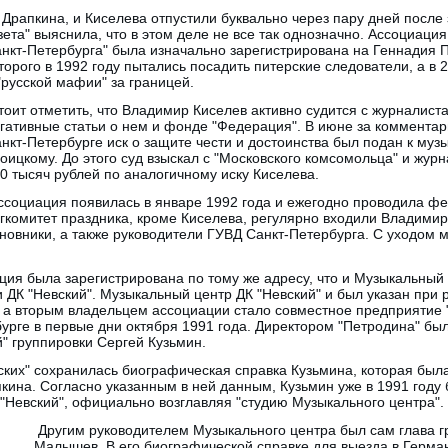
Драпкина, и Киселева отпустили буквально через пару дней после
зета" выяснила, что в этом деле не все так однозначно. Ассоциаци
нкт-Петербурга" была изначально зарегистрирована на Геннадия П
торого в 1992 году пытались посадить питерские следователи, а в 
"русской мафии" за границей.
оит отметить, что Владимир Киселев активно судится с журналист
гативные статьи о нем и фонде "Федерация". В июне за комментар
нкт-Петербурге иск о защите чести и достоинства был подан к му
оицкому. До этого суд взыскал с "Московского комсомольца" и жу
0 тысяч рублей по аналогичному иску Киселева.
социация появилась в январе 1992 года и ежегодно проводила фе
гкомитет праздника, кроме Киселева, регулярно входили Владимир
новники, а также руководители ГУВД Санкт-Петербурга. С уходом 
ия была зарегистрирована по тому же адресу, что и Музыкальный 
и ДК "Невский". Музыкальный центр ДК "Невский" и был указан при 
, а вторым владельцем ассоциации стало совместное предприятие 
урге в первые дни октября 1991 года. Директором "Петродина" бы
" группировки Сергей Кузьмин.
ких" сохранилась биографическая справка Кузьмина, которая был
кина. Согласно указанным в ней данным, Кузьмин уже в 1991 году
"Невский", официально возглавляя "студию Музыкального центра".
Другим руководителем Музыкального центра был сам глава г
Малышев. В его биографической справке для выезда в Герма