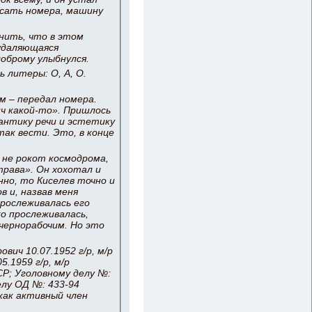
исать номера, машину
нить, что в этом
 удаляющаяся
доброму улыбнулся.
 литеры: О, А, О.
м – передал номера.
ич какой-то». Пришлось
антику речи и эстетику
так вести. Это, в конце
 не рокот космодрома,
 трава». Он хохотал и
нно, то Киселев точно и
в и, назвав меня
прослеживалась его
о прослеживалась,
чернорабочим. Но это
вич 10.07.1952 г/р, м/р
.1959 г/р, м/р
СР; Уголовному делу №:
елу ОД №: 433-94
как активный член