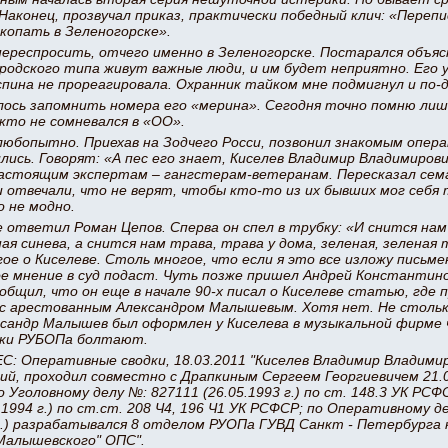
 Наконец, прозвучал приказ, практически победный клич: «Переп
акопать в Зеленогорске».
ереспросить, отчего именно в Зеленогорске. Постарался объяс
ородского типа живут важные люди, и им будет неприятно. Его
спина не прореагировала. Охранник тайком мне подмигнул и по-
ось запомнить номера его «мерина». Сегодня точно помню лишь
кто не сомневался в «ОО».
юбопытно. Приехав на Зодчего Росси, позвонил знакомым опера
лись. Говорят: «А пес его знает, Киселев Владимир Владимиров
астоящим экспертам – гангстерам-ветеранам. Пересказал сем
и отвечали, что не верят, чтобы кто-то из их бывших мог себя 
о не модно.
 ответил Роман Цепов. Сперва он спел в трубку: «И снится нам
ая синева, а снится нам трава, трава у дома, зеленая, зеленая
ое о Киселеве. Столь многое, что если я это все изложу письме
ое мнение в суд подаст. Чуть позже пришел Андрей Константино
общил, что он еще в начале 90-х писал о Киселеве статью, где 
 с арестованным Александром Малышевым. Хотя нет. Не стольк
ксандр Малышев был оформлен у Киселева в музыкальной фирме 
ыки РУБОПа болтают.
С: Оперативные сводки, 18.03.2011 "Киселев Владимир Владимиро
ий, проходил совместно с Драпкиным Сергеем Георгиевичем 21.05
 Уголовному делу №: 827111 (26.05.1993 г.) по ст. 148.3 УК РСФ
.1994 г.) по ст.ст. 208 Ч4, 196 Ч1 УК РСФСР; по Оперативному д
 г.) разрабатывался 8 отделом РУОПа ГУВД Санкт - Петербурга 
Малышевского" ОПС".