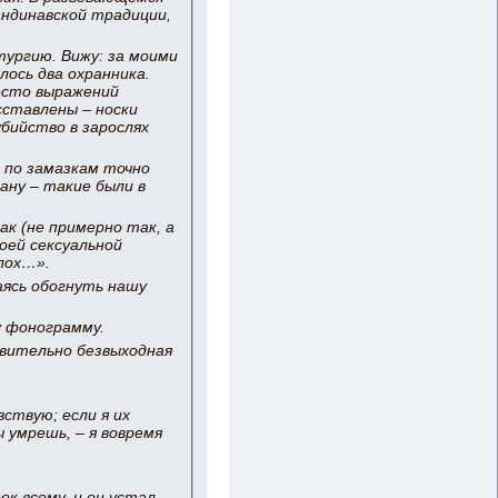
андинавской традиции,
тургию. Вижу: за моими
ось два охранника.
место выражений
сставлены – носки
убийство в зарослях
 по замазкам точно
лану – такие были в
ак (не примерно так, а
моей сексуальной
 лох…».
ясь обогнуть нашу
у фонограмму.
ствительно безвыходная
вствую; если я их
 умрешь, – я вовремя
к всему, и он устал