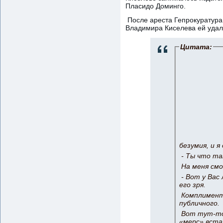
Пласидо Доминго.
После ареста Гепрокуратура
Владимира Киселева ей удал
Цитата:
безумия, и я
- Ты что та
На меня смо
- Вот у Вас 
его зря.
Комплимент-
публичного.
Вот тут-то 
«мерс» вста