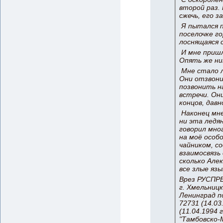
второй раз.
сжечь, его з
Я пытался п
поселочке г
лоснящаяся 
И мне пришл
Опять же ни
Мне стало л
Они отзвони
позвонить н
встречи. Он
концов, давн
Наконец мне
ни эта ледян
говорил мног
на моё особ
чайником, со
взаимосвязь
сколько Але
все злые яз
Врез РУСПРЕ
г. Хмельницк
Ленинград по
72731 (14.03
(11.04.1994
"Тамбовско-