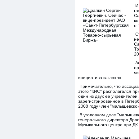
И 
га
Са
ко
о 
Ст
не
Са
Тр
20
Ас
ор
чи
инициатива заглохла.
Примечательно, что ассоциац
этого "КИС" располагался пр
один из двух ее учредителей
зарегистрированное в Петерб
2008 году член "малышевской
В уголовном деле "малышевс
генерального директора Драп
Музыкального центра при ДК 