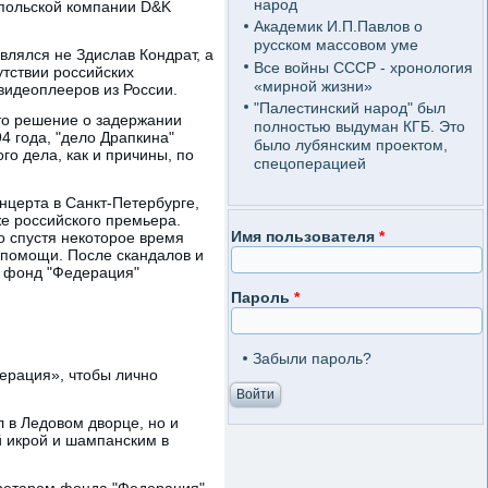
народ
 польской компании D&K
Академик И.П.Павлов о
русском массовом уме
влялся не Здислав Кондрат, а
Все войны СССР - хронология
тствии российских
«мирной жизни»
 видеоплееров из России.
"Палестинский народ" был
то решение о задержании
полностью выдуман КГБ. Это
94 года, "дело Драпкина"
было лубянским проектом,
го дела, как и причины, по
спецоперацией
нцерта в Санкт-Петербурге,
е российского премьера.
Имя пользователя
*
о спустя некоторое время
й помощи. После скандалов и
о фонд "Федерация"
Пароль
*
Забыли пароль?
ерация», чтобы лично
 в Ледовом дворце, но и
й икрой и шампанским в
кретарем фонда "Федерация"