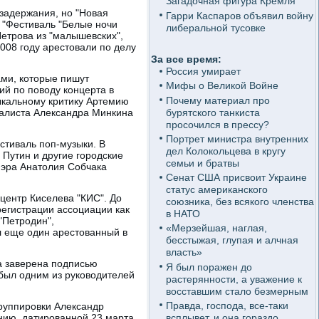
Загадочная фигура Кремля
 задержания, но "Новая
Гарри Каспаров объявил войну
я "Фестиваль "Белые ночи
либеральной тусовке
етрова из "малышевских",
2008 году арестовали по делу
За все время:
Россия умирает
ами, которые пишут
Мифы о Великой Войне
ий по поводу концерта в
Почему материал про
зыкальному критику Артемию
бурятского танкиста
рналиста Александра Минкина
просочился в прессу?
Портрет министра внутренних
стиваль поп-музыки. В
дел Колокольцева в кругу
 Путин и другие городские
семьи и братвы
мэра Анатолия Собчака
Сенат США присвоит Украине
статус американского
центр Киселева "КИС". До
союзника, без всякого членства
регистрации ассоциации как
в НАТО
"Петродин",
«Мерзейшая, наглая,
л еще один арестованный в
бесстыжая, глупая и алчная
власть»
а заверена подписью
Я был поражен до
 был одним из руководителей
растерянности, а уважение к
восставшим стало безмерным
Правда, господа, все-таки
руппировки Александр
всплывет, и она гораздо
нию, датированной 23 марта