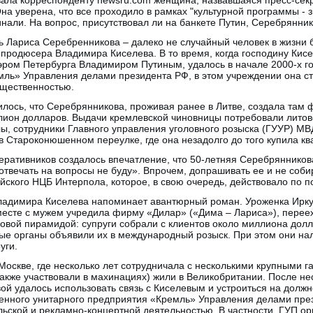
а уверена, что все проходило в рамках "культурной программы - 
нали. На вопрос, присутствовал ли на банкете Путин, Серебряннико
 Лариса Серебренникова – далеко не случайный человек в жизни б
 продюсера Владимира Киселева. В то время, когда господину Кисе
эром Петербурга Владимиром Путиным, удалось в начале 2000-х го
мль» Управления делами президента РФ, в этом учреждении она с
бщественностью.
илось, что Серебрянникова, проживая ранее в Литве, создала там
лион долларов. Выдачи кремлевской чиновницы потребовали литов
ы, сотрудники Главного управления уголовного розыска (ГУУР) МВ
 Староконюшенном переулке, где она незадолго до того купила кв
перативников создалось впечатление, что 50-летняя Серебрянников
отвечать на вопросы не буду». Впрочем, допрашивать ее и не соб
ского НЦБ Интерпола, которое, в свою очередь, действовало по п
димира Киселева напоминает авантюрный роман. Уроженка Иркутс
вместе с мужем учредила фирму «Дилар» («Дима – Лариса»), перее
вой пирамидой: супруги собрали с клиентов около миллиона долла
ые органы объявили их в международный розыск. При этом они на
уги.
оскве, где несколько лет сотрудничала с несколькими крупными га
 также участвовали в махинациях) жили в Великобритании. После не
й удалось использовать связь с Киселевым и устроиться на должн
енного унитарного предприятия «Кремль» Управления делами през
ьской и рекламно-концертной деятельностью. В частности, ГУП ор