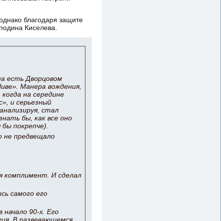
однако благодаря защите
подина Киселева.
на есть Дворцовом
Ниве». Манера вождения,
 когда на середине
», и серьезный
анализируя, стал
знать бы, как все оно
 бы покрепче).
о не предвещало
 я комплимент. И сделал
сь самого его
начало 90-х. Его
гия. В развевающемся