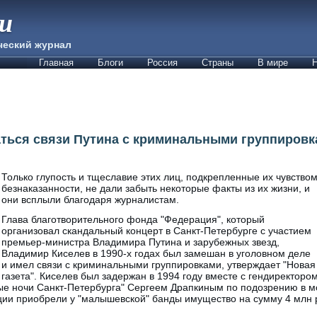
ии
ческий журнал
Главная
Блоги
Россия
Страны
В мире
Н
ться связи Путина с криминальными группировк
Только глупость и тщеславие этих лиц, подкрепленные их чувство
безнаказанности, не дали забыть некоторые факты из их жизни, и
они всплыли благодаря журналистам.
Глава благотворительного фонда "Федерация", который
организовал скандальный концерт в Санкт-Петербурге с участием
премьер-министра Владимира Путина и зарубежных звезд,
Владимир Киселев в 1990-х годах был замешан в уголовном деле
и имел связи с криминальными группировками, утверждает "Новая
газета". Киселев был задержан в 1994 году вместе с гендиректоро
ые ночи Санкт-Петербурга" Сергеем Драпкиным по подозрению в 
ции приобрели у "малышевской" банды имущество на сумму 4 млн 