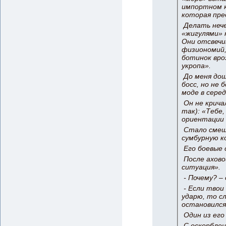
импортном к
которая пре
Делать нече
«жигулями» 
Они отсвечи
физиономий, 
ботинок вроз
укропа».
До меня дош
босс, но не 
моде в серед
Он не крича
так): «Тебе,
ориентации 
Стало смешн
сумбурную к
Его боевые 
После ахово
ситуация».
- Почему? –
- Если твои 
ударю, то сл
остановился
Один из его
С оскорблен