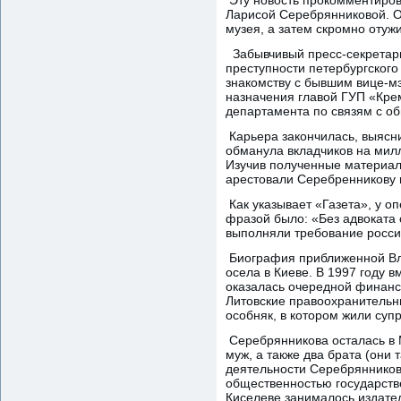
Ларисой Серебрянниковой. Он
музея, а затем скромно отужи
Забывчивый пресс-секретарь
преступности петербургского
знакомству с бывшим вице-м
назначения главой ГУП «Кре
департамента по связям с о
Карьера закончилась, выясн
обманула вкладчиков на мил
Изучив полученные материал
арестовали Серебренникову в
Как указывает «Газета», у о
фразой было: «Без адвоката 
выполняли требование россий
Биография приближенной Вла
осела в Киеве. В 1997 году 
оказалась очередной финансо
Литовские правоохранительн
особняк, в котором жили супр
Серебрянникова осталась в М
муж, а также два брата (они
деятельности Серебрянниково
общественностью государств
Киселеве занималось издател