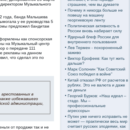
м директором Музыкального
страшнее, чем вы думаете
Почему я никогда больше не
повешу на машину
92 года, банда Малышева
георгиевскую ленту
ымогала у ее руководства 5
Политическая активность в
фирмы предложил бандитам
России вновь набирает силу
Ядерный блеф России для
оформлены как спонсорская
внутреннего пользования
ны на Музыкальный центр
Лев Термен - похороненный
вор о передаче 111
заживо
ие рекламы на данном
вил, что сделал это по
Виктор Ерофеев: Как тут жить
дальше?
Марк Солонин "Как Советский
Союз победил в войне"
Китай отказал РФ от расчетов в
рублях. Это не валюта и даже
не деньги
, арестованных в
Георгий Бурков: «Наш идеал –
 также избежавшего
стадо. Мы –
йской администрации,
профессиональные
агрессоры»
Путин уже ничего исправить не
может — практически весь мир
считает русских злодеями, как
ньги от продажи так и не