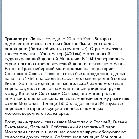
Транспорт
. Лишь в середине 20 в. из Улан-Батора в
административные центры аймаков были проложены
автодороги (большей частью грунтовые). Стратегическая
трасса Наушки – Улан-Батор (400 км) стала первой
гудронированной дорогой Монголии. В 1949 завершилось
строительство отрезка железной дороги, связавшего Улан-
Батор с Транссибирской магистралью на территории
Советского Союза. Позднее ветка была продолжена дальше
на юг, а в 1956 она соединилась с железнодорожной сетью
Китая. Хотя проходящая по монгольской земле железная
дорога служила в основном для транспортировки грузов
между Китаем и Советским Союзом, эта магистраль в
немалой степени способствовала экономическому развитию
самой Монголии. В конце 1980-х годов почти 3/4 грузовых
перевозок в стране осуществлялось с помощью
железнодорожного транспорта.
Воздушные трассы связывают Монголию с Россией, Китаем,
Вьетнамом, Японией. Собственный самолетный парк
Монголии невелик, и дальние авиамаршруты обслуживают
самолеты других стран. Собственная авиация Монголии