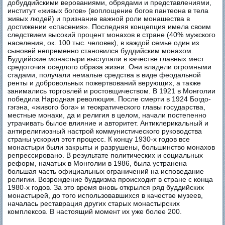
добуддийскими верованиями, обрядами и представлениями,
институт «живых богов» (воплощение богов пантеона в тела
живых людей) и признание важной роли монашества в
достижении «спасения». Последняя концепция имела своим
следствием высокий процент монахов в стране (40% мужского
населения, ок. 100 тыс. человек), в каждой семье один из
сыновей непременно становился буддийским монахом.
Буддийские монастыри выступали в качестве главных мест
средоточия оседлого образа жизни. Они владели огромными
стадами, получали немалые средства в виде феодальной
ренты и добровольных пожертвований верующих, а также
занимались торговлей и ростовщичеством. В 1921 в Монголии
победила Народная революция. После смерти в 1924 Богдо-
гэгэна, «живого бога» и теократического главы государства,
местные монахи, да и религия в целом, начали постепенно
утрачивать былое влияние и авторитет. Антиклерикальный и
антирелигиозный настрой коммунистического руководства
страны ускорил этот процесс. К концу 1930-х годов все
монастыри были закрыты и разрушены, большинство монахов
репрессировано. В результате политических и социальных
реформ, начатых в Монголии в 1986, была устранена
большая часть официальных ограничений на исповедание
религии. Возрождение буддизма происходит в стране с конца
1980-х годов. За это время вновь открылся ряд буддийских
монастырей, до того использовавшихся в качестве музеев,
началась реставрация других старых монастырских
комплексов. В настоящий момент их уже более 200.