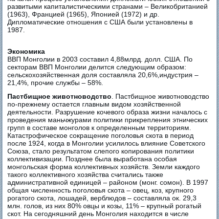
развитыми капиталистическими странами – Великобританией
(1963), Францией (1965), Японией (1972) и др.
Дипломатические отношения с США были установлены в
1987.
Экономика
ВВП Монголии в 2003 составил 4,88млрд. долл. США. По
секторам ВВП Монголии делится следующим образом:
сельскохозяйственная доля составляла 20,6%,индустрия –
21,4%, прочие службы – 58%.
Пастбищное животноводство
. Пастбищное животноводство
по-прежнему остается главным видом хозяйственной
деятельности. Разрушение кочевого образа жизни началось с
проведения маньчжурами политики прикрепления этнических
групп в составе монголов к определенным территориям.
Катастрофическое сокращение поголовья скота в период
после 1924, когда в Монголии усилилось влияние Советского
Союза, стало результатом слепого копирования политики
коллективизации. Позднее была выработана особая
монгольская форма коллективных хозяйств. Земли каждого
такого коллективного хозяйства считались также
административной единицей – районом (монг. сомон). В 1997
общая численность поголовья скота – овец, коз, крупного
рогатого скота, лошадей, верблюдов – составляла ок. 29,3
млн. голов, из них 80% овцы и козы, 11% – крупный рогатый
скот. На сегодняшний день Монголия находится в числе