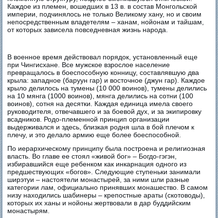
Каждое из племен, вошедших в 13 в. в состав Монгольской
империи, подчинялось не только Великому хану, но и своим
непосредственным владетелям – ханам, нойонам и тайшам,
от которых зависела повседневная жизнь народа.
В военное время действовал порядок, установленный еще
при Чингисхане. Все мужское взрослое население
превращалось в боеспособную конницу, составлявшую два
крыла: западное (баруун гар) и восточное (джун гар). Каждое
крыло делилось на тумены (10 000 воинов), тумены делились
на 10 мянга (1000 воинов), мянга делились на сотни (100
воинов), сотня на десятки. Каждая единица имела своего
руководителя, отвечавшего и за боевой дух, и за экипировку
всадников. Родо-племенной принцип организации
выдерживался и здесь, близкая родня шла в бой плечом к
плечу, и это делало армию еще более боеспособной.
По иерархическому принципу была построена и религиозная
власть. Во главе ее стоял «живой бог» – Богдо-гэгэн,
избиравшийся еще ребенком как инкарнация одного из
предшествующих «богов». Следующие ступеньки занимали
ширэтуи – настоятели монастырей, за ними шли разные
категории лам, официально принявших монашество. В самом
низу находились шабинеры – крепостные араты (скотоводы),
которых их ханы и нойоны жертвовали в дар буддийским
монастырям.