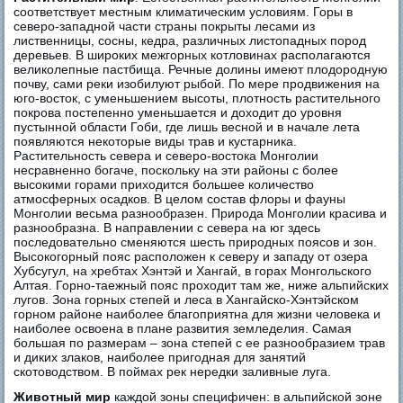
соответствует местным климатическим условиям. Горы в
северо-западной части страны покрыты лесами из
лиственницы, сосны, кедра, различных листопадных пород
деревьев. В широких межгорных котловинах располагаются
великолепные пастбища. Речные долины имеют плодородную
почву, сами реки изобилуют рыбой. По мере продвижения на
юго-восток, с уменьшением высоты, плотность растительного
покрова постепенно уменьшается и доходит до уровня
пустынной области Гоби, где лишь весной и в начале лета
появляются некоторые виды трав и кустарника.
Растительность севера и северо-востока Монголии
несравненно богаче, поскольку на эти районы с более
высокими горами приходится большее количество
атмосферных осадков. В целом состав флоры и фауны
Монголии весьма разнообразен. Природа Монголии красива и
разнообразна. В направлении с севера на юг здесь
последовательно сменяются шесть природных поясов и зон.
Высокогорный пояс расположен к северу и западу от озера
Хубсугул, на хребтах Хэнтэй и Хангай, в горах Монгольского
Алтая. Горно-таежный пояс проходит там же, ниже альпийских
лугов. Зона горных степей и леса в Хангайско-Хэнтэйском
горном районе наиболее благоприятна для жизни человека и
наиболее освоена в плане развития земледелия. Самая
большая по размерам – зона степей с ее разнообразием трав
и диких злаков, наиболее пригодная для занятий
скотоводством. В поймах рек нередки заливные луга.
Животный мир
каждой зоны специфичен: в альпийской зоне