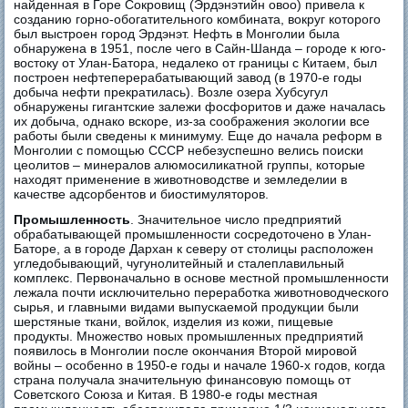
найденная в Горе Сокровищ (Эрдэнэтийн овоо) привела к
созданию горно-обогатительного комбината, вокруг которого
был выстроен город Эрдэнэт. Нефть в Монголии была
обнаружена в 1951, после чего в Сайн-Шанда – городе к юго-
востоку от Улан-Батора, недалеко от границы с Китаем, был
построен нефтеперерабатывающий завод (в 1970-е годы
добыча нефти прекратилась). Возле озера Хубсугул
обнаружены гигантские залежи фосфоритов и даже началась
их добыча, однако вскоре, из-за соображения экологии все
работы были сведены к минимуму. Еще до начала реформ в
Монголии с помощью СССР небезуспешно велись поиски
цеолитов – минералов алюмосиликатной группы, которые
находят применение в животноводстве и земледелии в
качестве адсорбентов и биостимуляторов.
Промышленность
. Значительное число предприятий
обрабатывающей промышленности сосредоточено в Улан-
Баторе, а в городе Дархан к северу от столицы расположен
угледобывающий, чугунолитейный и сталеплавильный
комплекс. Первоначально в основе местной промышленности
лежала почти исключительно переработка животноводческого
сырья, и главными видами выпускаемой продукции были
шерстяные ткани, войлок, изделия из кожи, пищевые
продукты. Множество новых промышленных предприятий
появилось в Монголии после окончания Второй мировой
войны – особенно в 1950-е годы и начале 1960-х годов, когда
страна получала значительную финансовую помощь от
Советского Союза и Китая. В 1980-е годы местная