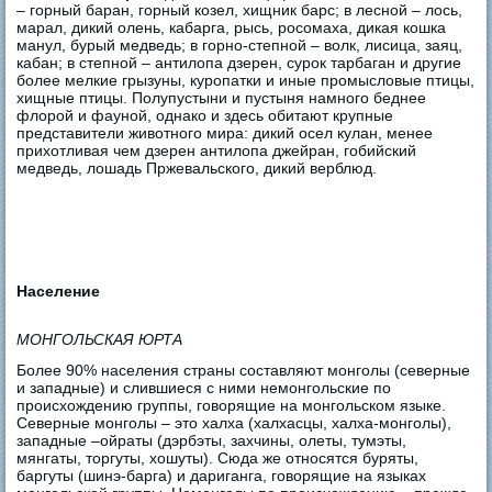
– горный баран, горный козел, хищник барс; в лесной – лось,
марал, дикий олень, кабарга, рысь, росомаха, дикая кошка
манул, бурый медведь; в горно-степной – волк, лисица, заяц,
кабан; в степной – антилопа дзерен, сурок тарбаган и другие
более мелкие грызуны, куропатки и иные промысловые птицы,
хищные птицы. Полупустыни и пустыня намного беднее
флорой и фауной, однако и здесь обитают крупные
представители животного мира: дикий осел кулан, менее
прихотливая чем дзерен антилопа джейран, гобийский
медведь, лошадь Пржевальского, дикий верблюд.
Население
МОНГОЛЬСКАЯ ЮРТА
Более 90% населения страны составляют монголы (северные
и западные) и слившиеся с ними немонгольские по
происхождению группы, говорящие на монгольском языке.
Северные монголы – это халха (халхасцы, халха-монголы),
западные –ойраты (дэрбэты, захчины, олеты, тумэты,
мянгаты, торгуты, хошуты). Сюда же относятся буряты,
баргуты (шинэ-барга) и дариганга, говорящие на языках