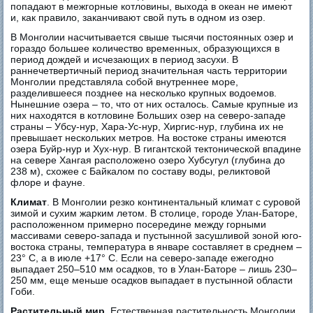
попадают в межгорные котловины, выхода в океан не имеют
и, как правило, заканчивают свой путь в одном из озер.
В Монголии насчитывается свыше тысячи постоянных озер и
гораздо большее количество временных, образующихся в
период дождей и исчезающих в период засухи. В
раннечетвертичный период значительная часть территории
Монголии представляла собой внутреннее море,
разделившееся позднее на несколько крупных водоемов.
Нынешние озера – то, что от них осталось. Самые крупные из
них находятся в котловине Больших озер на северо-западе
страны – Убсу-нур, Хара-Ус-нур, Хиргис-нур, глубина их не
превышает нескольких метров. На востоке страны имеются
озера Буйр-нур и Хух-нур. В гигантской тектонической впадине
на севере Хангая расположено озеро Хубсугул (глубина до
238 м), схожее с Байкалом по составу воды, реликтовой
флоре и фауне.
Климат
. В Монголии резко континентальный климат с суровой
зимой и сухим жарким летом. В столице, городе Улан-Баторе,
расположенном примерно посередине между горными
массивами северо-запада и пустынной засушливой зоной юго-
востока страны, температура в январе составляет в среднем –
23° С, а в июле +17° С. Если на северо-западе ежегодно
выпадает 250–510 мм осадков, то в Улан-Баторе – лишь 230–
250 мм, еще меньше осадков выпадает в пустынной области
Гоби.
Растительный мир
. Естественная растительность Монголии