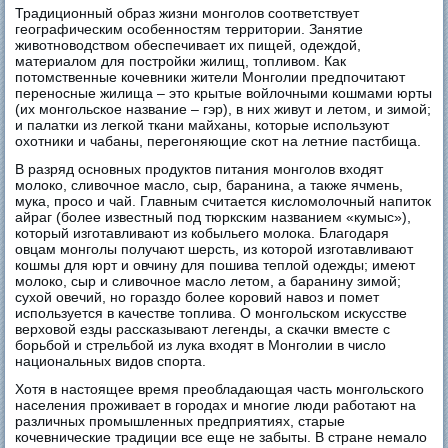
Традиционный образ жизни монголов соответствует
географическим особенностям территории. Занятие
животноводством обеспечивает их пищей, одеждой,
материалом для постройки жилищ, топливом. Как
потомственные кочевники жители Монголии предпочитают
переносные жилища – это крытые войлочными кошмами юрты
(их монгольское название – гэр), в них живут и летом, и зимой;
и палатки из легкой ткани майханы, которые используют
охотники и чабаны, перегоняющие скот на летние пастбища.
В разряд основных продуктов питания монголов входят
молоко, сливочное масло, сыр, баранина, а также ячмень,
мука, просо и чай. Главным считается кисломолочный напиток
айраг (более известный под тюркским названием «кумыс»),
который изготавливают из кобыльего молока. Благодаря
овцам монголы получают шерсть, из которой изготавливают
кошмы для юрт и овчину для пошива теплой одежды; имеют
молоко, сыр и сливочное масло летом, а баранину зимой;
сухой овечий, но гораздо более коровий навоз и помет
используется в качестве топлива. О монгольском искусстве
верховой езды рассказывают легенды, а скачки вместе с
борьбой и стрельбой из лука входят в Монголии в число
национальных видов спорта.
Хотя в настоящее время преобладающая часть монгольского
населения проживает в городах и многие люди работают на
различных промышленных предприятиях, старые
кочевнические традиции все еще не забыты. В стране немало