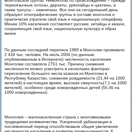
монгольской группы. Немонголы по происхождению – прежде
тюркоязычные хотоны, дархаты, урянхайцы и цаатаны, а
также тунгусы – хамниганы. Все они на сегодняшний день
образуют этнографические группы в составе монголов и
практически утратили свой язык и национальную специфику.
Менее 10% населения составляют русские, китайцы и казахи,
сохраняющие свой язык, национальную культуру и образ
жизни.
По данным последней переписи 1989 в Монголии проживало
2 434 тыс. человек. На июль 2004 (по данным,
опубликованным в Интернете) численность населения
Монголии составляла 2751 тыс. Причину снижения
численности можно усмотреть в нескольких факторах:
переселение большого числа казахов из Монголии в
Республику Казахстан, снижение рождаемости (21,44 на 1000
жителей) в настоящее время, высокая смертность(7,1 на 1000
жителей), особенно среди новорожденных детей (55,45 на
1000 новорожденных).
Монголия – малонаселенная страна с многовековыми
традициями кочевничества. Ускоренной урбанизации в
послевоенный период способствовали общее увеличение
численности населения и развитие промышленности. К