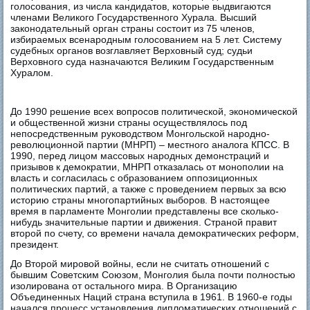
голосования, из числа кандидатов, которые выдвигаются
членами Великого Государственного Хурала. Высший
законодательный орган страны состоит из 75 членов,
избираемых всенародным голосованием на 5 лет. Систему
судебных органов возглавляет Верховный суд; судьи
Верховного суда назначаются Великим Государственным
Хуралом.
До 1990 решение всех вопросов политической, экономической
и общественной жизни страны осуществлялось под
непосредственным руководством Монгольской народно-
революционной партии (МНРП) – местного аналога КПСС. В
1990, перед лицом массовых народных демонстраций и
призывов к демократии, МНРП отказалась от монополии на
власть и согласилась с образованием оппозиционных
политических партий, а также с проведением первых за всю
историю страны многопартийных выборов. В настоящее
время в парламенте Монголии представлены все сколько-
нибудь значительные партии и движения. Страной правит
второй по счету, со времени начала демократических реформ,
президент.
До Второй мировой войны, если не считать отношений с
бывшим Советским Союзом, Монголия была почти полностью
изолирована от остального мира. В Организацию
Объединенных Наций страна вступила в 1961. В 1960-е годы
начался процесс установления дипломатических отношений с