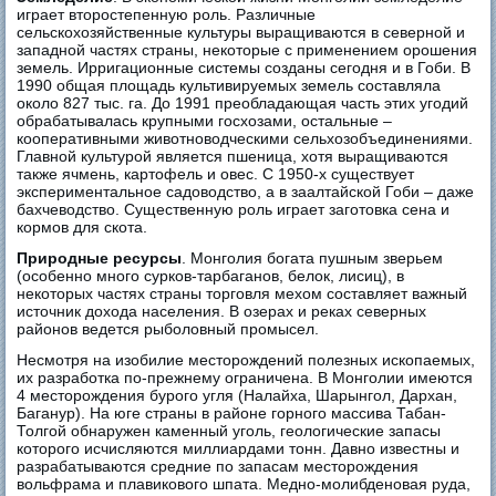
играет второстепенную роль. Различные
сельскохозяйственные культуры выращиваются в северной и
западной частях страны, некоторые с применением орошения
земель. Ирригационные системы созданы сегодня и в Гоби. В
1990 общая площадь культивируемых земель составляла
около 827 тыс. га. До 1991 преобладающая часть этих угодий
обрабатывалась крупными госхозами, остальные –
кооперативными животноводческими сельхозобъединениями.
Главной культурой является пшеница, хотя выращиваются
также ячмень, картофель и овес. С 1950-х существует
экспериментальное садоводство, а в заалтайской Гоби – даже
бахчеводство. Существенную роль играет заготовка сена и
кормов для скота.
Природные ресурсы
. Монголия богата пушным зверьем
(особенно много сурков-тарбаганов, белок, лисиц), в
некоторых частях страны торговля мехом составляет важный
источник дохода населения. В озерах и реках северных
районов ведется рыболовный промысел.
Несмотря на изобилие месторождений полезных ископаемых,
их разработка по-прежнему ограничена. В Монголии имеются
4 месторождения бурого угля (Налайха, Шарынгол, Дархан,
Баганур). На юге страны в районе горного массива Табан-
Толгой обнаружен каменный уголь, геологические запасы
которого исчисляются миллиардами тонн. Давно известны и
разрабатываются средние по запасам месторождения
вольфрама и плавикового шпата. Медно-молибденовая руда,