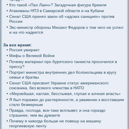
Кто такой «Пал Лаич»? Загадочная фигура Кремля
Атакованы НПЗ в Самарской области и на Кубани
Сенат США принял закон об «адских санкциях» против
России
Экс-министр обороны Михаил Федоров о том чего не успел
и на что надеется
За все время:
Россия умирает
Мифы о Великой Войне
Почему материал про бурятского танкиста просочился в
прессу?
Портрет министра внутренних дел Колокольцева в кругу
семьи и братвы
Сенат США присвоит Украине статус американского
союзника, без всякого членства в НАТО
«Мерзейшая, наглая, бесстыжая, глупая и алчная власть»
Я был поражен до растерянности, а уважение к восставшим
стало безмерным
Правда, господа, все-таки всплывет, и она гораздо
страшнее, чем вы думаете
Почему я никогда больше не повешу на машину
георгиевскую ленту