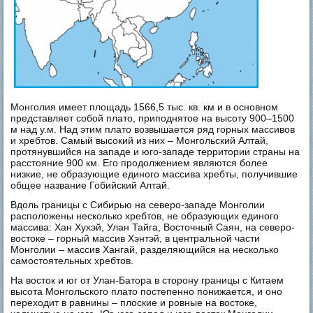
Монголия имеет площадь 1566,5 тыс. кв. км и в основном
представляет собой плато, приподнятое на высоту 900–1500
м над у.м. Над этим плато возвышается ряд горных массивов
и хребтов. Самый высокий из них – Монгольский Алтай,
протянувшийся на западе и юго-западе территории страны на
расстояние 900 км. Его продолжением являются более
низкие, не образующие единого массива хребты, получившие
общее название Гобийский Алтай.
Вдоль границы с Сибирью на северо-западе Монголии
расположены несколько хребтов, не образующих единого
массива: Хан Хухэй, Улан Тайга, Восточный Саян, на северо-
востоке – горный массив Хэнтэй, в центральной части
Монголии – массив Хангай, разделяющийся на несколько
самостоятельных хребтов.
На восток и юг от Улан-Батора в сторону границы с Китаем
высота Монгольского плато постепенно понижается, и оно
переходит в равнины – плоские и ровные на востоке,