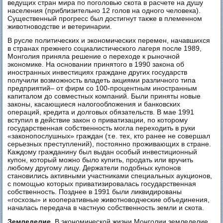
ведущих стран мира по поголовью скота в расчете на душу
населения (приблизительно 12 голов на одного человека).
Существенный прогресс был достигнут также в племенном
животноводстве и ветеринарии.
В русле политических и экономических перемен, начавшихся
в странах прежнего социалистического лагеря после 1989,
Монголия приняла решение о переходе к рыночной
экономике. На основании принятого в 1990 закона об
иностранных инвестициях граждане других государств
получили возможность владеть акциями различного типа
предприятий– от фирм со 100-процентным иностранным
капиталом до совместных компаний. Были приняты новые
законы, касающиеся налогообложения и банковских
операций, кредита и долговых обязательств. В мае 1991
вступил в действие закон о приватизации, по которому
государственная собственность могла переходить в руки
«законопослушных» граждан (т.е. тех, кто ранее не совершал
серьезных преступлений), постоянно проживающих в стране.
Каждому гражданину был выдан особый инвестиционный
купон, который можно было купить, продать или вручить
любому другому лицу. Держатели подобных купонов
становились активными участниками специальных аукционов,
с помощью которых приватизировалась государственная
собственность. Позднее в 1991 были ликвидированы
«госхозы» и кооперативные животноводческие объединения,
началась передача в частную собственность земли и скота.
Земледелие
. В экономической жизни Монголии земледелие