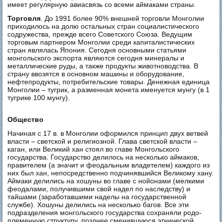
имеет регулярную авиасвязь со всеми аймаками страны.
Торговля
. До 1991 более 90% внешней торговли Монголии
приходилось на долю остальных стран социалистического
содружества, прежде всего Советского Союза. Ведущим
торговым партнером Монголии среди капиталистических
стран являлась Япония. Сегодня основными статьями
монгольского экспорта являются сегодня минералы и
металлические руды, а также продукты животноводства. В
страну ввозятся в основном машины и оборудование,
нефтепродукты, потребительские товары. Денежная единица
Монголии – тугрик, а разменная монета именуется мунгу (в 1
тугрике 100 мунгу).
Общество
Начиная с 17 в. в Монголии оформился принцип двух ветвей
власти – светской и религиозной. Глава светской власти –
каган, или Великий хан стоял во главе Монгольского
государства. Государство делилось на несколько аймаков,
правителем (а значит и феодальным владетелем) каждого из
них был хан, непосредственно подчинявшийся Великому хану.
Аймаки делились на хошуны во главе с нойонами (мелкими
феодалами, получившими свой надел по наследству) и
тайшами (заработавшими наделы на государственной
службе). Хошуны делились на несколько багов. Все эти
подразделения монгольского государства сохраняли родо-
племенную структуру, позднее сменившуюся этнической.