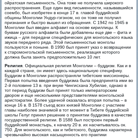
ойратская письменность. Она тоже не получила широкого
распространения. Еще один вид письменности, называвшийся
соембо, был изобретен в конце 17 в. главой буддийской
общины Монголии Ундур-гэгэном, но он тоже не получил
признания и быстро вышел из обращения. С 1942 по 1945 в
Монголии был введен алфавит на основе кириллицы. К
буквам русского алфавита были добавлены еще две – фита и
ижица – для передачи специфических для монгольского языка
звуков переднего ряда. Этой письменностью монголы
пользуются и поныне. В 1990 был принят указ о возвращении
к старомонгольской письменности, реализация которого
должна была занять предположительно 10 лет.
Религия
. Официальная религия Монголии – буддизм. Как и в
каждой стране, он имеет здесь национальную специфику.
Буддизм в Монголии распространяли тибетские миссионеры.
Первая попытка введения буддизма была предпринята ими во
2-й половине 13 в. при внуке Чингисхана Хубилае, однако в
тот период буддизм был принят только императорским
двором и еще несколькими представителями монгольской
аристократии. Более удачной оказалась вторая попытка – в
конце 16 в. В 1578 съезд всех князей Монголии с участием
главы наиболее значимой в тот момент в Тибете буддийской
школы Гелуг принял решение о принятии буддизма в качестве
государственной религии. В 1588 был построен первый
буддийский монастырь, к началу 20 в. их насчитывалось ок.
750. Для монгольского, как и тибетского, буддизма характерна
чрезвычайно высокая насыщенность его практики