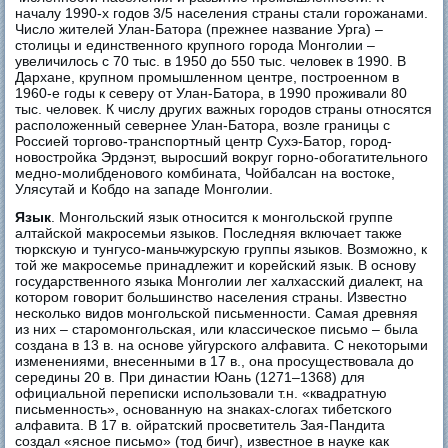
началу 1990-х годов 3/5 населения страны стали горожанами.
Число жителей Улан-Батора (прежнее название Урга) –
столицы и единственного крупного города Монголии –
увеличилось с 70 тыс. в 1950 до 550 тыс. человек в 1990. В
Дархане, крупном промышленном центре, построенном в
1960-е годы к северу от Улан-Батора, в 1990 проживали 80
тыс. человек. К числу других важных городов страны относятся
расположенный севернее Улан-Батора, возле границы с
Россией торгово-транспортный центр Сухэ-Батор, город-
новостройка Эрдэнэт, выросший вокруг горно-обогатительного
медно-молибденового комбината, Чойбалсан на востоке,
Улясутай и Кобдо на западе Монголии.
Язык
. Монгольский язык относится к монгольской группе
алтайской макросемьи языков. Последняя включает также
тюркскую и тунгусо-маньчжурскую группы языков. Возможно, к
той же макросемье принадлежит и корейский язык. В основу
государственного языка Монголии лег халхасский диалект, на
котором говорит большинство населения страны. Известно
несколько видов монгольской письменности. Самая древняя
из них – старомонгольская, или классическое письмо – была
создана в 13 в. на основе уйгурского алфавита. С некоторыми
изменениями, внесенными в 17 в., она просуществовала до
середины 20 в. При династии Юань (1271–1368) для
официальной переписки использовали т.н. «квадратную
письменность», основанную на знаках-слогах тибетского
алфавита. В 17 в. ойратский просветитель Зая-Пандита
создал «ясное письмо» (тод бичг), известное в науке как