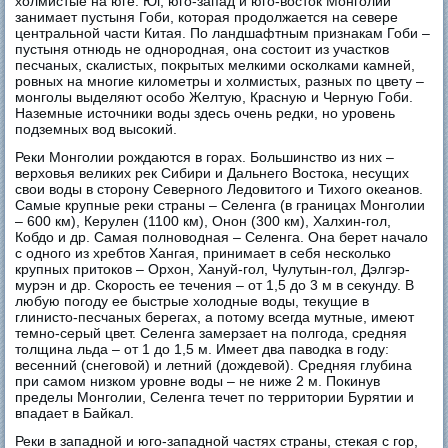
холмистые на юге. Юг, юго-запад и юго-восток Монголии
занимает пустыня Гоби, которая продолжается на севере
центральной части Китая. По ландшафтным признакам Гоби –
пустыня отнюдь не однородная, она состоит из участков
песчаных, скалистых, покрытых мелкими осколками камней,
ровных на многие километры и холмистых, разных по цвету –
монголы выделяют особо Желтую, Красную и Черную Гоби.
Наземные источники воды здесь очень редки, но уровень
подземных вод высокий.
Реки Монголии рождаются в горах. Большинство из них –
верховья великих рек Сибири и Дальнего Востока, несущих
свои воды в сторону Северного Ледовитого и Тихого океанов.
Самые крупные реки страны – Селенга (в границах Монголии
– 600 км), Керулен (1100 км), Онон (300 км), Халхин-гол,
Кобдо и др. Самая полноводная – Селенга. Она берет начало
с одного из хребтов Хангая, принимает в себя несколько
крупных притоков – Орхон, Хануй-гол, Чулутын-гол, Дэлгэр-
мурэн и др. Скорость ее течения – от 1,5 до 3 м в секунду. В
любую погоду ее быстрые холодные воды, текущие в
глинисто-песчаных берегах, а потому всегда мутные, имеют
темно-серый цвет. Селенга замерзает на полгода, средняя
толщина льда – от 1 до 1,5 м. Имеет два паводка в году:
весенний (снеговой) и летний (дождевой). Средняя глубина
при самом низком уровне воды – не ниже 2 м. Покинув
пределы Монголии, Селенга течет по территории Бурятии и
впадает в Байкал.
Реки в западной и юго-западной частях страны, стекая с гор,