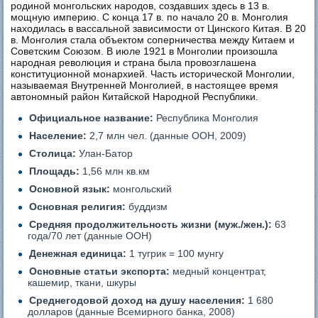
родиной монгольских народов, создавших здесь в 13 в.
мощную империю. С конца 17 в. по начало 20 в. Монголия
находилась в вассальной зависимости от Цинского Китая. В 20
в. Монголия стала объектом соперничества между Китаем и
Советским Союзом. В июле 1921 в Монголии произошла
народная революция и страна была провозглашена
конституционной монархией. Часть исторической Монголии,
называемая Внутренней Монголией, в настоящее время
автономный район Китайской Народной Республики.
Официальное название:
Республика Монголия
Население:
2,7 млн чел. (данные ООН, 2009)
Столица:
Улан-Батор
Площадь:
1,56 млн кв.км
Основной язык:
монгольский
Основная религия:
буддизм
Средняя продолжительность жизни (муж./жен.):
63
года/70 лет (данные ООН)
Денежная единица:
1 тугрик = 100 мунгу
Основные статьи экспорта:
медный концентрат,
кашемир, ткани, шкуры
Среднегодовой доход на душу населения:
1 680
долларов (данные Всемирного банка, 2008)