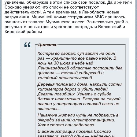
удивлены, обнаружив в этом списке свои поселок. Да и жители
Сосново уверяют, что списки не соответствуют
действительности. А тем временем, в Ленобласти новые
разрушения. Минувшей ночью сотрудникам МЧС пришлось
очищать от завалов Мурманское шоссе. За несколько дней в
результате новых гроз и ураганов пострадали Волховский и
Кировский районы.
Цитата:
Костры во дворах; суп варят на один
раз — хранить-то все равно негде. В
ночь на 30 июля в небе над
Ленинградской областью поспорили два
циклона — теплый сибирский и
холодный атлантический.
Деревья поломали дома, накрыли сотни
километров дорог и убили людей.
Девять погибших. Узнать о судьбе
близких невозможно. Резерва на случай
аварии у операторов сотовой связи не
оказалось.
Накануне жители чуть не подрались в
очереди за мини-электростанциями.
Хотя стоят они недешево.
В администрации поселка Сосново
заявляют: выход один — медленно и