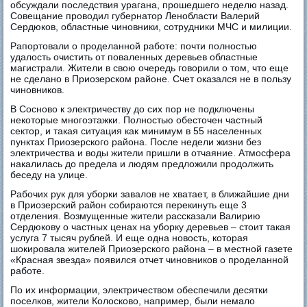
обсуждали последствия урагана, прошедшего неделю назад.
Совещание проводил губернатор Ленобласти Валерий
Сердюков, областные чиновники, сотрудники МЧС и милиции.
Рапортовали о проделанной работе: почти полностью
удалость очистить от поваленных деревьев областные
магистрали. Жители в свою очередь говорили о том, что еще
не сделано в Приозерском районе. Счет оказался не в пользу
чиновников.
В Сосново к электричеству до сих пор не подключены
некоторые многоэтажки. Полностью обесточен частный
сектор, и такая ситуация как минимум в 55 населенных
пунктах Приозерского района. После недели жизни без
электричества и воды жители пришли в отчаяние. Атмосфера
накалилась до предела и людям предложили продолжить
беседу на улице.
Рабочих рук для уборки завалов не хватает, в ближайшие дни
в Приозерский район собираются перекинуть еще 3
отделения. Возмущенные жители рассказали Валирию
Сердюкову о частных ценах на уборку деревьев – стоит такая
услуга 7 тысяч рублей. И еще одна новость, которая
шокировала жителей Приозерского района – в местной газете
«Красная звезда» появился отчет чиновников о проделанной
работе.
По их информации, электричеством обеспечили десятки
поселков, жители Колосково, например, были немало