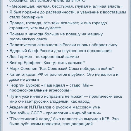
союзника, без всякого членства в НАТО
«Мерзейшая, наглая, бесстыжая, глупая и алчная власть»
Я был поражен до растерянности, а уважение к восставшим
стало безмерным
Правда, господа, все-таки всплывет, и она гораздо
страшнее, чем вы думаете
Почему я никогда больше не повешу на машину
георгиевскую ленту
Политическая активность в России вновь набирает силу
Ядерный блеф России для внутреннего пользования
Лев Термен - похороненный заживо
Виктор Ерофеев: Как тут жить дальше?
Марк Солонин "Как Советский Союз победил в войне"
Китай отказал РФ от расчетов в рублях. Это не валюта и
даже не деньги
Георгий Бурков: «Наш идеал – стадо. Мы –
профессиональные агрессоры»
Путин уже ничего исправить не может — практически весь
мир считает русских злодеями, как народ
Академик И.П.Павлов о русском массовом уме
Все войны СССР - хронология «мирной жизни»
"Палестинский народ" был полностью выдуман КГБ. Это
было лубянским проектом, спецоперацией