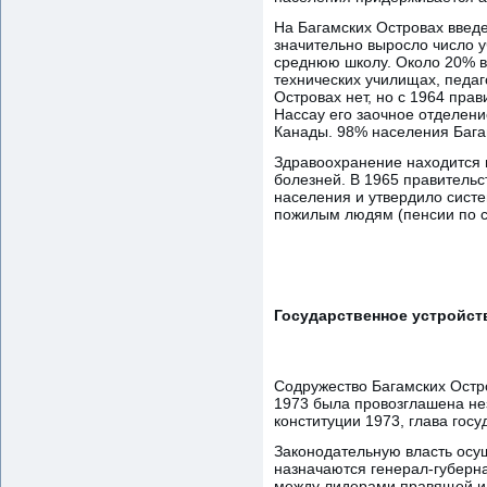
На Багамских Островах введе
значительно выросло число у
среднюю школу. Около 20% в
технических училищах, педа
Островах нет, но с 1964 пра
Нассау его заочное отделен
Канады. 98% населения Бага
Здравоохранение находится 
болезней. В 1965 правитель
населения и утвердило сист
пожилым людям (пенсии по с
Государственное устройст
Содружество Багамских Остро
1973 была провозглашена не
конституции 1973, глава гос
Законодательную власть осу
назначаются генерал-губерна
между лидерами правящей и 