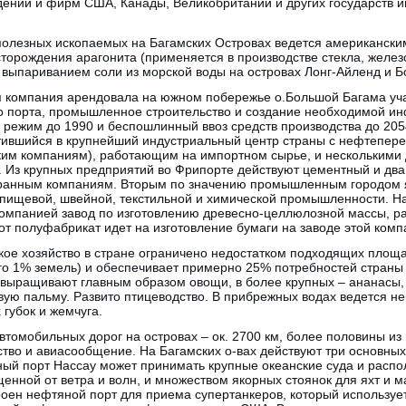
ений и фирм США, Канады, Великобритании и других государств и
полезных ископаемых на Багамских Островах ведется американск
орождения арагонита (применяется в производстве стекла, желез
 выпариванием соли из морской воды на островах Лонг-Айленд и Б
я компания арендовала на южном побережье о.Большой Багама уча
го порта, промышленное строительство и создание необходимой ин
режим до 1990 и беспошлинный ввоз средств производства до 2054
атившийся в крупнейший индустриальный центр страны с нефтепе
м компаниям), работающим на импортном сырье, и несколькими 
Из крупных предприятий во Фрипорте действуют цементный и два
ранным компаниям. Вторым по значению промышленным городом яв
пищевой, швейной, текстильной и химической промышленности. На
омпанией завод по изготовлению древесно-целлюлозной массы, ра
от полуфабрикат идет на изготовление бумаги на заводе этой ком
ское хозяйство в стране ограничено недостатком подходящих площ
го 1% земель) и обеспечивает примерно 25% потребностей страны 
 выращивают главным образом овощи, в более крупных – ананасы,
овую пальму. Развито птицеводство. В прибрежных водах ведется 
 губок и жемчуга.
втомобильных дорог на островах – ок. 2700 км, более половины из
тво и авиасообщение. На Багамских о-вах действуют три основных
ный порт Нассау может принимать крупные океанские суда и распо
енной от ветра и волн, и множеством якорных стоянок для яхт и 
оен нефтяной порт для приема супертанкеров, который использует