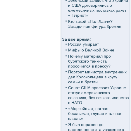
Зеленский заявил, что Украина
и США договорились о
ежемесячных поставках ракет
«Пэтриот»
Кто такой «Пал Лаич»?
Загадочная фигура Кремля
За все время:
Россия умирает
Мифы о Великой Войне
Почему материал про
бурятского танкиста
просочился в прессу?
Портрет министра внутренних
дел Колокольцева в кругу
семьи и братвы
Сенат США присвоит Украине
статус американского
союзника, без всякого членства
в НАТО
«Мерзейшая, наглая,
бесстыжая, глупая и алчная
власть»
Я был поражен до
растерянности, а уважение к