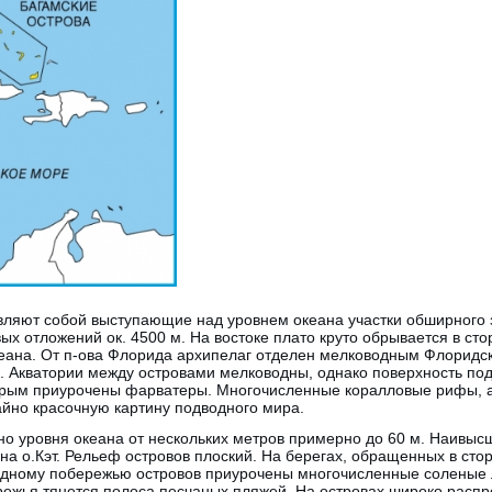
вляют собой выступающие над уровнем океана участки обширного 
ых отложений ок. 4500 м. На востоке плато круто обрывается в с
кеана. От п-ова Флорида архипелаг отделен мелководным Флоридск
 Акватории между островами мелководны, однако поверхность под
орым приурочены фарватеры. Многочисленные коралловые рифы, а
айно красочную картину подводного мира.
о уровня океана от нескольких метров примерно до 60 м. Наивысш
 на о.Кэт. Рельеф островов плоский. На берегах, обращенных в сто
падному побережью островов приурочены многочисленные соленые 
режья тянется полоса песчаных пляжей. На островах широко расп