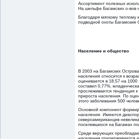
Ассортимент полезных ископа
На шельфе Багамских о-вов 
Благодаря мягкому теплому 
подводной охоты Багамские 
Население и общество
В 2003 на Багамских Острова
населения относится к возрас
оценивается в 18,57 на 1000 
составил 0,77%, младенческа
прослеживается тенденция к
прироста населения. По оце
этого заболевания 500 челов
Основной компонент формир
населения. Имеются диаспоры
североамериканцев невелика
поселившихся на Багамах по
Среди верующих преобладают 
населения придерживается а