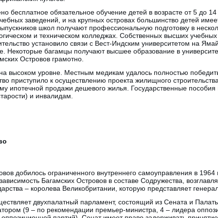
но бесплатное обязательное обучение детей в возрасте от 5 до 14 
чебных заведений, и на крупных островах большинство детей име
ыпускников школ получают профессиональную подготовку в неско
гогическом и техническом колледжах. Собственных высших учебных
вительство установило связи с Вест-Индским университетом на Ямай
ие. Некоторые багамцы получают высшее образование в университ
мских Островов грамотно.
на высоком уровне. Местным медикам удалось полностью победит
ство приступило к осуществлению проекта жилищного строительст
ему ипотечной продажи дешевого жилья. Государственные пособия
тарости) и инвалидам.
во
вов добилось ограниченного внутреннего самоуправления в 1964 и
зависимость Багамских Островов в составе Содружества, возглавл
ударства – королева Великобритании, которую представляет генера
ществляет двухпалатный парламент, состоящий из Сената и Палаты
тором (9 – по рекомендации премьер-министра, 4 – лидера оппоз
оппозиционной партий). Сенат имеет право задерживать принятие