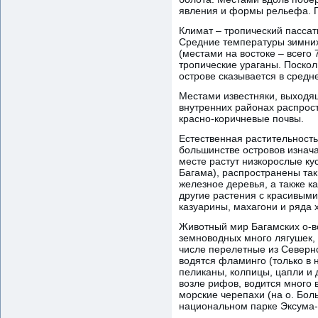
явления и формы рельефа. По
Климат – тропический пасса
Средние температуры зимних
(местами на востоке – всего
тропические ураганы. Поско
острове сказывается в средне
Местами известняки, выходя
внутренних районах распрос
красно-коричневые почвы.
Естественная растительность
большинстве островов изнача
месте растут низкорослые ку
Багама), распространены та
железное деревья, а также к
другие растения с красивым
казуарины, махагони и ряда 
Животный мир Багамских о-в
земноводных много лягушек,
числе перелетные из Северной
водятся фламинго (только в 
пеликаны, колпицы, цапли и
возле рифов, водится много 
морские черепахи (на о. Бол
национальном парке Эксума-