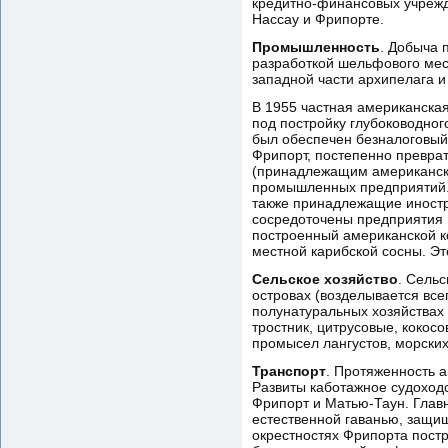
кредитно-финансовых учрежд
Нассау и Фрипорте.
Промышленность
. Добыча 
разработкой шельфового мест
западной части архипелага и
В 1955 частная американска
под постройку глубоководно
был обеспечен безналоговый 
Фрипорт, постепенно превр
(принадлежащим американски
промышленных предприятий. 
также принадлежащие иност
сосредоточены предприятия 
построенный американской к
местной карибской сосны. Эт
Сельское хозяйство
. Сель
островах (возделывается все
полунатуральных хозяйствах
тростник, цитрусовые, кокос
промысел лангустов, морских
Транспорт
. Протяженность а
Развиты каботажное судоходс
Фрипорт и Матью-Таун. Глав
естественной гаванью, защищ
окрестностях Фрипорта постр