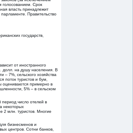
м голосованием. Срок
ьная власть принадлежит
 парламенте. Правительство
иканских государств,
ависит от иностранного
. долл. на душу населения. В
и – 7%, сельского хозяйства
я поток туристов и бум,
сы оцениваются примерно в
ышленности, 5% – в сельском
 период число отелей в
а некоторых
 2 млн. туристов. Многие
для бизнесменов и
ых центров. Сотни банков,