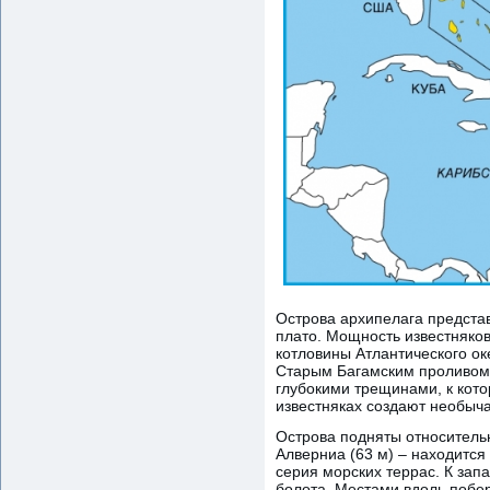
Острова архипелага предста
плато. Мощность известняков
котловины Атлантического о
Старым Багамским проливом.
глубокими трещинами, к кот
известняках создают необыч
Острова подняты относительн
Алверниа (63 м) – находится
серия морских террас. К за
болота. Местами вдоль побе