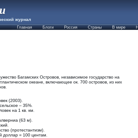
ии
ческий журнал
Главная
Блоги
Россия
Страны
В мире
Н
ество Багамских Островов, независимое государство на
лантическом океане, включающее ок. 700 островов, из них
фов.
век (2003).
сельское – 35%.
овек на 1 кв. км.
Алверниа (63 м).
кий.
ство (протестантизм).
й доллар = 100 центам.