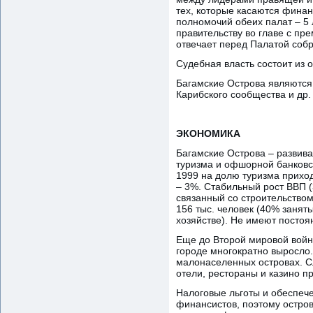
тех, которые касаются финан
полномочий обеих палат – 5
правительству во главе с п
отвечает перед Палатой соб
Судебная власть состоит из 
Багамские Острова являются
Карибского сообщества и др.
ЭКОНОМИКА
Багамские Острова – развива
туризма и офшорной банковск
1999 на долю туризма приход
– 3%. Стабильный рост ВВП (
связанный со строительство
156 тыс. человек (40% занят
хозяйстве). Не имеют постоя
Еще до Второй мировой войн
городе многократно выросло
малонаселенных островах. Сл
отели, рестораны и казино 
Налоговые льготы и обеспеч
финансистов, поэтому остро