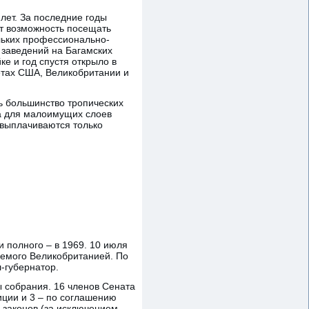
лет. За последние годы
ет возможность посещать
льких профессионально-
 заведений на Багамских
ке и год спустя открыло в
етах США, Великобритании и
ь большинство тропических
ва для малоимущих слоев
 выплачиваются только
 полного – в 1969. 10 июля
яемого Великобританией. По
л-губернатор.
 собрания. 16 членов Сената
иции и 3 – по соглашению
 законов (за исключением