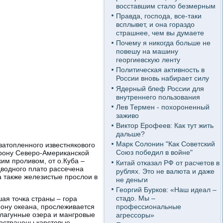
восставшим стало безмерным
Правда, господа, все-таки
всплывет, и она гораздо
страшнее, чем вы думаете
Почему я никогда больше не
повешу на машину
георгиевскую ленту
Политическая активность в
России вновь набирает силу
Ядерный блеф России для
внутреннего пользования
Лев Термен - похороненный
заживо
Виктор Ерофеев: Как тут жить
дальше?
Марк Солонин "Как Советский
затопленного известнякового
Союз победил в войне"
торону Северо-Американской
им проливом, от о.Куба –
Китай отказал РФ от расчетов в
водного плато рассечена
рублях. Это не валюта и даже
 также железистые прослои в
не деньги
Георгий Бурков: «Наш идеал –
стадо. Мы –
ая точка страны – гора
профессиональные
рону океана, прослеживается
лагунные озера и мангровые
агрессоры»
ространены карстовые