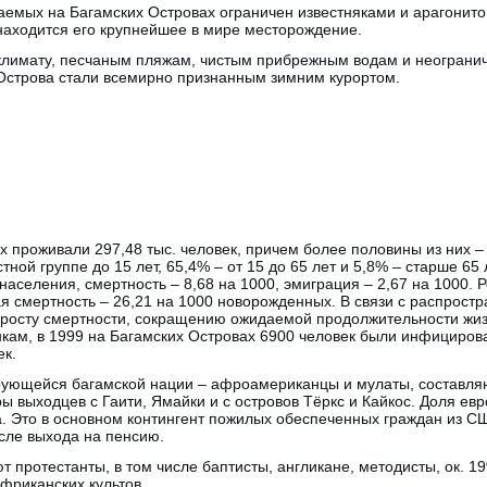
емых на Багамских Островах ограничен известняками и арагонитом
находится его крупнейшее в мире месторождение.
климату, песчаным пляжам, чистым прибрежным водам и неогран
Острова стали всемирно признанным зимним курортом.
х проживали 297,48 тыс. человек, причем более половины из них –
тной группе до 15 лет, 65,4% – от 15 до 65 лет и 5,8% – старше 65
населения, смертность – 8,68 на 1000, эмиграция – 2,67 на 1000. 
я смертность – 26,21 на 1000 новорожденных. В связи с распрос
 росту смертности, сокращению ожидаемой продолжительности жи
нкам, в 1999 на Багамских Островах 6900 человек были инфициро
ек.
ующейся багамской нации – афроамериканцы и мулаты, составляю
 выходцев с Гаити, Ямайки и с островов Тёркс и Кайкос. Доля ев
. Это в основном контингент пожилых обеспеченных граждан из С
сле выхода на пенсию.
протестанты, в том числе баптисты, англикане, методисты, ок. 19
фриканских культов.