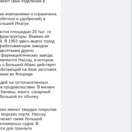
меют свои отделения в
ими компаниями и ограничена
обетона и удобрений) в
ольшой Инагуа.
сток площадью 20 тыс. га
фраструктуры. Взамен ей
. В 1963 здесь вырос город
рерабатывающим заводом
десятками других
 фармацевтических завода,
ляется Нассау, в котором
 о.Большой Абако действует
ботающий на базе заготовок
пании во Флориде.
адей на густонаселенных
в продовольствии. В мелких
 бананы, манго, сахарный
небольшой по объему
 них имеют твердое покрытие.
 морских порта: Нассау,
лагает также большой
маломерных судов. В
ся для транзита