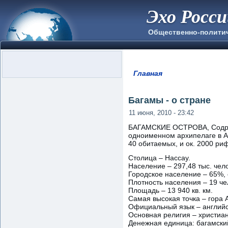
Эхо Росс
Общественно-полити
Главная
Вы здесь
Багамы - о стране
11 июня, 2010 - 23:42
БАГАМСКИЕ ОСТРОВА, Содруж
одноименном архипелаге в Ат
40 обитаемых, и ок. 2000 ри
Столица – Нассау.
Население – 297,48 тыс. чело
Городское население – 65%, 
Плотность населения – 19 чел
Площадь – 13 940 кв. км.
Самая высокая точка – гора 
Официальный язык – английс
Основная религия – христиан
Денежная единица: багамски