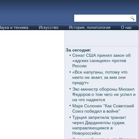
аука и техника
Искусство
История, политология
О нас
За сегодня:
Сенат США принял закон об
«адских санкциях» против
России
«Все напуганы, потому что
никто не знает, за кем они
придут»
Экс-министр обороны Михаил
Федоров о том чего не успел и
на что надеется
Марк Солонин "Как Советский
Союз победил в войне"
Турция запретила транзит
через Дарданеллы судам,
направляющимся в
Новороссийск