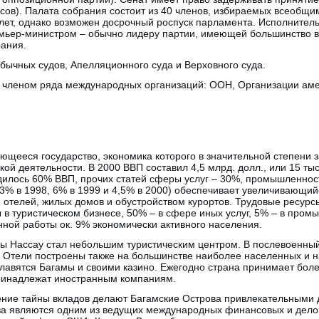
сов). Палата собрания состоит из 40 членов, избираемых всеобщи
 лет, однако возможен досрочный роспуск парламента. Исполнител
ремьер-министром – обычно лидеру партии, имеющей большинство в
рания.
обычных судов, Апелляционного суда и Верховного суда.
 членом ряда международных организаций: ООН, Организации амер
ющееся государство, экономика которого в значительной степени з
ой деятельности. В 2000 ВВП составил 4,5 млрд. долл., или 15 тыс
илось 60% ВВП, прочих статей сферы услуг – 30%, промышленност
3% в 1998, 6% в 1999 и 4,5% в 2000) обеспечивает увеличивающийс
м отелей, жилых домов и обустройством курортов. Трудовые ресур
ы в туристическом бизнесе, 50% – в сфере иных услуг, 5% – в пром
нной работы ок. 9% экономически активного населения.
ы Нассау стал небольшим туристическим центром. В послевоенный
. Отели построены также на большинстве наиболее населенных и н
авятся Багамы и своими казино. Ежегодно страна принимает более
принадлежат иностранным компаниям.
ение тайны вкладов делают Багамские Острова привлекательными 
ва являются одним из ведущих международных финансовых и делов