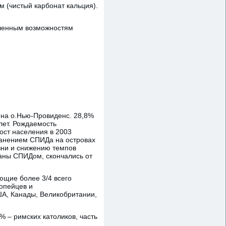
 (чистый карбонат кальция).
иченным возможностям
 на о.Нью-Провиденс. 28,8%
 лет. Рождаемость
Рост населения в 2003
транением СПИДа на островах
зни и снижению темпов
ваны СПИДом, скончались от
щие более 3/4 всего
ропейцев и
ША, Канады, Великобритании,
% – римских католиков, часть