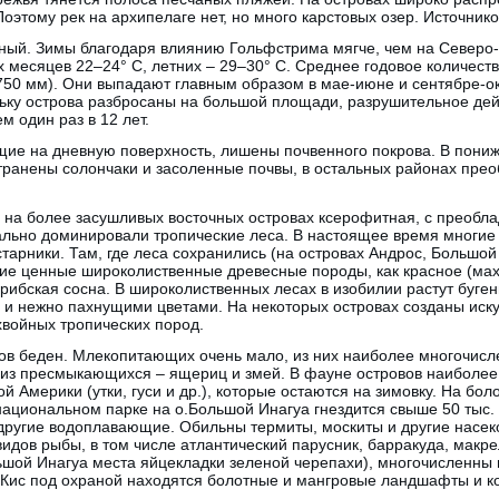
этому рек на архипелаге нет, но много карстовых озер. Источник
тный. Зимы благодаря влиянию Гольфстрима мягче, чем на Северо
 месяцев 22–24° С, летних – 29–30° С. Среднее годовое количест
 750 мм). Они выпадают главным образом в мае-июне и сентябре-о
льку острова разбросаны на большой площади, разрушительное дей
м один раз в 12 лет.
щие на дневную поверхность, лишены почвенного покрова. В пони
транены солончаки и засоленные почвы, в остальных районах пре
 на более засушливых восточных островах ксерофитная, с преобла
льно доминировали тропические леса. В настоящее время многие и
старники. Там, где леса сохранились (на островах Андрос, Большо
кие ценные широколиственные древесные породы, как красное (мах
арибская сосна. В широколиственных лесах в изобилии растут буге
и и нежно пахнущими цветами. На некоторых островах созданы иск
хвойных тропических пород.
ов беден. Млекопитающих очень мало, из них наиболее многочисл
 из пресмыкающихся – ящериц и змей. В фауне островов наиболее
 Америки (утки, гуси и др.), которые остаются на зимовку. На бол
национальном парке на о.Большой Инагуа гнездится свыше 50 тыс.
 другие водоплавающие. Обильны термиты, москиты и другие насек
видов рыбы, в том числе атлантический парусник, барракуда, макре
ьшой Инагуа места яйцекладки зеленой черепахи), многочисленны 
Кис под охраной находятся болотные и мангровые ландшафты и 