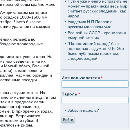
Путин уже ничего исправить не
ов пресной воды крайне мало.
может — практически весь мир
считает русских злодеями, как
-Американском материке.
народ
во осадков 1000–1500 мм
ктябре. Часто бывают
Академик И.П.Павлов о
ствие ураганов на каждом
русском массовом уме
Все войны СССР - хронология
«мирной жизни»
жениях рельефа во
"Палестинский народ" был
обладают плодородные
полностью выдуман КГБ. Это
было лубянским проектом,
данием кактусов и алоэ. На
спецоперацией
з них сведены, и на их
й и Малый Абако, Большой
агони), кампешевое и
нвиллея, жасмин, орхидеи и
Имя пользователя
*
усственные посадки
енны летучие мыши. Из
Пароль
*
 многочисленны птицы, в том
отах и в пределах лагун
 красного фламинго),
Забыли пароль?
омые. В прибрежных водах,
ль и др. Встречаются
моллюски и губки. В
коралловые рифы.