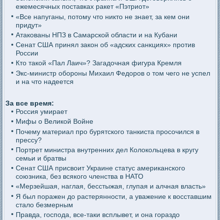
ежемесячных поставках ракет «Пэтриот»
«Все напуганы, потому что никто не знает, за кем они
придут»
Атакованы НПЗ в Самарской области и на Кубани
Сенат США принял закон об «адских санкциях» против
России
Кто такой «Пал Лаич»? Загадочная фигура Кремля
Экс-министр обороны Михаил Федоров о том чего не успел
и на что надеется
За все время:
Россия умирает
Мифы о Великой Войне
Почему материал про бурятского танкиста просочился в
прессу?
Портрет министра внутренних дел Колокольцева в кругу
семьи и братвы
Сенат США присвоит Украине статус американского
союзника, без всякого членства в НАТО
«Мерзейшая, наглая, бесстыжая, глупая и алчная власть»
Я был поражен до растерянности, а уважение к восставшим
стало безмерным
Правда, господа, все-таки всплывет, и она гораздо