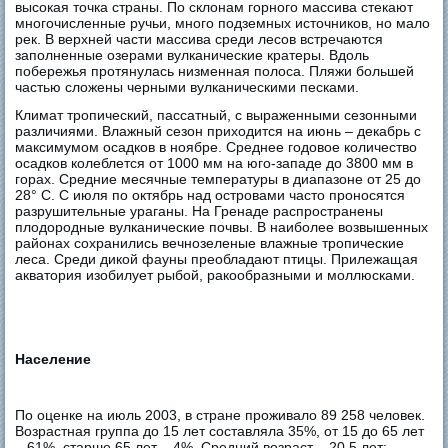
высокая точка страны. По склонам горного массива стекают
многочисленные ручьи, много подземных источников, но мало
рек. В верхней части массива среди лесов встречаются
заполненные озерами вулканические кратеры. Вдоль
побережья протянулась низменная полоса. Пляжи большей
частью сложены черными вулканическими песками.
Климат тропический, пассатный, с выраженными сезонными
различиями. Влажный сезон приходится на июнь – декабрь с
максимумом осадков в ноябре. Среднее годовое количество
осадков колеблется от 1000 мм на юго-западе до 3800 мм в
горах. Средние месячные температуры в диапазоне от 25 до
28° С. С июля по октябрь над островами часто проносятся
разрушительные ураганы. На Гренаде распространены
плодородные вулканические почвы. В наиболее возвышенных
районах сохранились вечнозеленые влажные тропические
леса. Среди дикой фауны преобладают птицы. Прилежащая
акватория изобилует рыбой, ракообразными и моллюсками.
Население
По оценке на июль 2003, в стране проживало 89 258 человек.
Возрастная группа до 15 лет составляла 35%, от 15 до 65 лет
– 61%, старше 65 лет – 4%. Средний возраст – 20,5 лет;