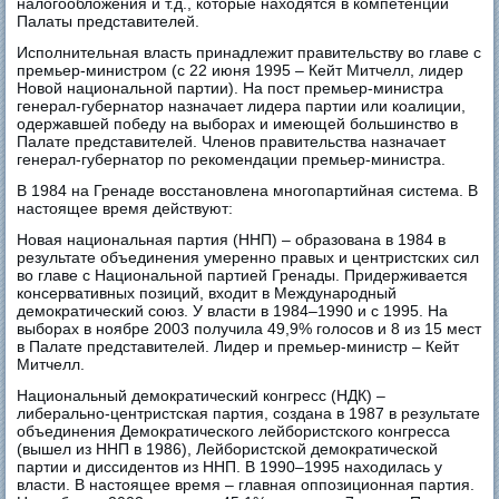
налогообложения и т.д., которые находятся в компетенции
Палаты представителей.
Исполнительная власть принадлежит правительству во главе с
премьер-министром (с 22 июня 1995 – Кейт Митчелл, лидер
Новой национальной партии). На пост премьер-министра
генерал-губернатор назначает лидера партии или коалиции,
одержавшей победу на выборах и имеющей большинство в
Палате представителей. Членов правительства назначает
генерал-губернатор по рекомендации премьер-министра.
В 1984 на Гренаде восстановлена многопартийная система. В
настоящее время действуют:
Новая национальная партия (ННП) – образована в 1984 в
результате объединения умеренно правых и центристских сил
во главе с Национальной партией Гренады. Придерживается
консервативных позиций, входит в Международный
демократический союз. У власти в 1984–1990 и с 1995. На
выборах в ноябре 2003 получила 49,9% голосов и 8 из 15 мест
в Палате представителей. Лидер и премьер-министр – Кейт
Митчелл.
Национальный демократический конгресс (НДК) –
либерально-центристская партия, создана в 1987 в результате
объединения Демократического лейбористского конгресса
(вышел из ННП в 1986), Лейбористской демократической
партии и диссидентов из ННП. В 1990–1995 находилась у
власти. В настоящее время – главная оппозиционная партия.