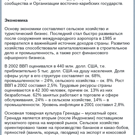
сообщества и Организации восточно-карибских государств.
Экономика
Основу экономики составляют сельское хозяйство и
туристический бизнес. Последний стал быстро развиваться
после сооружения международного аэропорта в 1985 и
превратился в важнейший источник доходов страны. Развитию
хозяйства способствовали капиталовложения в строительное
дело и промышленность, а также рост финансового
офшорного бизнеса.
В 2002 ВВП оценивался в 440 млн. долл. США, т.е.
приблизительно 5 тыс. долл. США на душу населения. Доля
сферы услуг в его структуре составляет ок. 68%,
промышленности – 24%, сельского хозяйства – ок. 8%. Рост
ВВП в 2002 составил 2,5%. Трудовые ресурсы страны
оцениваются в 42 300 человек, причем ок. 13% из них
безработные. 62% занятых работают в торговле и сфере
обслуживания, 24% – в сельском хозяйстве, 14% – в
промышленности. Уровень инфляции в 2001 составил 2,8%.
Основная товарная культура Гренады – мускатный орех.
Гренада является вторым (после Индонезии) поставщиком
мускатного ореха на мировой рынок. Сельское хозяйство
ориентировано также на производство бананов и какао-бобов,
пряностей (ваниль, корица, гвоздика) на экспорт и кокосовой