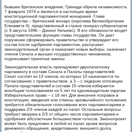
Бывшее британское владение, Гренада обрела независимость
7 февраля 1974 и является в настоящее время
конституционной парламентской монархией. Глава
государства – британский монарх (королева Великобритании
Елизавета II), представленный в стране генерал-губернатором
(с 9 августа 1996 – Дэниэл Уильямс). В его обязанности входят
представительские функции главы государства. Он дает
поручение сформировать правительство и утверждает его
состав после одобрения парламентом, распускает
законодательный орган и назначает новые выборы, назначает
членов Сената и высших государственных чиновников,
подписывает принятые законы.
Законодательная власть принадлежит двухпалатному
парламенту в составе Сената и Палаты представителей.
Сенат состоит из 13 членов, из которых 10 назначаются по
согласованию с правительством, а 3 – с лидером оппозиции.
Палата представителей в составе 15 членов избирается
всеобщим голосованием на 5 лет по одномандатным округам.
Избирательное право – с 18 лет. Для внесения поправок в
конституцию, введения или отмены чрезвычайного положения
требуется обязательное голосование всех парламентариев и
поддержка 2/3 членов каждой из палат. Остальные вопросы
требуют кворума в 2/3 от общего числа парламентариев и
одобрения абсолютным большинством голосов. Законопроект
может быть предложен в любой из палат, кроме вопросов
денежного обращения, кредитования, внешнего долга,