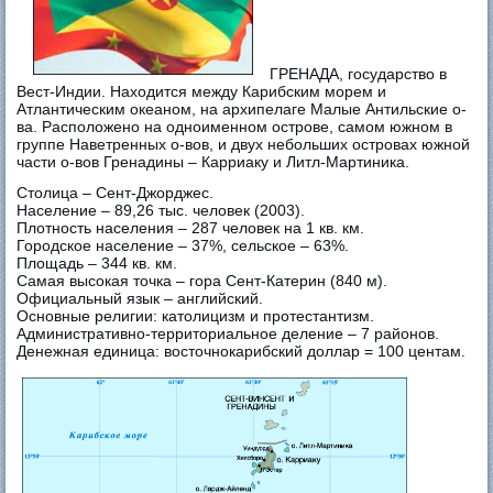
ГРЕНАДА, государство в
Вест-Индии. Находится между Карибским морем и
Атлантическим океаном, на архипелаге Малые Антильские о-
ва. Расположено на одноименном острове, самом южном в
группе Наветренных о-вов, и двух небольших островах южной
части о-вов Гренадины – Карриаку и Литл-Мартиника.
Столица – Сент-Джорджес.
Население – 89,26 тыс. человек (2003).
Плотность населения – 287 человек на 1 кв. км.
Городское население – 37%, сельское – 63%.
Площадь – 344 кв. км.
Самая высокая точка – гора Сент-Катерин (840 м).
Официальный язык – английский.
Основные религии: католицизм и протестантизм.
Административно-территориальное деление – 7 районов.
Денежная единица: восточнокарибский доллар = 100 центам.