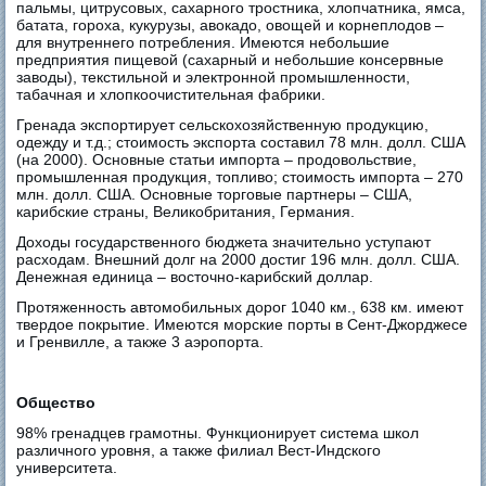
пальмы, цитрусовых, сахарного тростника, хлопчатника, ямса,
батата, гороха, кукурузы, авокадо, овощей и корнеплодов –
для внутреннего потребления. Имеются небольшие
предприятия пищевой (сахарный и небольшие консервные
заводы), текстильной и электронной промышленности,
табачная и хлопкоочистительная фабрики.
Гренада экспортирует сельскохозяйственную продукцию,
одежду и т.д.; стоимость экспорта составил 78 млн. долл. США
(на 2000). Основные статьи импорта – продовольствие,
промышленная продукция, топливо; стоимость импорта – 270
млн. долл. США. Основные торговые партнеры – США,
карибские страны, Великобритания, Германия.
Доходы государственного бюджета значительно уступают
расходам. Внешний долг на 2000 достиг 196 млн. долл. США.
Денежная единица – восточно-карибский доллар.
Протяженность автомобильных дорог 1040 км., 638 км. имеют
твердое покрытие. Имеются морские порты в Сент-Джорджесе
и Гренвилле, а также 3 аэропорта.
Общество
98% гренадцев грамотны. Функционирует система школ
различного уровня, а также филиал Вест-Индского
университета.