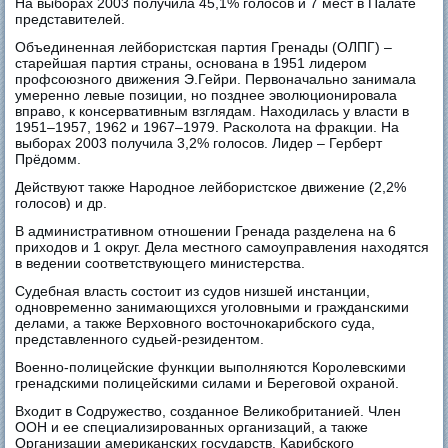
На выборах 2003 получила 45,1% голосов и 7 мест в Палате
представителей.
Объединенная лейбористская партия Гренады (ОЛПГ) –
старейшая партия страны, основана в 1951 лидером
профсоюзного движения Э.Гейри. Первоначально занимала
умеренно левые позиции, но позднее эволюционировала
вправо, к консервативным взглядам. Находилась у власти в
1951–1957, 1962 и 1967–1979. Расколота на фракции. На
выборах 2003 получила 3,2% голосов. Лидер – Герберт
Прёдомм.
Действуют также Народное лейбористское движение (2,2%
голосов) и др.
В административном отношении Гренада разделена на 6
приходов и 1 округ. Дела местного самоуправления находятся
в ведении соответствующего министерства.
Судебная власть состоит из судов низшей инстанции,
одновременно занимающихся уголовными и гражданскими
делами, а также Верховного восточнокарибского суда,
представленного судьей-резидентом.
Военно-полицейские функции выполняются Королевскими
гренадскими полицейскими силами и Береговой охраной.
Входит в Содружество, созданное Великобританией. Член
ООН и ее специализированных организаций, а также
Организации американских государств, Карибского