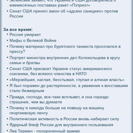
Зеленский заявил, что Украина и США договорились о
ежемесячных поставках ракет «Пэтриот»
Сенат США принял закон об «адских санкциях» против
России
За все время:
Россия умирает
Мифы о Великой Войне
Почему материал про бурятского танкиста просочился в
прессу?
Портрет министра внутренних дел Колокольцева в кругу
семьи и братвы
Сенат США присвоит Украине статус американского
союзника, без всякого членства в НАТО
«Мерзейшая, наглая, бесстыжая, глупая и алчная власть»
Я был поражен до растерянности, а уважение к восставшим
стало безмерным
Правда, господа, все-таки всплывет, и она гораздо
страшнее, чем вы думаете
Почему я никогда больше не повешу на машину
георгиевскую ленту
Политическая активность в России вновь набирает силу
Ядерный блеф России для внутреннего пользования
Лев Термен - похороненный заживо