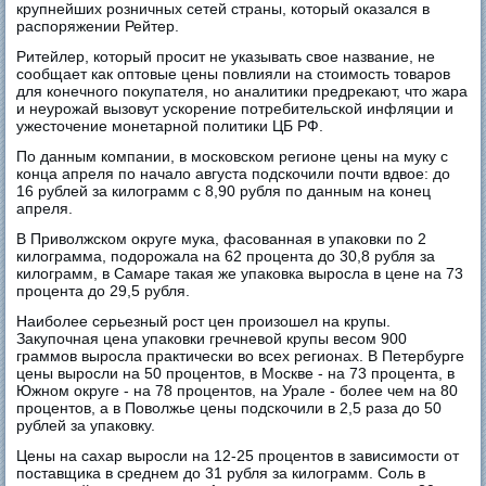
крупнейших розничных сетей страны, который оказался в
распоряжении Рейтер.
Ритейлер, который просит не указывать свое название, не
сообщает как оптовые цены повлияли на стоимость товаров
для конечного покупателя, но аналитики предрекают, что жара
и неурожай вызовут ускорение потребительской инфляции и
ужесточение монетарной политики ЦБ РФ.
По данным компании, в московском регионе цены на муку с
конца апреля по начало августа подскочили почти вдвое: до
16 рублей за килограмм с 8,90 рубля по данным на конец
апреля.
В Приволжском округе мука, фасованная в упаковки по 2
килограмма, подорожала на 62 процента до 30,8 рубля за
килограмм, в Самаре такая же упаковка выросла в цене на 73
процента до 29,5 рубля.
Наиболее серьезный рост цен произошел на крупы.
Закупочная цена упаковки гречневой крупы весом 900
граммов выросла практически во всех регионах. В Петербурге
цены выросли на 50 процентов, в Москве - на 73 процента, в
Южном округе - на 78 процентов, на Урале - более чем на 80
процентов, а в Поволжье цены подскочили в 2,5 раза до 50
рублей за упаковку.
Цены на сахар выросли на 12-25 процентов в зависимости от
поставщика в среднем до 31 рубля за килограмм. Соль в