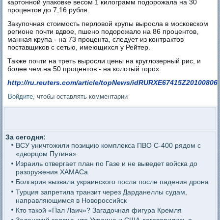
картонной упаковке весом 1 килограмм подорожала на 30
процентов до 7,16 рубля.
Закупочная стоимость перловой крупы выросла в московском
регионе почти вдвое, пшено подорожало на 86 процентов,
манная крупа - на 73 процента, следует из контрактов
поставщиков с сетью, имеющихся у Рейтер.
Также почти на треть выросли цены на круглозерный рис, и
более чем на 50 процентов - на колотый горох.
http://ru.reuters.com/article/topNews/idRURXE67415Z20100806
Войдите
, чтобы оставлять комментарии
За сегодня:
ВСУ уничтожили позицию комплекса ПВО С-400 рядом с
«дворцом Путина»
Израиль отвергает план по Газе и не выведет войска до
разоружения ХАМАСа
Болгария вызвала украинского посла после падения дрона
Турция запретила транзит через Дарданеллы судам,
направляющимся в Новороссийск
Кто такой «Пал Лаич»? Загадочная фигура Кремля