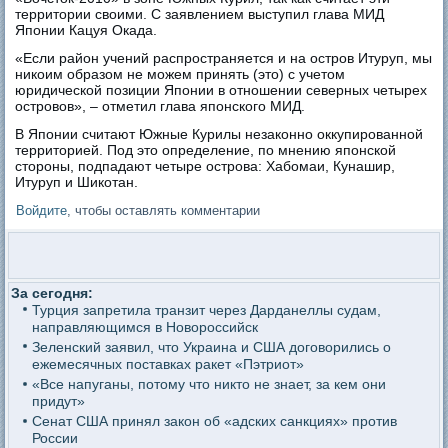
территории своими. С заявлением выступил глава МИД
Японии Кацуя Окада.
«Если район учений распространяется и на остров Итуруп, мы
никоим образом не можем принять (это) с учетом
юридической позиции Японии в отношении северных четырех
островов», – отметил глава японского МИД.
В Японии считают Южные Курилы незаконно оккупированной
территорией. Под это определение, по мнению японской
стороны, подпадают четыре острова: Хабомаи, Кунашир,
Итуруп и Шикотан.
Войдите
, чтобы оставлять комментарии
За сегодня:
Турция запретила транзит через Дарданеллы судам,
направляющимся в Новороссийск
Зеленский заявил, что Украина и США договорились о
ежемесячных поставках ракет «Пэтриот»
«Все напуганы, потому что никто не знает, за кем они
придут»
Сенат США принял закон об «адских санкциях» против
России