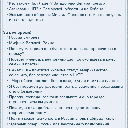
Кто такой «Пал Лаич»? Загадочная фигура Кремля
Атакованы НПЗ в Самарской области и на Кубани
Экс-министр обороны Михаил Федоров о том чего не успел
и на что надеется
За все время:
Россия умирает
Мифы о Великой Войне
Почему материал про бурятского танкиста просочился в
прессу?
Портрет министра внутренних дел Колокольцева в кругу
семьи и братвы
Сенат США присвоит Украине статус американского
союзника, без всякого членства в НАТО
«Мерзейшая, наглая, бесстыжая, глупая и алчная власть»
Я был поражен до растерянности, а уважение к восставшим
стало безмерным
Правда, господа, все-таки всплывет, и она гораздо
страшнее, чем вы думаете
Почему я никогда больше не повешу на машину
георгиевскую ленту
Политическая активность в России вновь набирает силу
Ядерный блеф России для внутреннего пользования