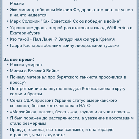
России
Экс-министр обороны Михаил Федоров о том чего не успел
и на что надеется
Марк Солонин "Как Советский Союз победил в войне"
Украинские дроны второй раз атаковали склад Wildberries в
Екатеринбурге
Кто такой «Пал Лаич»? Загадочная фигура Кремля
Гарри Каспаров объявил войну либеральной тусовке
За все время:
Россия умирает
Мифы о Великой Войне
Почему материал про бурятского танкиста просочился в
прессу?
Портрет министра внутренних дел Колокольцева в кругу
семьи и братвы
Сенат США присвоит Украине статус американского
союзника, без всякого членства в НАТО
«Мерзейшая, наглая, бесстыжая, глупая и алчная власть»
Я был поражен до растерянности, а уважение к восставшим
стало безмерным
Правда, господа, все-таки всплывет, и она гораздо
страшнее, чем вы думаете