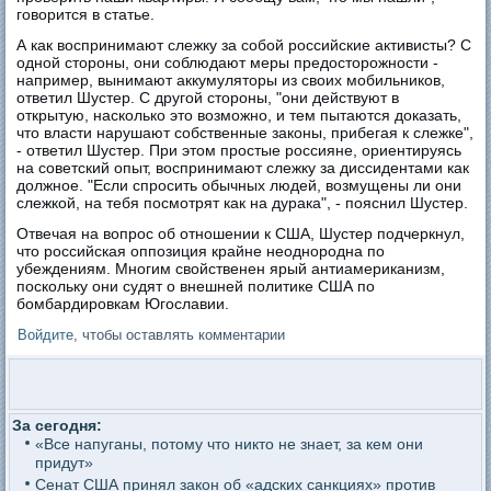
говорится в статье.
А как воспринимают слежку за собой российские активисты? С
одной стороны, они соблюдают меры предосторожности -
например, вынимают аккумуляторы из своих мобильников,
ответил Шустер. С другой стороны, "они действуют в
открытую, насколько это возможно, и тем пытаются доказать,
что власти нарушают собственные законы, прибегая к слежке",
- ответил Шустер. При этом простые россияне, ориентируясь
на советский опыт, воспринимают слежку за диссидентами как
должное. "Если спросить обычных людей, возмущены ли они
слежкой, на тебя посмотрят как на дурака", - пояснил Шустер.
Отвечая на вопрос об отношении к США, Шустер подчеркнул,
что российская оппозиция крайне неоднородна по
убеждениям. Многим свойственен ярый антиамериканизм,
поскольку они судят о внешней политике США по
бомбардировкам Югославии.
Войдите
, чтобы оставлять комментарии
За сегодня:
«Все напуганы, потому что никто не знает, за кем они
придут»
Сенат США принял закон об «адских санкциях» против