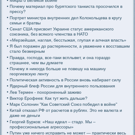
Мифы о Великой Войне
Почему материал про бурятского танкиста просочился в
прессу?
Портрет министра внутренних дел Колокольцева в кругу
семьи и братвы
Сенат США присвоит Украине статус американского
союзника, без всякого членства в НАТО
«Мерзейшая, наглая, бесстыжая, глупая и алчная власть»
Я был поражен до растерянности, а уважение к восставшим
стало безмерным
Правда, господа, все-таки всплывет, и она гораздо
страшнее, чем вы думаете
Почему я никогда больше не повешу на машину
георгиевскую ленту
Политическая активность в России вновь набирает силу
Ядерный блеф России для внутреннего пользования
Лев Термен - похороненный заживо
Виктор Ерофеев: Как тут жить дальше?
Марк Солонин "Как Советский Союз победил в войне"
Китай отказал РФ от расчетов в рублях. Это не валюта и
даже не деньги
Георгий Бурков: «Наш идеал – стадо. Мы –
профессиональные агрессоры»
Путин уже ничего исправить не может — практически весь