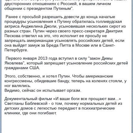
двусторонних отношениях с Россией, в вашем личном
общении с президентом Путиным".
Ранее с просьбой разрешить довести до конца начатые
процедуры усыновления к Путину обратилась голливудская
актриса Анджелина Джоли, усыновившая нескольких сирот из
разных стран. Путин через своего пресс-секретаря Дмитрия
Пескова ответил на это, что исполнит ее просьбу не
запрещать американцам усыновлять российских детей, если
она выйдет замуж за Бреда Питта в Москве или в Санкт-
Петербурге.
Первого января 2013 года вступил в силу "закон Димы
Яковлева", который запрещает усыновление российских детей
гражданами США.
Этого, собственно, и хотел Путин. Чтобы американские
конгрессмены, обидевшие банду, теперь на коленях стояли, у
ног валялись.
Видимо, сейчас он испытывает оргазм.
Документальный фильм «И ваши боги все прощают вам...»
Светланы Баблевской - о том, почему нормальных детей из
детских домов с легкостью передают в психиатрические
клиники, где они погибают.