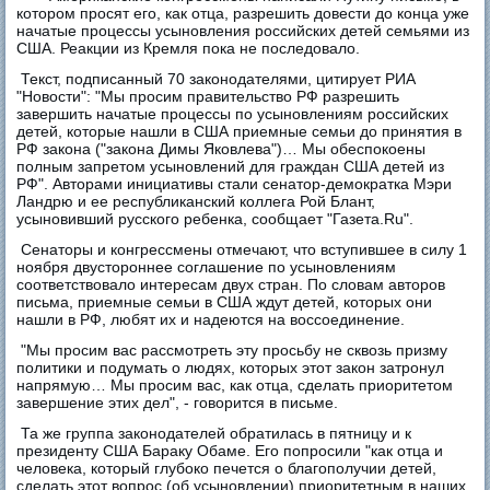
котором просят его, как отца, разрешить довести до конца уже
начатые процессы усыновления российских детей семьями из
США. Реакции из Кремля пока не последовало.
Текст, подписанный 70 законодателями, цитирует РИА
"Новости": "Мы просим правительство РФ разрешить
завершить начатые процессы по усыновлениям российских
детей, которые нашли в США приемные семьи до принятия в
РФ закона ("закона Димы Яковлева")… Мы обеспокоены
полным запретом усыновлений для граждан США детей из
РФ". Авторами инициативы стали сенатор-демократка Мэри
Ландрю и ее республиканский коллега Рой Блант,
усыновивший русского ребенка, сообщает "Газета.Ru".
Сенаторы и конгрессмены отмечают, что вступившее в силу 1
ноября двустороннее соглашение по усыновлениям
соответствовало интересам двух стран. По словам авторов
письма, приемные семьи в США ждут детей, которых они
нашли в РФ, любят их и надеются на воссоединение.
"Мы просим вас рассмотреть эту просьбу не сквозь призму
политики и подумать о людях, которых этот закон затронул
напрямую… Мы просим вас, как отца, сделать приоритетом
завершение этих дел", - говорится в письме.
Та же группа законодателей обратилась в пятницу и к
президенту США Бараку Обаме. Его попросили "как отца и
человека, который глубоко печется о благополучии детей,
сделать этот вопрос (об усыновлении) приоритетным в наших