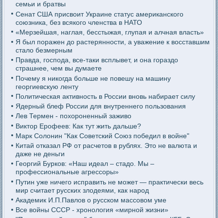
семьи и братвы
Сенат США присвоит Украине статус американского
союзника, без всякого членства в НАТО
«Мерзейшая, наглая, бесстыжая, глупая и алчная власть»
Я был поражен до растерянности, а уважение к восставшим
стало безмерным
Правда, господа, все-таки всплывет, и она гораздо
страшнее, чем вы думаете
Почему я никогда больше не повешу на машину
георгиевскую ленту
Политическая активность в России вновь набирает силу
Ядерный блеф России для внутреннего пользования
Лев Термен - похороненный заживо
Виктор Ерофеев: Как тут жить дальше?
Марк Солонин "Как Советский Союз победил в войне"
Китай отказал РФ от расчетов в рублях. Это не валюта и
даже не деньги
Георгий Бурков: «Наш идеал – стадо. Мы –
профессиональные агрессоры»
Путин уже ничего исправить не может — практически весь
мир считает русских злодеями, как народ
Академик И.П.Павлов о русском массовом уме
Все войны СССР - хронология «мирной жизни»