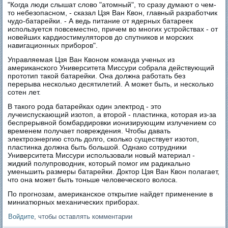
"Когда люди слышат слово "атомный", то сразу думают о чем-
то небезопасном, - сказал Цзя Ван Квон, главный разработчик
чудо-батарейки. - А ведь питание от ядерных батареек
используется повсеместно, причем во многих устройствах - от
новейших кардиостимуляторов до спутников и морских
навигационных приборов".
Управляемая Цзя Ван Квоном команда ученых из
американского Университета Миссури собрала действующий
прототип такой батарейки. Она должна работать без
перерыва несколько десятилетий. А может быть, и несколько
сотен лет.
В такого рода батарейках один электрод - это
лучеиспускающий изотоп, а второй - пластинка, которая из-за
беспрерывной бомбардировки ионизирующим излучением со
временем получает повреждения. Чтобы давать
электроэнергию столь долго, сколько существует изотоп,
пластинка должна быть большой. Однако сотрудники
Университета Миссури использовали новый материал -
жидкий полупроводник, который помог им радикально
уменьшить размеры батарейки. Доктор Цзя Ван Квон полагает,
что она может быть тоньше человеческого волоса.
По прогнозам, американское открытие найдет применение в
миниатюрных механических приборах.
Войдите
, чтобы оставлять комментарии