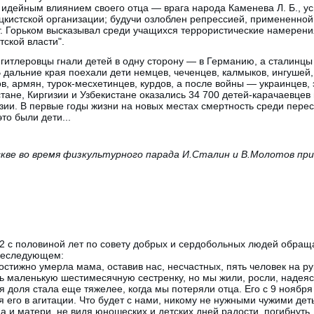
идейным влиянием своего отца — врага народа Каменева Л. Б., у
цкистской организации; будучи озлоблен репрессией, примененной к
г. Горьком высказывал среди учащихся террористические намерен
тской власти".
 гитлеровцы гнали детей в одну сторону — в Германию, а сталинц
В дальние края поехали дети немцев, чеченцев, калмыков, ингушей,
ов, армян, турок-месхетинцев, курдов, а после войны — украинцев,
тане, Киргизии и Узбекистане оказались 34 700 детей-карачаевцев 
узии. В первые годы жизни на новых местах смертность среди пере
то были дети...
скве во время физкультурного парада И.Сталин и В.Молотов п
о 2 с половиной лет по совету добрых и сердобольных людей обращ
ижеследующем:
постижно умерла мама, оставив нас, несчастных, пять человек на р
ь маленькую шестимесячную сестренку, но мы жили, росли, надеясь
я доля стала еще тяжелее, когда мы потеряли отца. Его с 9 ноября
яя его в агитации. Что будет с нами, никому не нужными чужими де
а и матери, не видя юношеских и детских дней радости, погибнуть,