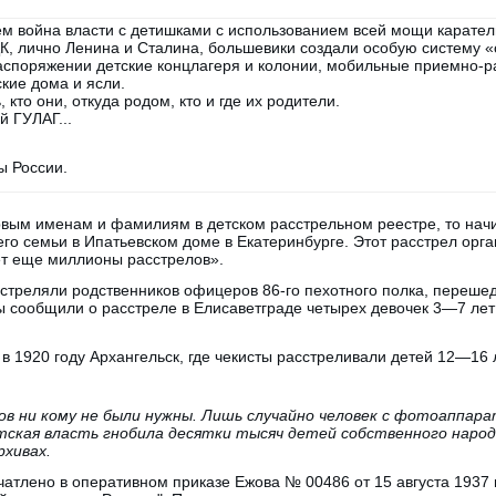
ем война власти с детишками с использованием всей мощи карател
К, лично Ленина и Сталина, большевики создали особую систему «
аспоряжении детские концлагеря и колонии, мобильные приемно-
кие дома и ясли.
кто они, откуда родом, кто и где их родители.
й ГУЛАГ...
ы России.
вым именам и фамилиям в детском расстрельном реестре, то начин
 его семьи в Ипатьевском доме в Екатеринбурге. Этот расстрел орг
ет еще миллионы расстрелов».
сстреляли родственников офицеров 86-го пехотного полка, перешед
ты сообщили о расстреле в Елисаветграде четырех девочек 3—7 лет
в 1920 году Архангельск, где чекисты расстреливали детей 12—16 л
в ни кому не были нужны. Лишь случайно человек с фотоаппара
тская власть гнобила десятки тысяч детей собственного народа
рхивах.
чатлено в оперативном приказе Ежова № 00486 от 15 августа 1937 