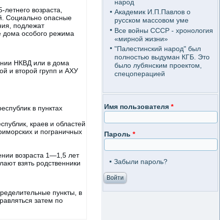
народ
-летнего возраста,
Академик И.П.Павлов о
й. Социально опасные
русском массовом уме
ния, подлежат
Все войны СССР - хронология
е дома особого режима
«мирной жизни»
"Палестинский народ" был
полностью выдуман КГБ. Это
онии НКВД или в дома
было лубянским проектом,
й и второй групп и АХУ
спецоперацией
Имя пользователя
*
республик в пунктах
еспублик, краев и областей
приморских и пограничных
Пароль
*
ении возраста 1—1,5 лет
Забыли пароль?
елают взять родственники
ределительные пункты, в
правляться затем по