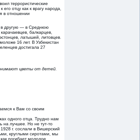
своил террористические
 его отцу как к врагу народа,
ия в отношении
ы в другую — в Среднюю
 карачаевцев, балкарцев,
 эстонцев, латышей, литовцев.
моложе 16 лет. В Узбекистан
селенцев достигала 27
ринимают цветы от детей.
аемся к Вам со своим
уках одного отца. Трудно нам
 на лучшее. Но не тут-то
 1928 г. сослали в Вишерский
тьми, круглыми сиротами, мы
 как погибает молодое