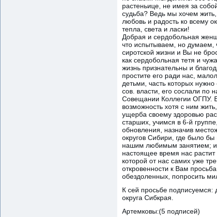
растеньице, не имея за собо
судьба? Ведь мы хочем жить,
любовь и радость ко всему о
тепла, света и ласки!
Добрая и сердобольная женщ
что испытываем, но думаем,
сиротской жизни и Вы не бро
как сердобольная тетя и чу
жизнь признательны и благод
простите его ради нас, мало
детьми, часть которых нужно
сов. власти, его сослали по
Совещании Коллегии ОГПУ. Ес
возможность хотя с ним жить,
ущерба своему здоровью раст
старших, учимся в 6-й групп
обновления, назначив местож
округов Сибири, где было бы
нашим любимым занятием; ил
настоящее время нас растит 
которой от нас самих уже тре
откровенности к Вам просьба
обездоленных, попросить мил
К сей просьбе подписуемся: 
округа Сибкрая.
Артемковы:(5 подписей)