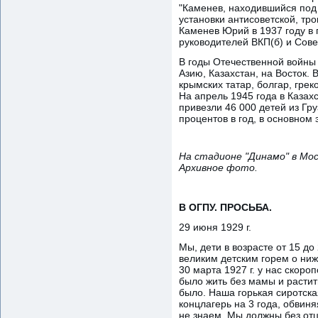
"Каменев, находившийся под 
установки антисоветской, тро
Каменев Юрий в 1937 году в 
руководителей ВКП(б) и Сове
В годы Отечественной войны
Азию, Казахстан, на Восток. 
крымских татар, болгар, грек
На апрель 1945 года в Казахс
привезли 46 000 детей из Гр
процентов в год, в основном э
На стадионе "Динамо" в Мо
Архивное фото.
В ОГПУ. ПРОСЬБА.
29 июня 1929 г.
Мы, дети в возрасте от 15 д
великим детским горем о н
30 марта 1927 г. у нас скоро
было жить без мамы и растит
было. Наша горькая сиротска
концлагерь на 3 года, обвин
не знаем. Мы должны без отц