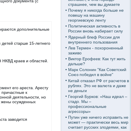
щного документа (с
страшнее, чем вы думаете
Почему я никогда больше не
повешу на машину
георгиевскую ленту
Политическая активность в
бираются дополнительные
России вновь набирает силу
Ядерный блеф России для
внутреннего пользования
м детей старше 15-летнего
Лев Термен - похороненный
заживо
Виктор Ерофеев: Как тут жить
 НКВД краев и областей.
дальше?
Марк Солонин "Как Советский
Союз победил в войне"
Китай отказал РФ от расчетов в
рублях. Это не валюта и даже
мент его ареста. Аресту
не деньги
о причастные к
Георгий Бурков: «Наш идеал –
онной деятельности, но
стадо. Мы –
е жены осужденных
профессиональные
агрессоры»
Путин уже ничего исправить не
ста заводится
может — практически весь мир
считает русских злодеями, как