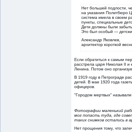
Нет большей подлости, ч
на указания Политбюро Ц
система имела в своем р
пункты, специальные детс
Дети должны были забыть, 
Это был особый — детски
Александр Яковлев,
архитектор короткой весн
Если обратиться к самым пер
расстрела царя Николая II и
Ленина. Потом оно организу
В 1919 году в Петрограде ра
детей. В мае 1920 года газе
офицеров.
"Городом мертвых" называли 
Фотографии маленький рабо
мог попасть туда, где сове
таких снимков остались в а
Нет прощения тому, что запе