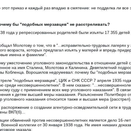
этот приказ и каждый раз впадаю в смятение: не подделка ли все э
очему бы "подобных мерзавцев" не расстреливать?
938 года у репрессированных родителей были изъяты 17 355 детей
общал Молотову о том, что в "...исправительно-трудовых лагерях 
ого возраста, которых предлагал изъять у матерей и впредь приде
овые имена и фамилии".
ому ужесточению уголовного законодательства в отношении детей 
енное на имя Сталина, Молотова и Калинина. Девятилетний подро
вы Кобленца. Ворошилов недоумевал: почему бы "подобных мерзав
стреле "подобных мерзавцев", ЦИК и СНК СССР 7 апреля 1935 год
ью среди несовершеннолетних". В нем сказано: "…несовершеннолет
вному суду с применением всех мер уголовного наказания". В связи
нения к детям высшей меры наказания. Разъяснение Политбюро от
ер уголовного наказания относится также и высшая мера (расстрел)
 распоряжение о создании агентурно-осведомительной сети в труд
ны ВКП(б)...
ции обвинений против несовершеннолетних является дело 16-лет
 Военной коллегии от 30 января 1938 года. Не имея никаких доказа
иговоре указала: