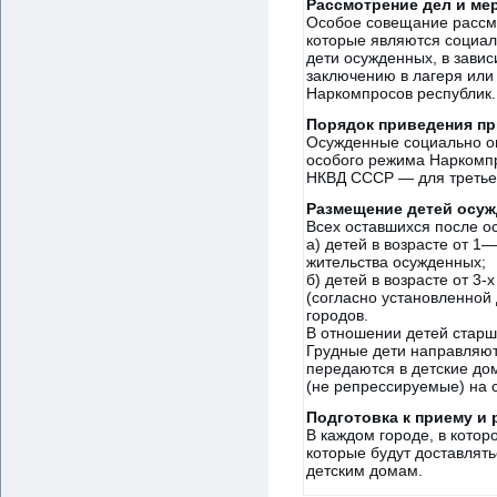
Рассмотрение дел и ме
Особое совещание рассма
которые являются социал
дети осужденных, в завис
заключению в лагеря или
Наркомпросов республик.
Порядок приведения пр
Осужденные социально оп
особого режима Наркомпр
НКВД СССР — для третье
Размещение детей осуж
Всех оставшихся после о
а) детей в возрасте от 1
жительства осужденных;
б) детей в возрасте от 3
(согласно установленной 
городов.
В отношении детей старш
Грудные дети направляют
передаются в детские дом
(не репрессируемые) на с
Подготовка к приему и
В каждом городе, в кото
которые будут доставлять
детским домам.