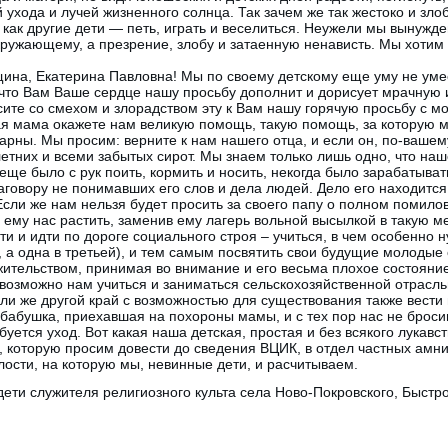
й ухода и лучей жизненного солнца. Так зачем же так жестоко и зл
 как другие дети — петь, играть и веселиться. Неужели мы вынужде
кружающему, а презрение, злобу и затаенную ненависть. Мы хотим 
ина, Екатерина Павловна! Мы по своему детскому еще уму не умее
 что Вам Ваше сердце нашу просьбу дополнит и дорисует мрачную 
сите со смехом и злорадством эту к Вам нашу горячую просьбу с м
жая мама окажете нам великую помощь, такую помощь, за которую 
арны. Мы просим: верните к нам нашего отца, и если он, по-вашем
летних и всеми забытых сирот. Мы знаем только лишь одно, что наш
 еще было с рук поить, кормить и носить, некогда было зарабатыва
 наговору не понимавших его слов и дела людей. Дело его находитс
ли же нам нельзя будет просить за своего папу о полном помилов
 ему нас растить, заменив ему лагерь вольной высылкой в такую ме
и и идти по дороге социального строя – учиться, в чем особенно 
е, а одна в третьей), и тем самым посвятить свои будущие молодые
ительством, принимая во внимание и его весьма плохое состояни
 возможно нам учиться и заниматься сельскохозяйственной отрасль
и же другой край с возможностью для существования также вести 
бабушка, приехавшая на похороны мамы, и с тех пор нас не броси
буется уход. Вот какая наша детская, простая и без всякого лукавс
, которую просим довести до сведения ВЦИК, в отдел частных амнис
ости, на которую мы, невинные дети, и расчитываем.
дети служителя религиозного культа села Ново-Покровского, Быстр