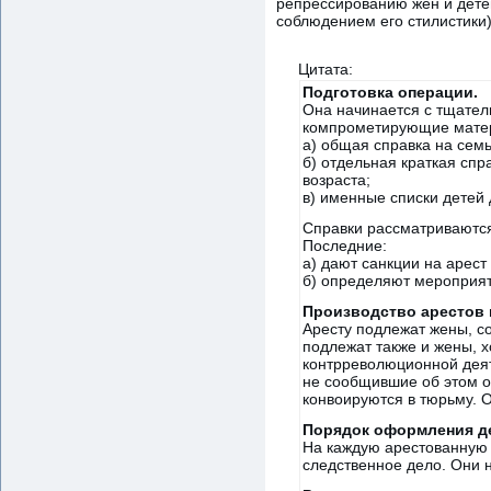
репрессированию жен и дете
соблюдением его стилистики)
Цитата:
Подготовка операции.
Она начинается с тщател
компрометирующие матер
а) общая справка на се
б) отдельная краткая спр
возраста;
в) именные списки детей 
Справки рассматриваются
Последние:
а) дают санкции на арест
б) определяют мероприят
Производство арестов 
Аресту подлежат жены, с
подлежат также и жены, х
контрреволюционной деят
не сообщившие об этом о
конвоируются в тюрьму. 
Порядок оформления д
На каждую арестованную 
следственное дело. Они