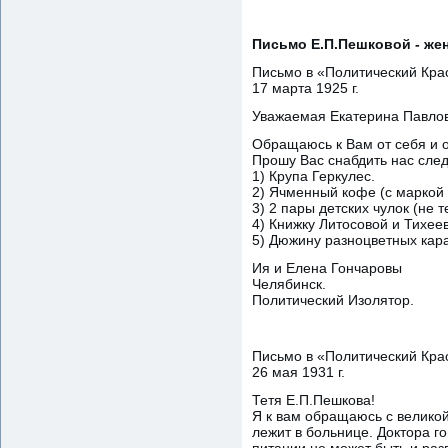
Письмо Е.П.Пешковой - жен
Письмо в «Политический Кра
17 марта 1925 г.
Уважаемая Екатерина Павло
Обращаюсь к Вам от себя и 
Прошу Вас снабдить нас сл
1) Крупа Геркулес.
2) Ячменный кофе (с маркой 
3) 2 пары детских чулок (не 
4) Книжку Литосовой и Тихее
5) Дюжину разноцветных кар
Ия и Елена Гончаровы
Челябинск.
Политический Изолятор.
Письмо в «Политический Кра
26 мая 1931 г.
Тетя Е.П.Пешкова!
Я к вам обращаюсь с великой
лежит в больнице. Доктора го
питании не может быть и раз