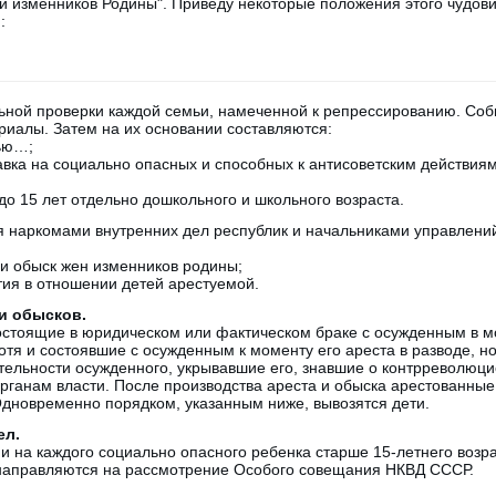
й изменников Родины". Приведу некоторые положения этого чудови
:
ьной проверки каждой семьи, намеченной к репрессированию. Со
иалы. Затем на их основании составляются:
мью…;
авка на социально опасных и способных к антисоветским действия
до 15 лет отдельно дошкольного и школьного возраста.
 наркомами внутренних дел республик и начальниками управлений
 и обыск жен изменников родины;
ия в отношении детей арестуемой.
и обысков.
остоящие в юридическом или фактическом браке с осужденным в мо
отя и состоявшие с осужденным к моменту его ареста в разводе, н
ельности осужденного, укрывавшие его, знавшие о контрреволюци
рганам власти. После производства ареста и обыска арестованны
Одновременно порядком, указанным ниже, вывозятся дети.
ел.
и на каждого социально опасного ребенка старше 15-летнего возра
 направляются на рассмотрение Особого совещания НКВД СССР.