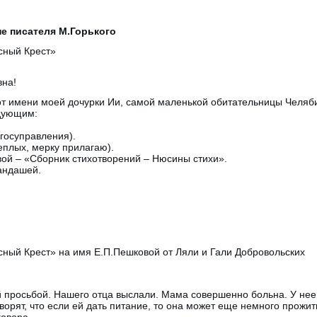
е писателя М.Горького
сный Крест»
вна!
от имени моей дочурки Ии, самой маленькой обитательницы Челяби
едующим:
госуправления).
теплых, мерку прилагаю).
вой – «Сборник стихотворений – Нюсины стихи».
андашей.
сный Крест» на имя Е.П.Пешковой от Ляли и Гали Добровольских
 просьбой. Нашего отца выслали. Мама совершенно больна. У нее 
ворят, что если ей дать питание, то она может еще немного прожить
говора.