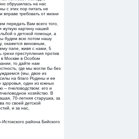
обно обрушилась на нас
ны с этих пор питать не
и вправе требовать от жизни
м передать Вам всего того,
и жуткую картину нашей
ольбой о детской помощи, а
мы будем всю потом нашу
у, окажется виновным,
ему папе, живя с нами, 5
ть грехи преступления против
я в Москве в Особом
ании, то дайте нам
стность, где мы могли бы без
нуждаемся (мы, двое из
 силы на благо Родины и ее
е здоровья, один из южных
ю – пчеловодством: его и
пчеловодное хозяйство. В
вшая, 70-летняя старушка, за
тва по своей детской
тий, и за нас,
о-Истокского района Бийского