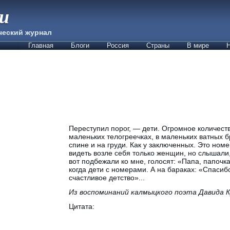
ии
ческий журнал
Главная
Блоги
Россия
Страны
В мире
Н
Переступил порог, — дети. Огромное количество
маленьких телогреечках, в маленьких ватных 
спине и на груди. Как у заключенных. Это ном
видеть возле себя только женщин, но слышали,
вот подбежали ко мне, голосят: «Папа, папоч
когда дети с номерами. А на бараках: «Спаси
счастливое детство»...
Из воспоминаний калмыцкого поэта Давида 
Цитата: