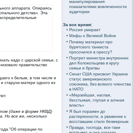
манипулирования
показателями вовлеченности
ьного аппарата. Опираясь
аудитории
опального детства». Эта
распределительные
За все время:
Россия умирает
Мифы о Великой Войне
Почему материал про
бурятского танкиста
просочился в прессу?
Портрет министра внутренних
ать надо с царской семьи, с
дел Колокольцева в кругу
анизовало правительство
семьи и братвы
Сенат США присвоит Украине
шего к белым, в том числе и
статус американского
 и старухи-матери одного из
союзника, без всякого членства
в НАТО
«Мерзейшая, наглая,
ет.
бесстыжая, глупая и алчная
власть»
Я был поражен до
том (даже в форме НКВД)
. Но все же, несколько
растерянности, а уважение к
восставшим стало безмерным
Правда, господа, все-таки
года "Об операции по
всплывет, и она гораздо