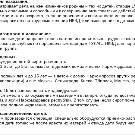
ры наказания
.
тривает дела на жен изменников родины и тех их детей, старше 15
ьно опасными и способными к совершению антисоветских действи
имости от их возраста, степени опасности и возможности исправле
 исправительно-трудовые колонии НКВД, или выдворению в детски
иговоров в исполнение.
асные дети направляются в лагеря, исправительно-трудовые кол
осов республик по персональным нарядам ГУЛАГа НКВД для перво
й группы.
денных.
суждения детей-сирот размещать:
—1,5 лет до 3-х полных лет в детских домах и яслях Наркомздравов 
-х полных лет и до 15 лет — в детских домах Наркомпросов других р
дислокации) и вне Москвы, Ленинграда, Киева, Тбилиси, Минска, 
е 15 лет вопрос решать индивидуально.
ся вместе с их осужденными матерями в лагеря, откуда по достиж
а и ясли Наркомздравов республик. В том случае, если сирот пож
вое полное иждивение, этому не препятствовать.
 распределению детей.
ром производится операция, специально оборудуются приемно-расп
ся дети тотчас же после ареста их матерей и откуда дети будут на