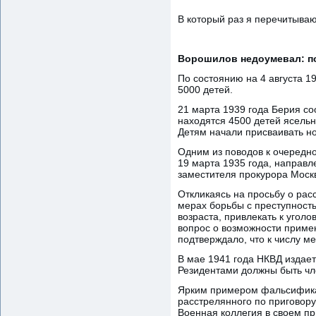
В который раз я перечитываю 
Ворошилов недоумевал: п
По состоянию на 4 августа 1
5000 детей.
21 марта 1939 года Берия со
находятся 4500 детей ясельн
Детям начали присваивать н
Одним из поводов к очередн
19 марта 1935 года, направл
заместителя прокурора Моск
Откликаясь на просьбу о рас
мерах борьбы с преступност
возраста, привлекать к уголо
вопрос о возможности приме
подтверждало, что к числу м
В мае 1941 года НКВД издает
Резидентами должны быть чле
Ярким примером фальсифика
расстрелянного по приговору
Военная коллегия в своем пр