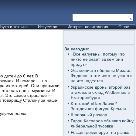
аука и техника
Искусство
История, политология
О нас
За сегодня:
«Все напуганы, потому что
никто не знает, за кем они
придут»
Экс-министр обороны Михаил
Федоров о том чего не успел и
 детей до 6 лет. В
брючках. И номера — на
на что надеется
ера их матерей. Они привыкли
Украинские дроны второй раз
 что есть папы, мужчины. И
атаковали склад Wildberries в
ка». Это самое страшное —
Екатеринбурге
бо товарищу Сталину за наше
Кто такой «Пал Лаич»?
Загадочная фигура Кремля
Кугультинова
.
Шапочный раздор
Гарри Каспаров объявил войну
либеральной тусовке
Россия доминирует на рынке