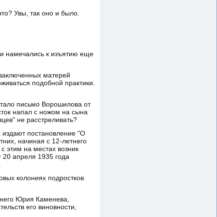
то? Увы, так оно и было.
 и намечались к изъятию еще
у заключенных матерей
рживаться подобной практики.
стало письмо Ворошилова от
сток напал с ножом на сына
цев" не расстреливать?
а издают постановление "О
них, начиная с 12-летнего
 с этим на местах возник
 20 апреля 1935 года
.
овых колониях подростков.
него Юрия Каменева,
тельств его виновности,