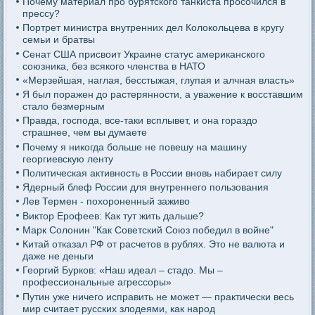
Почему материал про бурятского танкиста просочился в
прессу?
Портрет министра внутренних дел Колокольцева в кругу
семьи и братвы
Сенат США присвоит Украине статус американского
союзника, без всякого членства в НАТО
«Мерзейшая, наглая, бесстыжая, глупая и алчная власть»
Я был поражен до растерянности, а уважение к восставшим
стало безмерным
Правда, господа, все-таки всплывет, и она гораздо
страшнее, чем вы думаете
Почему я никогда больше не повешу на машину
георгиевскую ленту
Политическая активность в России вновь набирает силу
Ядерный блеф России для внутреннего пользования
Лев Термен - похороненный заживо
Виктор Ерофеев: Как тут жить дальше?
Марк Солонин "Как Советский Союз победил в войне"
Китай отказал РФ от расчетов в рублях. Это не валюта и
даже не деньги
Георгий Бурков: «Наш идеал – стадо. Мы –
профессиональные агрессоры»
Путин уже ничего исправить не может — практически весь
мир считает русских злодеями, как народ