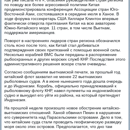
по поводу все более агрессивной политики Китая
продемонстрировала конференция Ассоциации стран Юго-
Восточной Азии, состоявшаяся в середине июля в Ханое. В
ходе форума госсекретарь США Хиллари Клинтон впервые
фактически отвергла притязания Китая на всю акваторию
Южно-Китайского моря. 11 стран, в том числе Вьетнам,
поддержали американцев.
Поворот в настроениях лидеров стран региона обозначился
столь ясно после того, как Китай стал добиваться
подтверждения своих притязаний с помощью военной силы.
Несколько кораблей ВМС были переданы в распоряжение
рыбоохранных и других морских служб КНР. Последствия этого
административного решения вскоре стали очевидны.
Согласно сообщениям вьетнамской печати, за прошлый год
китайский флот захватил не менее 22 вьетнамских
рыболовных судов. А в июне нынешнего года дошла очередь
и до Индонезии. Корабль, официально принадлежавший к
рыболовному флоту КНР, навел пулеметы на индонезийское
судно и вынудил его уйти из района, на который претендует
Индонезия.
На прошлой неделе произошло новое обострение китайско-
вьетнамских отношений. Ханой обвинил Пекин в нарушении
его суверенитета над Парасельскими островами. Дело в том,
что китайские суда стали проводить геофизическую разведку
моря около этих островов. Предполагается, что дно там