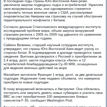
В последние годы страны Юго-Восточной Азии резко
увеличили закупки подводных лодок и истребителей. Укрепляя
свои вооруженные силы, они одновременно стремятся
установить тесные военные связи с США, рассматривая
покровительство Америки как страховку на случай обострения
территориального конфликта с Китаем.
Согласно данным Стокгольмского международного института
исследований проблем мира, объем закупок вооружений
странами региона с 2005 по 2009 год удвоился по сравнению
с предыдущими пятью годами.
Саймон Веземан, старший научный сотрудник института,
утверждает, что страны Юго-Восточной Азии видят угрозу со
стороны Китая. В подтверждение в докладе приводятся такие
сведения. Вьетнам договорился с Россией о приобретении за
2,4 млрд. долл. шести подлодок класса «Кило» и 12
истребителей-бомбардировщиков Су-30 МКК, оснащенных
для ведения военных действий на море.
Малайзия заплатила Франции 1 млрд. долл. за две дизельные
подлодки. Индонезия тоже недавно объявила, что намерена
приобрести новые подлодки.
В гонку вооружений включилась и Австралия. Она обязалась
построить или закупить девять новых субмарин и усилить свои
ВВС за счет приобретения 100 американских боевых
самолетов F-35, сообщает Washington Post.
Как уже писала «НГ», опасения руководителей стран региона