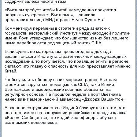
содержит залежи нефти и газа.
«Вьетнам требует, чтобы Китай немедленно прекратил
нарушать суверенитет Вьетнама», – заявила
представительница МИД страны Нгуен Фуонг Нга.
Комментируя перемены в стратегии ряда азиатских
государств, австралийский Институт международной политики
имени Лоуи утверждает, что большинство из них без лишнего
шума перебираются под защитный зонтик США.
Если судить по материалам прошлогоднего доклада
вашингтонского Института стратегических и международных
исследований, то получается, что правящие элиты в регионе
считают, что главную опасность для них представляет именно
Китай.
Чтобы усилить оборону своих морских границ, Вьетнам
стремится заручиться помощью как США, так и Индии.
Вьетнамские и американские военные общаются на
регулярной основе. На прошлой неделе в порт Вьетнама
нанес визит американский авианосец «Джордж Вашингтон».
А военное сотрудничество с Индией базируется на том, что
она тоже имеет на вооружении российские подлодки класса
«Кило». Сообщается, что индийские офицеры обучают
вьетнамских подводников.