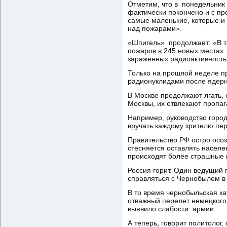
Отметим, что в понедельник
фактически покончено и с пр
самые маленькие, которые и 
над пожарами».
«Шпигель» продолжает: «В т
пожаров в 245 новых местах.
зараженных радиоактивность
Только на прошлой неделе пр
радионуклидами после ядерн
В Москве продолжают лгать, 
Москвы, их отвлекают пропа
Например, руководство горо
вручать каждому зрителю пер
Правительство РФ остро осоз
стесняется оставлять населен
происходят более страшные 
Россия горит. Один ведущий
справляться с Чернобылем в 
В то время чернобыльская ка
отважный перелет немецкого 
выявило слабости армии.
А теперь, говорит политолог,