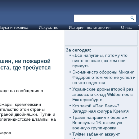
аука и техника
Искусство
История, политология
О нас
За сегодня:
«Все напуганы, потому что
ашин, ни пожарной
никто не знает, за кем они
придут»
ста, где требуется
Экс-министр обороны Михаил
Федоров о том чего не успел и
на что надеется
Украинские дроны второй раз
каде на сообщения о
атаковали склад Wildberries в
Екатеринбурге
пожары, кремлевский
Кто такой «Пал Лаич»?
ительство этой страны
Загадочная фигура Кремля
траной двойняшки, Путин и
Трамп направил к берегам
опагандистские штампы, на
Венесуэлы 16-тысячную
военную группировку
жаров.
Twitter забанил аккаунт