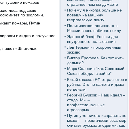
ется тушение пожаров
страшнее, чем вы думаете
Почему я никогда больше не
ские леса под свою
оскомитет по экологии.
повешу на машину
георгиевскую ленту
лыхают пожары, Путин
Политическая активность в
России вновь набирает силу
олировки имиджа и получение
Ядерный блеф России для
внутреннего пользования
Лев Термен - похороненный
, пишет «Шпигель».
заживо
Виктор Ерофеев: Как тут жить
дальше?
Марк Солонин "Как Советский
Союз победил в войне"
Китай отказал РФ от расчетов в
рублях. Это не валюта и даже
не деньги
Георгий Бурков: «Наш идеал –
стадо. Мы –
профессиональные
агрессоры»
Путин уже ничего исправить не
может — практически весь мир
считает русских злодеями, как