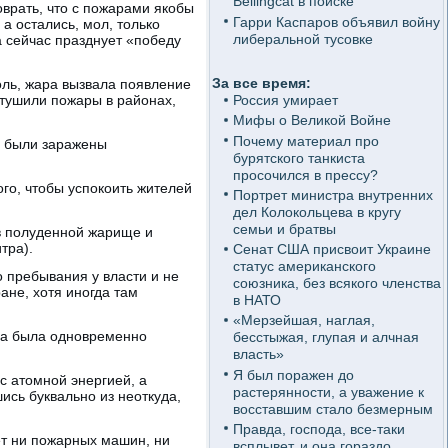
Bellingcat в поиске
врать, что с пожарами якобы
Гарри Каспаров объявил войну
а остались, мол, только
либеральной тусовке
а сейчас празднует «победу
За все время:
оль, жара вызвала появление
отушили пожары в районах,
Россия умирает
Мифы о Великой Войне
Почему материал про
е были заражены
бурятского танкиста
просочился в прессу?
го, чтобы успокоить жителей
Портрет министра внутренних
дел Колокольцева в кругу
семьи и братвы
в полуденной жарище и
тра).
Сенат США присвоит Украине
статус американского
 пребывания у власти и не
союзника, без всякого членства
ане, хотя иногда там
в НАТО
«Мерзейшая, наглая,
на была одновременно
бесстыжая, глупая и алчная
власть»
Я был поражен до
с атомной энергией, а
растерянности, а уважение к
ись буквально из неоткуда,
восставшим стало безмерным
Правда, господа, все-таки
еет ни пожарных машин, ни
всплывет, и она гораздо