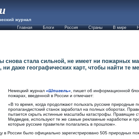
ии
ческий журнал
Главная
Блоги
Россия
Страны
В мире
Н
бы снова стала сильной, не имеет ни пожарных м
, ни даже географических карт, чтобы найти те ме
Немецкий журнал
«Шпигель»
, пишет об информационной бло
пожарах, введенной в России и отмечает:
«В то время, когда продолжают полыхать русские природные 
пропагандистский станок заработал на полных оборотах. Прав
пытается скрыть истинные масштабы катастрофы. Правящие с
Медведев, используют те же самые рекламные наработки и пр
которые русские правители полагались в прошлом».
цу в России было официально зарегистрировано 505 природных по