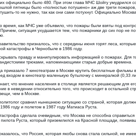
 их официально было 480. При этом глава МЧС Шойгу умудрился со
ошлой пятницы было «полностью потушено» аж две трети пожаров, 
тушить-то не нужно, так как они сами потухнут. Официально Москв
о время, как МЧС уже объявило, что пожары были взяты под контр
 Причем, ситуация ухудшается тем, что пожарники до сих пор не п
ю.
авительство призналось, что с середины июня горят леса, которы
ой катастрофы в Чернобыле в 1986 году.
скрывать правду и манипулировать информацией о пожарах. Для то
гандистскими трюками, напоминающими старые добрые времена.
да приказало 7 кинотеатрам в Москве крутить бесплатные фильмы 
ед входом в кинотеатр маленькую бутылочку с минералкой (0,33 ли
нает, что мнение населения в столице является решающим для его
ие в неведении относительно того, что происходит в остальной стр
вещи, чем в Москве.
 политолог сравнил нынешнюю ситуацию со страной, которая долж
1986 году и полетом в 1987 году Матиаса Руста.
тастрофа сделала очевидным, что Москва не способна справиться 
пилота Руста, который приземлился на Красной площади, появивш
 оказалось, что Россия, которая якобы снова стала сильной, не им