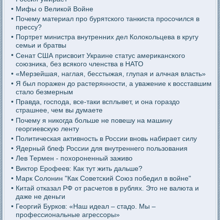
Мифы о Великой Войне
Почему материал про бурятского танкиста просочился в
прессу?
Портрет министра внутренних дел Колокольцева в кругу
семьи и братвы
Сенат США присвоит Украине статус американского
союзника, без всякого членства в НАТО
«Мерзейшая, наглая, бесстыжая, глупая и алчная власть»
Я был поражен до растерянности, а уважение к восставшим
стало безмерным
Правда, господа, все-таки всплывет, и она гораздо
страшнее, чем вы думаете
Почему я никогда больше не повешу на машину
георгиевскую ленту
Политическая активность в России вновь набирает силу
Ядерный блеф России для внутреннего пользования
Лев Термен - похороненный заживо
Виктор Ерофеев: Как тут жить дальше?
Марк Солонин "Как Советский Союз победил в войне"
Китай отказал РФ от расчетов в рублях. Это не валюта и
даже не деньги
Георгий Бурков: «Наш идеал – стадо. Мы –
профессиональные агрессоры»