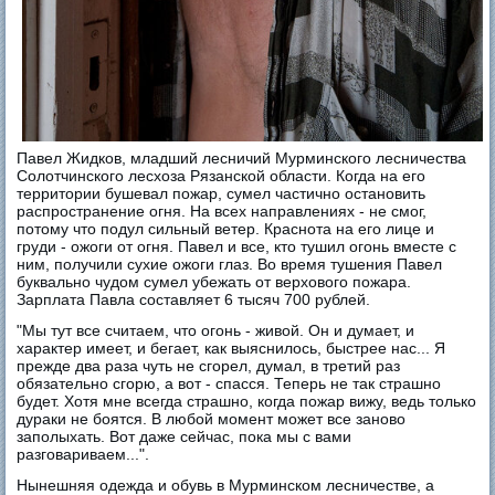
Павел Жидков, младший лесничий Мурминского лесничества
Солотчинского лесхоза Рязанской области. Когда на его
территории бушевал пожар, сумел частично остановить
распространение огня. На всех направлениях - не смог,
потому что подул сильный ветер. Краснота на его лице и
груди - ожоги от огня. Павел и все, кто тушил огонь вместе с
ним, получили сухие ожоги глаз. Во время тушения Павел
буквально чудом сумел убежать от верхового пожара.
Зарплата Павла составляет 6 тысяч 700 рублей.
"Мы тут все считаем, что огонь - живой. Он и думает, и
характер имеет, и бегает, как выяснилось, быстрее нас... Я
прежде два раза чуть не сгорел, думал, в третий раз
обязательно сгорю, а вот - спасся. Теперь не так страшно
будет. Хотя мне всегда страшно, когда пожар вижу, ведь только
дураки не боятся. В любой момент может все заново
заполыхать. Вот даже сейчас, пока мы с вами
разговариваем...".
Нынешняя одежда и обувь в Мурминском лесничестве, а