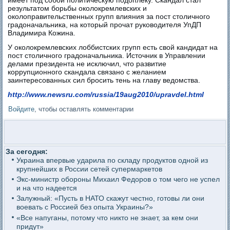
результатом борьбы околокремлевских и
околоправительственных групп влияния за пост столичного
градоначальника, на который прочат руководителя УпДП
Владимира Кожина.
У околокремлевских лоббистских групп есть свой кандидат на
пост столичного градоначальника. Источник в Управлении
делами президента не исключил, что развитие
коррупционного скандала связано с желанием
заинтересованных сил бросить тень на главу ведомства.
http://www.newsru.com/russia/19aug2010/upravdel.html
Войдите
, чтобы оставлять комментарии
За сегодня:
Украина впервые ударила по складу продуктов одной из
крупнейших в России сетей супермаркетов
Экс-министр обороны Михаил Федоров о том чего не успел
и на что надеется
Залужный: «Пусть в НАТО скажут честно, готовы ли они
воевать с Россией без опыта Украины?»
«Все напуганы, потому что никто не знает, за кем они
придут»