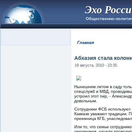
Эхо Росс
Общественно-полити
Главная
Вы здесь
Абхазия стала колон
19 августа, 2010 - 23:35
Нынешним летом в саду тольк
спецслужб и МВД, проводивши
устроил этот пир, - Алексан
довольным.
Сотрудники ФСБ используют 
Кавказе уважают традиции. По
преемница КГБ, унаследовал
Или то, что семьи сотрудни
чиновников, начали проводи