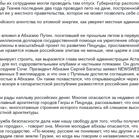
тобы их сотрудники могли проводить там отпуск. Губернатор распол
др Ткачев последние два года проводил лето на даче, построенно
л ее у местного правительства, которое не может позволить себе с
ийского агентства по атомной энергии, как уверяет местная админ
в вложил в Абхазию Путин, посетивший ее прошлым летом в перву
иллионов долларов государственной помощи на укрепление оборо
лионы в масштабный проект по развитию Пицунды, прославленной
ые нравятся новым российским элитам не меньше, чем царям и сов
анирует строить, как выразился глава местной администрации Аста
для яхт, оздоровительными клубами и частными пляжами. Он долж
седнем Сочи. Президент Абхазии Сергей Багапш заявил NEWSWEEK
енных 9 миллиардов, и что они с Путиным достигли соглашения, к
остью в Абхазии. Он также похвастался, что открывающийся через
о вскоре в сепаратистской республике разместятся российские раке
ли рады наплыву российских денег. Многие опасаются за недавно 
главный архитектор городов Гагры и Пицунда, рассказывает, что он
ина», многоэтажные строения которого показались ей слишком выс
стной архитектуры.
лужба безопасности дала нам нашу свободу для того, чтобы получи
ших городах», - говорит она. Многие молодые абхазы опасаются, чт
ое государство. «По-моему, русские не понимают, что мы другие и 
тдадим свою землю Грузии, но когда мы говорим о независимости, 