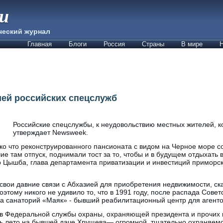
ии
ческий журнал
Главная
Блоги
Россия
Страны
В мире
Н
ией российских спецслужб
Российские спецслужбы, к неудовольствию местных жителей, 
утверждает Newsweek.
о что реконструированного пансионата с видом на Черное море с
е там отпуск, поднимали тост за то, чтобы и в будущем отдыхать в
др Цышба, глава департамента приватизации и инвестиций приморско
свои давние связи с Абхазией для приобретения недвижимости, ск
этому никого не удивило то, что в 1991 году, после распада Совет
а санаторий «Маяк» - бывший реабилитационный центр для агенто
ков Федеральной службы охраны, охраняющей президента и прочих
ть лето на бывшей даче Хрущева— огромной, тщательно охраняемо