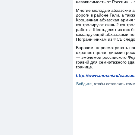
независимость от России», -
Многие молодые абхазские а
дороги в районе Гали, а такж
Крошечная абхазская армия т
контролируют лишь 2 контрол
работы. Шестьдесят из них б
командующий абхазскими пог
Пограничникам из ФСБ следов
Впрочем, пересматривать па
охраняет целая дивизия рос
— эмблемой российского Фед
гравий для семиэтажного зда
границе.
http://www.inosmi.ru/cauca
Войдите
, чтобы оставлять ком