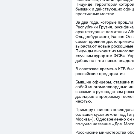
Пицунде, территория которой
бывших и действующих офице
престижных местах.
За два года, которые прошли
Республики Грузия, русифика
архитектурные памятники Абх
Ольденбургского; Башня Оль
самая древняя достопримечат
вырастают новые роскошные 
Пицунды выходит из многолет
«лучшим курортом ФСБ». Упр
добавляет, что новые владел
В советские времена КГБ был
российские предприятия.
Бывшие офицеры, ставшие пр
собой многомиллиардные инв
связями с руководством росс
долларов в программу геоло
нефтью.
Примеру шпионов последовал
большой кусок земли под Гаг
Москва»). Одновременно он с
получил название «Дом Моск
Российские министерства обо