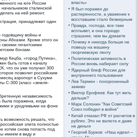
власть»
оженного на юге России
й начальником сталинской
Я был поражен до
делать на ней ремонт.
растерянности, а уважение к
восставшим стало безмерным
истрация, принадлежит один
Правда, господа, все-таки
всплывет, и она гораздо
ю годовщину войны и
страшнее, чем вы думаете
ны Абхазии. Кроме этого он
Почему я никогда больше не
 своими гигантскими
повешу на машину
етским бонзам.
георгиевскую ленту
мур Кецба, «город Путина»,
Политическая активность в
ен быть готов к началу
России вновь набирает силу
, что он уже получил 300
Ядерный блеф России для
оторое позволит российским
внутреннего пользования
 месяц аэропорт в Сухуми
Лев Термен - похороненный
ты С-300 (класс «земля-
заживо
Виктор Ерофеев: Как тут жить
обретенную независимость
дальше?
а была поражена, когда
Марк Солонин "Как Советский
окими и уродливыми на фоне
Союз победил в войне"
Китай отказал РФ от расчетов в
ть возможность решать, что
рублях. Это не валюта и даже
о российская элита полностью
не деньги
не хотим снова попасть под
Георгий Бурков: «Наш идеал –
мы имеем в виду и