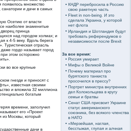
ии появилось множество
КНДР перебросила в Россию
 санатории и дачи в самых
свою ракетную часть
Fleet in non-being. И это
сделала Украина, у которой
ную Осетию от власти
нет флота
 все наиболее знаменитые
е дворец принца
Ирландия и Шотландия будут
щихся над городом холмах; и
требовать референдумов о
я к 4-5 веку. Вдоль берега
независимости после Brexit
. Туристическая отрасль
 даже гордо называет город
За все время:
 при этом осторожно
ить».
Россия умирает
Мифы о Великой Войне
ски во все крупные
Почему материал про
бурятского танкиста
ком гнезде и приносят с
просочился в прессу?
фть», известная своими
Портрет министра внутренних
льство и вложила 32 миллиона
дел Колокольцева в кругу
потенциально богатым
семьи и братвы
Сенат США присвоит Украине
теряя времени, заполучил
статус американского
 называют его «Проект
союзника, без всякого членства
и из Москвы, который
в НАТО
«Мерзейшая, наглая,
бесстыжая, глупая и алчная
осударственные дачи в