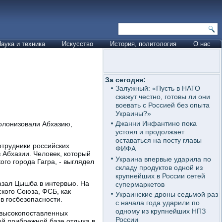
аука и техника
Искусство
История, политология
О нас
За сегодня:
Залужный: «Пусть в НАТО
скажут честно, готовы ли они
воевать с Россией без опыта
Украины?»
Джанни Инфантино пока
колонизовали Абхазию,
устоял и продолжает
оставаться на посту главы
отрудники российских
ФИФА
 Абхазии. Человек, который
Украина впервые ударила по
го города Гагра, - выглядел
складу продуктов одной из
крупнейших в России сетей
азал Цышба в интервью. На
супермаркетов
ского Союза, ФСБ, как
Украинские дроны седьмой раз
в госбезопасности.
с начала года ударили по
одному из крупнейших НПЗ
 высокопоставленных
России
й прибрежной базе отдыха в