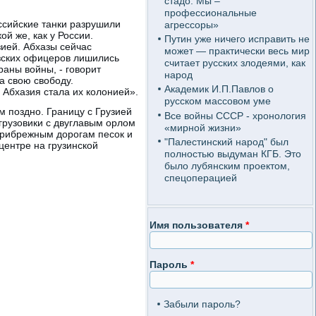
стадо. Мы –
профессиональные
ссийские танки разрушили
агрессоры»
й же, как у России.
Путин уже ничего исправить не
зией. Абхазы сейчас
может — практически весь мир
азских офицеров лишились
считает русских злодеями, как
аны войны, - говорит
народ
а свою свободу.
Академик И.П.Павлов о
 Абхазия стала их колонией».
русском массовом уме
 поздно. Границу с Грузией
Все войны СССР - хронология
грузовики с двуглавым орлом
«мирной жизни»
прибрежным дорогам песок и
"Палестинский народ" был
центре на грузинской
полностью выдуман КГБ. Это
было лубянским проектом,
спецоперацией
Имя пользователя
*
Пароль
*
Забыли пароль?