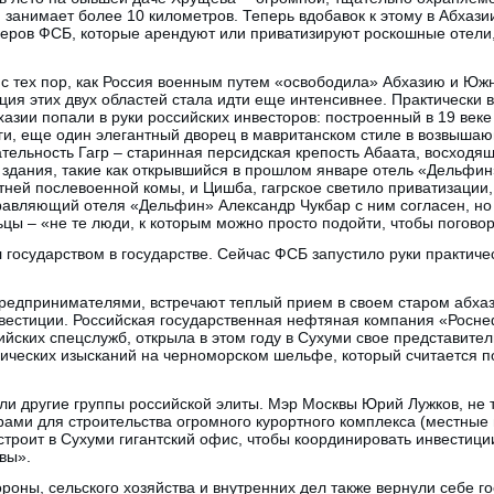
 занимает более 10 километров. Теперь вдобавок к этому в Абхаз
ров ФСБ, которые арендуют или приватизируют роскошные отели,
 с тех пор, как Россия военным путем «освободила» Абхазию и Юж
ция этих двух областей стала идти еще интенсивнее. Практически
азии попали в руки российских инвесторов: построенный в 19 век
ги, еще один элегантный дворец в мавританском стиле в возвышаю
ельность Гагр – старинная персидская крепость Абаата, восходяща
здания, такие как открывшийся в прошлом январе отель «Дельфин»
ней послевоенной комы, и Цишба, гагрское светило приватизации,
авляющий отеля «Дельфин» Александр Чукбар с ним согласен, но
ьцы – «не те люди, к которым можно просто подойти, чтобы поговор
 государством в государстве. Сейчас ФСБ запустило руки практиче
едпринимателями, встречают теплый прием в своем старом абхазс
естиции. Российская государственная нефтяная компания «Росне
ийских спецслужб, открыла в этом году в Сухуми свое представите
гических изысканий на черноморском шельфе, который считается 
и другие группы российской элиты. Мэр Москвы Юрий Лужков, не 
рами для строительства огромного курортного комплекса (местные
троит в Сухуми гигантский офис, чтобы координировать инвестици
вы».
роны, сельского хозяйства и внутренних дел также вернули себе г