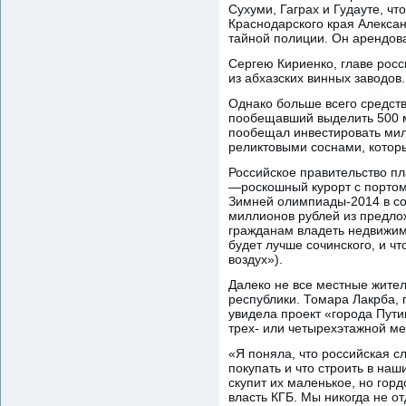
Сухуми, Гаграх и Гудауте, ч
Краснодарского края Алексан
тайной полиции. Он арендова
Сергею Кириенко, главе росс
из абхазских винных заводов.
Однако больше всего средст
пообещавший выделить 500 м
пообещал инвестировать мил
реликтовыми соснами, котор
Российское правительство пл
—роскошный курорт с портом 
Зимней олимпиады-2014 в со
миллионов рублей из предлож
гражданам владеть недвижим
будет лучше сочинского, и чт
воздух»).
Далеко не все местные жите
республики. Томара Лакрба, 
увидела проект «города Пут
трех- или четырехэтажной ме
«Я поняла, что российская с
покупать и что строить в на
скупит их маленькое, но горд
власть КГБ. Мы никогда не о