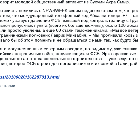
 говорит молодой общественный активист из Сухуми Ахра Смыр.
ктивисты делились c NEWSWEEK своим недовольством тем, что ро
е тем, что международный телефонный код Абхазии теперь +7 – тако
оже чувствует давление ФСБ, взявшей под контроль границу с Гру
ьно-пропускных пункта (всего их больше дюжины), около 120 абх
ыли просто уволены, а еще 60 стали таможенниками. «Мы все ветер
раничниками полковник Лаврик Миквабия. – Мы проливали кровь з
ало бы об этом помнить и не обращаться с нами так, как будто бы
кт с могущественным северным соседом, по-видимому, уже слишком
сийских пограничных войск, подчиняющихся ФСБ. Ярко-оранжевые 
ерального агентства специального строительства — уже везут по 
ния, которое ФСБ строит для пограничников и их семей в Гали, рай
sus/20100820/162287913.html
ментарии