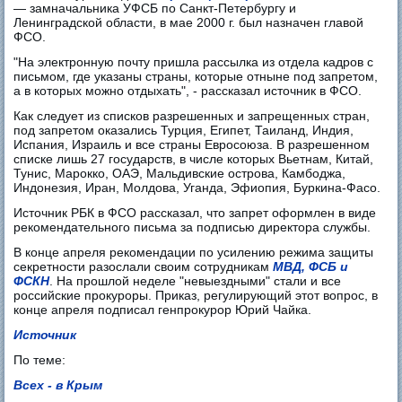
— замначальника УФСБ по Санкт-Петербургу и
Ленинградской области, в мае 2000 г. был назначен главой
ФСО.
"На электронную почту пришла рассылка из отдела кадров с
письмом, где указаны страны, которые отныне под запретом,
а в которых можно отдыхать", - рассказал источник в ФСО.
Как следует из списков разрешенных и запрещенных стран,
под запретом оказались Турция, Египет, Таиланд, Индия,
Испания, Израиль и все страны Евросоюза. В разрешенном
списке лишь 27 государств, в числе которых Вьетнам, Китай,
Тунис, Марокко, ОАЭ, Мальдивские острова, Камбоджа,
Индонезия, Иран, Молдова, Уганда, Эфиопия, Буркина-Фасо.
Источник РБК в ФСО рассказал, что запрет оформлен в виде
рекомендательного письма за подписью директора службы.
В конце апреля рекомендации по усилению режима защиты
секретности разослали своим сотрудникам
МВД, ФСБ и
ФСКН
. На прошлой неделе "невыездными" стали и все
российские прокуроры. Приказ, регулирующий этот вопрос, в
конце апреля подписал генпрокурор Юрий Чайка.
Источник
По теме:
Всех - в Крым