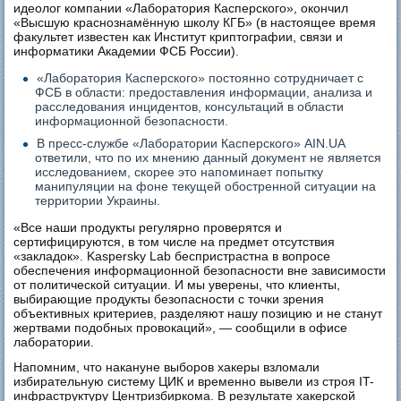
идеолог компании «Лаборатория Касперского», окончил
«Высшую краснознамённую школу КГБ» (в настоящее время
факультет известен как Институт криптографии, связи и
информатики Академии ФСБ России).
«Лаборатория Касперского» постоянно сотрудничает с
ФСБ в области: предоставления информации, анализа и
расследования инцидентов, консультаций в области
информационной безопасности.
В пресс-службе «Лаборатории Касперского» AIN.UA
ответили, что по их мнению данный документ не является
исследованием, скорее это напоминает попытку
манипуляции на фоне текущей обостренной ситуации на
территории Украины.
«Все наши продукты регулярно проверятся и
сертифицируются, в том числе на предмет отсутствия
«закладок». Kaspersky Lab беспристрастна в вопросе
обеспечения информационной безопасности вне зависимости
от политической ситуации. И мы уверены, что клиенты,
выбирающие продукты безопасности с точки зрения
объективных критериев, разделяют нашу позицию и не станут
жертвами подобных провокаций», — сообщили в офисе
лаборатории.
Напомним, что накануне выборов хакеры взломали
избирательную систему ЦИК и временно вывели из строя IT-
инфраструктуру Центризбиркома. В результате хакерской