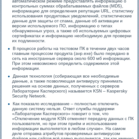
автоматическом режиме предоставлять информацию о
контрольных суммах обрабатываемых файлов (MD5),
информацию для определения репутации URL, статистику
использования продуктовых уведомлений, статистические
данные для защиты от спама, данные об активации и
версии используемого ПО, информацию о типах
обнаруженных угроз, а также об используемых цифровых
сертификатах и информацию необходимую для проверки
их подлинности.
В процессе работы на тестовом ПК в течении двух часов
главным процессом продукта (avp.exe) было передано в
сеть на иностранные сервера около 600 мб информации.
При этом невозможно определить содержимое этой
информации.
Данная технология (собирающая все необходимые
данные, а также позволяющая антивирусу принимать
решения на основе данных, полученных с серверов
Лаборатории Касперского) называется KSN – Kaspersky
Security Network.
Как показало исследование – полностью отключить
данную систему нельзя. Ответ службы поддержки
«Лаборатории Касперского» говорит о том, что
«Отключение модуля KSN отменяет передачу данных с ПК
пользователя, но при этом приём и использование
информации выполняется в любом случае». На самом
деле отправка атрибутов проверяемых антивирусом
файлов или сайтов всё равно выполняется, так как именно