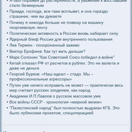
Я был поражен до растерянности, а уважение к восставшим
стало безмерным
Правда, господа, все-таки всплывет, и она гораздо
страшнее, чем вы думаете
Почему я никогда больше не повешу на машину
георгиевскую ленту
Политическая активность в России вновь набирает силу
Ядерный блеф России для внутреннего пользования
Лев Термен - похороненный заживо
Виктор Ерофеев: Как тут жить дальше?
Марк Солонин "Как Советский Союз победил в войне"
Китай отказал РФ от расчетов в рублях. Это не валюта и
даже не деньги
Георгий Бурков: «Наш идеал – стадо. Мы –
профессиональные агрессоры»
Путин уже ничего исправить не может — практически весь
мир считает русских злодеями, как народ
Академик И.П.Павлов о русском массовом уме
Все войны СССР - хронология «мирной жизни»
"Палестинский народ" был полностью выдуман КГБ. Это
было лубянским проектом, спецоперацией