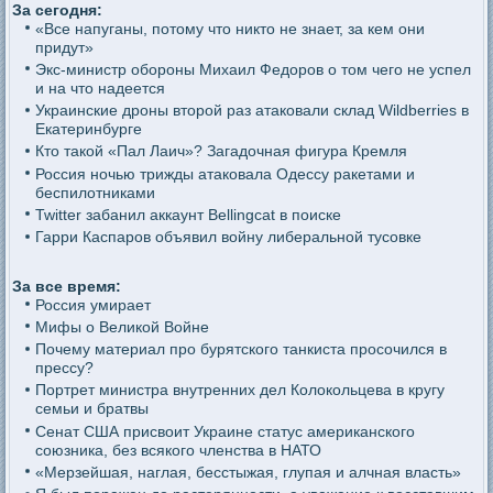
За сегодня:
«Все напуганы, потому что никто не знает, за кем они
придут»
Экс-министр обороны Михаил Федоров о том чего не успел
и на что надеется
Украинские дроны второй раз атаковали склад Wildberries в
Екатеринбурге
Кто такой «Пал Лаич»? Загадочная фигура Кремля
Россия ночью трижды атаковала Одессу ракетами и
беспилотниками
Twitter забанил аккаунт Bellingcat в поиске
Гарри Каспаров объявил войну либеральной тусовке
За все время:
Россия умирает
Мифы о Великой Войне
Почему материал про бурятского танкиста просочился в
прессу?
Портрет министра внутренних дел Колокольцева в кругу
семьи и братвы
Сенат США присвоит Украине статус американского
союзника, без всякого членства в НАТО
«Мерзейшая, наглая, бесстыжая, глупая и алчная власть»