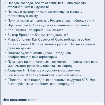
Правда, господа, все-таки всплывет, и она гораздо
страшнее, чем вы думаете
Почему я никогда больше не повешу на машину
георгиевскую ленту
Политическая активность в России вновь набирает силу
Ядерный блеф России для внутреннего пользования
Лев Термен - похороненный заживо
Виктор Ерофеев: Как тут жить дальше?
Марк Солонин "Как Советский Союз победил в войне"
Китай отказал РФ от расчетов в рублях. Это не валюта и
даже не деньги
Георгий Бурков: «Наш идеал – стадо. Мы –
профессиональные агрессоры»
Путин уже ничего исправить не может — практически весь
мир считает русских злодеями, как народ
Академик И.П.Павлов о русском массовом уме
Все войны СССР - хронология «мирной жизни»
"Палестинский народ" был полностью выдуман КГБ. Это
было лубянским проектом, спецоперацией
Имя пользователя
*