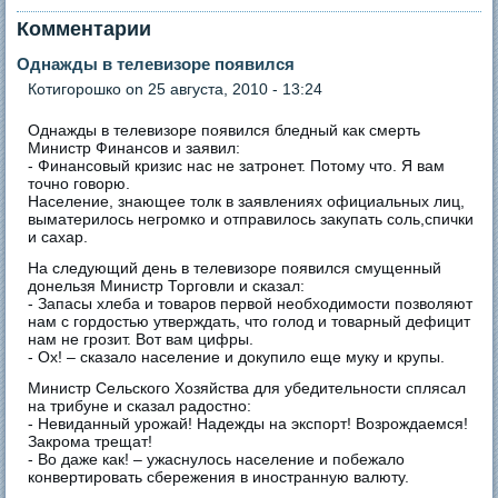
Комментарии
Однажды в телевизоре появился
Котигорошко
on 25 августа, 2010 - 13:24
Однажды в телевизоре появился бледный как смерть
Министр Финансов и заявил:
- Финансовый кризис нас не затронет. Потому что. Я вам
точно говорю.
Население, знающее толк в заявлениях официальных лиц,
выматерилось негромко и отправилось закупать соль,спички
и сахар.
На следующий день в телевизоре появился смущенный
донельзя Министр Торговли и сказал:
- Запасы хлеба и товаров первой необходимости позволяют
нам с гордостью утверждать, что голод и товарный дефицит
нам не грозит. Вот вам цифры.
- Ох! – сказало население и докупило еще муку и крупы.
Министр Сельского Хозяйства для убедительности сплясал
на трибуне и сказал радостно:
- Невиданный урожай! Надежды на экспорт! Возрождаемся!
Закрома трещат!
- Во даже как! – ужаснулось население и побежало
конвертировать сбережения в иностранную валюту.