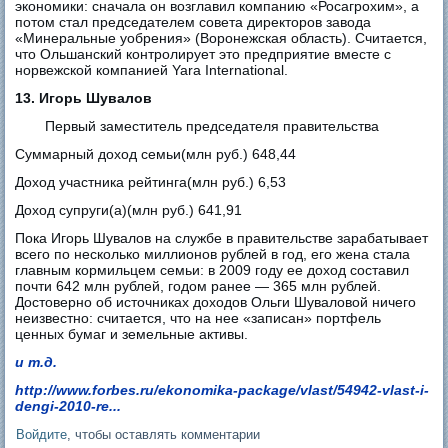
экономики: сначала он возглавил компанию «Росагрохим», а
потом стал председателем совета директоров завода
«Минеральные уобрения» (Воронежская область). Считается,
что Ольшанский контролирует это предприятие вместе с
норвежской компанией Yara International.
13. Игорь Шувалов
Первый заместитель председателя правительства
Суммарный доход семьи(млн руб.) 648,44
Доход участника рейтинга(млн руб.) 6,53
Доход супруги(а)(млн руб.) 641,91
Пока Игорь Шувалов на службе в правительстве зарабатывает
всего по несколько миллионов рублей в год, его жена стала
главным кормильцем семьи: в 2009 году ее доход составил
почти 642 млн рублей, годом ранее — 365 млн рублей.
Достоверно об источниках доходов Ольги Шуваловой ничего
неизвестно: считается, что на нее «записан» портфель
ценных бумаг и земельные активы.
и т.д.
http://www.forbes.ru/ekonomika-package/vlast/54942-vlast-i-
dengi-2010-re...
Войдите
, чтобы оставлять комментарии