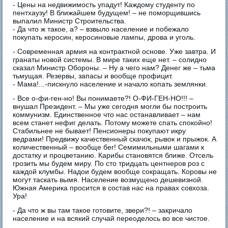
- Цены на недвижимость упадут! Каждому студенту по
пентхаузу! В ближайшем будущем! – не поморщившись
выпалил Министр Строительства.
- Да что ж такое, а? – взвыло население и побежало
покупать керосин, керосиновые лампы, дрова и уголь.
- Современная армия на контрактной основе. Уже завтра. И
гранаты новой системы. В мире таких еще нет. – солидно
сказал Министр Обороны. – Ну а чего нам? Денег же – тьма
тьмущая. Резервы, запасы и вообще профицит.
- Мама!...-пискнуло население и начало копать землянки.
- Все о-фи-ген-но! Вы понимаете?! О-ФИ-ГЕН-НО!!! –
внушал Президент. – Мы уже сегодня могли бы построить
коммунизм. Единственное что нас останавливает – нам
всем станет нефиг делать. Потому можете спать спокойно!
Стабильнее не бывает! Пенсионеры покупают икру
ведрами! Предвижу качественный скачок, рывок и прыжок. А
количественный – вообще бег! Семимильными шагами к
достатку и процветанию. Карибы становятся ближе. Отсель
грозить мы будем миру. По сто тридцать центнеров роз с
каждой клумбы. Надои будем вообще сокращать. Коровы не
могут таскать вымя. Население возмущено дешевизной.
Южная Америка просится в состав нас на правах совхоза.
Ура!
- Да что ж вы там такое готовите, звери?! – закричало
население и на всякий случай переоделось во все чистое.