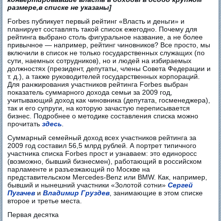
размере,в списке не указаны]
Forbes публикует первый рейтинг «Власть и деньги» и
планирует составлять такой список ежегодно. Почему для
рейтинга выбрано столь фигуральное название, а не более
привычное — например, рейтинг чиновников? Все просто, мы
включили в список не только государственных служащих (по
сути, наемных сотрудников), но и людей на избираемых
должностях (президент, депутаты, члены Совета Федерации и
т. д.), а также руководителей государственных корпораций.
Для ранжирования участников рейтинга Forbes выбран
показатель суммарного дохода семьи за 2009 год,
учитывающий доход как чиновника (депутата, госменеджера),
так и его супруги, на которую зачастую переписывается
бизнес. Подробнее о методике составления списка можно
прочитать
здесь
.
Суммарный семейный доход всех участников рейтинга за
2009 год составил 56,5 млрд рублей. А портрет типичного
участника списка Forbes прост и узнаваем: это единоросс
(возможно, бывший бизнесмен), работающий в российском
парламенте и разъезжающий по Москве на
представительском Mercedes-Benz или BMW. Как, например,
бывший и нынешний участники «Золотой сотни»
Сергей
Пугачев
и
Владимир Груздев
, занимающие в этом списке
второе и третье места.
Первая десятка