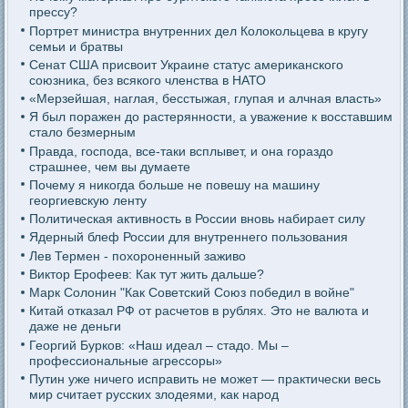
прессу?
Портрет министра внутренних дел Колокольцева в кругу
семьи и братвы
Сенат США присвоит Украине статус американского
союзника, без всякого членства в НАТО
«Мерзейшая, наглая, бесстыжая, глупая и алчная власть»
Я был поражен до растерянности, а уважение к восставшим
стало безмерным
Правда, господа, все-таки всплывет, и она гораздо
страшнее, чем вы думаете
Почему я никогда больше не повешу на машину
георгиевскую ленту
Политическая активность в России вновь набирает силу
Ядерный блеф России для внутреннего пользования
Лев Термен - похороненный заживо
Виктор Ерофеев: Как тут жить дальше?
Марк Солонин "Как Советский Союз победил в войне"
Китай отказал РФ от расчетов в рублях. Это не валюта и
даже не деньги
Георгий Бурков: «Наш идеал – стадо. Мы –
профессиональные агрессоры»
Путин уже ничего исправить не может — практически весь
мир считает русских злодеями, как народ