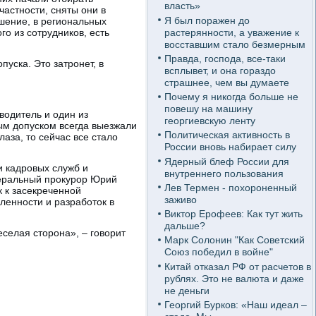
власть»
частности, сняты они в
Я был поражен до
шение, в региональных
растерянности, а уважение к
о из сотрудников, есть
восставшим стало безмерным
Правда, господа, все-таки
пуска. Это затронет, в
всплывет, и она гораздо
страшнее, чем вы думаете
Почему я никогда больше не
повешу на машину
водитель и один из
георгиевскую ленту
ым допуском всегда выезжали
Политическая активность в
аза, то сейчас все стало
России вновь набирает силу
Ядерный блеф России для
и кадровых служб и
внутреннего пользования
неральный прокурор Юрий
Лев Термен - похороненный
к к засекреченной
заживо
ленности и разработок в
Виктор Ерофеев: Как тут жить
дальше?
еселая сторона», – говорит
Марк Солонин "Как Советский
Союз победил в войне"
Китай отказал РФ от расчетов в
рублях. Это не валюта и даже
не деньги
Георгий Бурков: «Наш идеал –