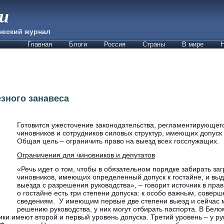
ии
ческий журнал
Главная
Блоги
Россия
Страны
В мире
Н
зного занавеса
Готовится ужесточение законодательства, регламентирующего
чиновников и сотрудников силовых структур, имеющих допуск
Общая цель – ограничить право на выезд всех госслужащих.
Ограничения для чиновников и депутатов
«Речь идет о том, чтобы в обязательном порядке забирать за
чиновников, имеющих определенный допуск к гостайне, и выд
выезда с разрешения руководства», – говорит источник в прав
о гостайне есть три степени допуска: к особо важным, совер
сведениям. У имеющим первые две степени выезд и сейчас 
решению руководства, у них могут отбирать паспорта. В Бел
ики имеют второй и первый уровень допуска. Третий уровень – у р