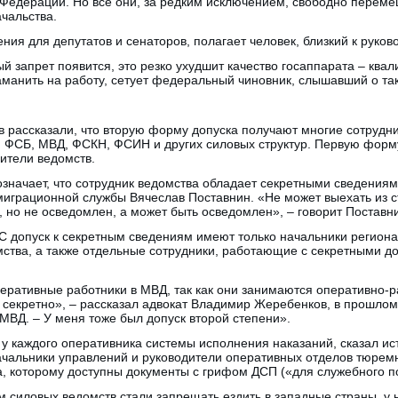
 Федерации. Но все они, за редким исключением, свободно переме
чальства.
ния для депутатов и сенаторов, полагает человек, близкий к руков
 запрет появится, это резко ухудшит качество госаппарата – кв
аманить на работу, сетует федеральный чиновник, слышавший о та
 рассказали, что вторую форму допуска получают многие сотрудни
и ФСБ, МВД, ФСКН, ФСИН и других силовых структур. Первую форм
ители ведомств.
значает, что сотрудник ведомства обладает секретными сведениям
играционной службы Вячеслав Поставнин. «Не может выехать из с
 но не осведомлен, а может быть осведомлен», – говорит Поставн
С допуск к секретным сведениям имеют только начальники регион
мства, а также отдельные сотрудники, работающие с секретными д
еративные работники в МВД, так как они занимаются оперативно-
екретно», – рассказал адвокат Владимир Жеребенков, в прошлом
МВД. – У меня тоже был допуск второй степени».
у каждого оперативника системы исполнения наказаний, сказал и
чальники управлений и руководители оперативных отделов тюремн
а, которому доступны документы с грифом ДСП («для служебного п
 силовых ведомств стали запрещать ездить в западные страны, у 