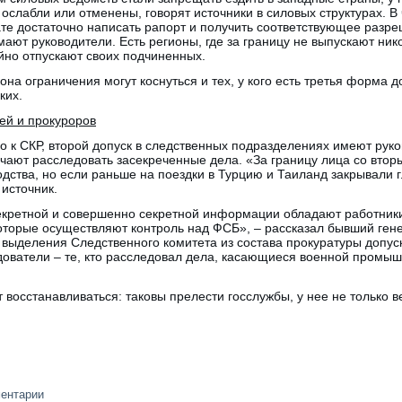
ослабли или отменены, говорят источники в силовых структурах. В 
те достаточно написать рапорт и получить соответствующее разре
ют руководители. Есть регионы, где за границу не выпускают никог
йно отпускают своих подчиненных.
она ограничения могут коснуться и тех, у кого есть третья форма до
ких.
ей и прокуроров
го к СКР, второй допуск в следственных подразделениях имеют руко
чают расследовать засекреченные дела. «За границу лица со втор
дства, но если раньше на поездки в Турцию и Таиланд закрывали гл
 источник.
секретной и совершенно секретной информации обладают работник
оторые осуществляют контроль над ФСБ», – рассказал бывший ге
о выделения Следственного комитета из состава прокуратуры допус
ователи – те, кто расследовал дела, касающиеся военной промыш
 восстанавливаться: таковы прелести госслужбы, у нее не только в
ментарии