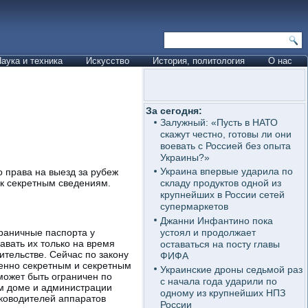
аука и техника
Искусство
История, политология
О нас
За сегодня:
Залужный: «Пусть в НАТО
скажут честно, готовы ли они
воевать с Россией без опыта
Украины?»
Украина впервые ударила по
 права на выезд за рубеж
 к секретным сведениям.
складу продуктов одной из
крупнейших в России сетей
супермаркетов
Джанни Инфантино пока
устоял и продолжает
граничные паспорта у
авать их только на время
оставаться на посту главы
ительстве. Сейчас по закону
ФИФА
шенно секретным и секретным
Украинские дроны седьмой раз
может быть ограничен по
с начала года ударили по
ом доме и администрации
одному из крупнейших НПЗ
уководителей аппаратов
России