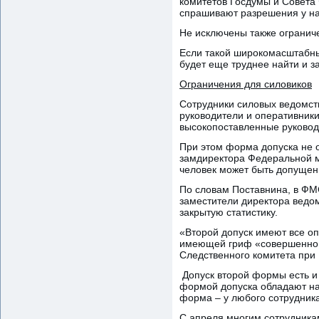
комитетов Госдумы и Совета
спрашивают разрешения у на
Не исключены также ограниче
Если такой широкомасштабный
будет еще труднее найти и з
Ограничения для силовиков
Сотрудники силовых ведомств
руководители и оперативник
высокопоставленные руковод
При этом форма допуска не о
замдиректора Федеральной м
человек может быть допущен,
По словам Поставнина, в ФМ
заместители директора ведо
закрытую статистику.
«Второй допуск имеют все оп
имеющей гриф «совершенно с
Следственного комитета при 
Допуск второй формы есть и 
формой допуска обладают на
форма – у любого сотрудник
С апреля многим сотрудникам