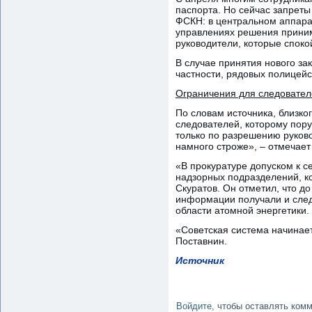
паспорта. Но сейчас запреты 
ФСКН: в центральном аппара
управлениях решения принима
руководители, которые споко
В случае принятия нового зак
частности, рядовых полицейс
Ограничения для следовател
По словам источника, близко
следователей, которому пору
только по разрешению руково
намного строже», – отмечает
«В прокуратуре допуском к 
надзорных подразделений, к
Скуратов. Он отметил, что д
информации получали и след
области атомной энергетики.
«Советская система начинает
Поставнин.
Источник
Войдите
, чтобы оставлять ком