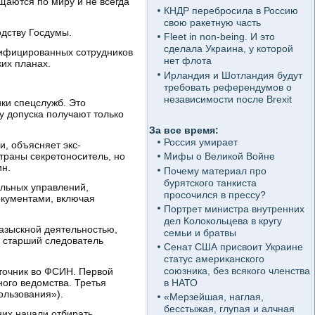
щаются по миру и не всегда
КНДР перебросила в Россию
свою ракетную часть
одству Госдумы.
Fleet in non-being. И это
сделала Украина, у которой
алифицированных сотрудников
нет флота
ких планах.
Ирландия и Шотландия будут
требовать референдумов о
независимости после Brexit
ки спецслужб. Это
у допуска получают только
За все время:
Россия умирает
и, объясняет экс-
траны секретоноситель, но
Мифы о Великой Войне
ин.
Почему материал про
бурятского танкиста
альных управлений,
просочился в прессу?
окументами, включая
Портрет министра внутренних
дел Колокольцева в кругу
разыскной деятельностью,
семьи и братвы
 старший следователь
Сенат США присвоит Украине
статус американского
союзника, без всякого членства
сточник во ФСИН. Первой
ого ведомства. Третья
в НАТО
ользования»).
«Мерзейшая, наглая,
бесстыжая, глупая и алчная
них начали отбирать