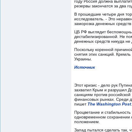
году Россия должна выплатит
резервы закончатся за два го
В прошедшие четыре дня торг
исследователь. - Это нераве
заморозка денежных средств 
ЦБ РФ выглядит беспомощным,
дестабилизированной. Не по
денежных средств никуда не 
Поскольку коренной причино
снятия этих санкций. Кремль
Украины.
Источник
Этот кризис - дело рук Путин
захватил Крым и разрушил Д
санкциям против российской
финансовых рынках. Среди др
пишет
The Washington Post
Процветание и стабильность
одновременном сохранении со
положением.
Запад пытался сделать так, 