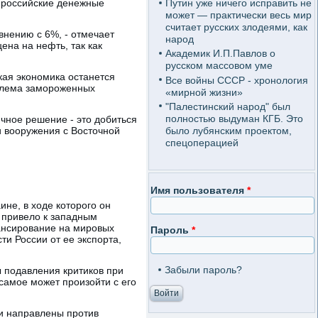
о российские денежные
Путин уже ничего исправить не
может — практически весь мир
считает русских злодеями, как
внению с 6%, - отмечает
народ
ена на нефть, так как
Академик И.П.Павлов о
русском массовом уме
кая экономика останется
Все войны СССР - хронология
облема замороженных
«мирной жизни»
"Палестинский народ" был
полностью выдуман КГБ. Это
чное решение - это добиться
было лубянским проектом,
и вооружения с Восточной
спецоперацией
Имя пользователя
*
ине, в ходе которого он
 привело к западным
ансирование на мировых
Пароль
*
ти России от ее экспорта,
Забыли пароль?
 подавления критиков при
самое может произойти с его
ли направлены против