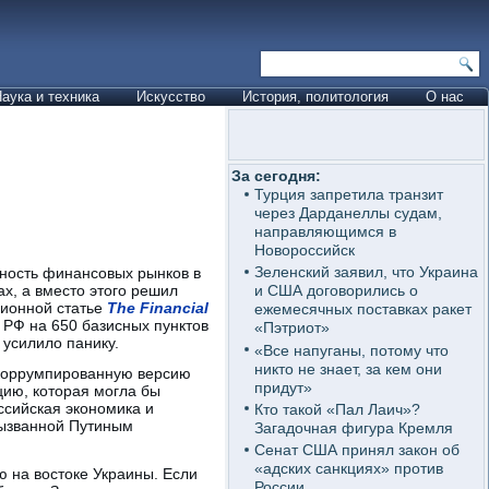
аука и техника
Искусство
История, политология
О нас
За сегодня:
Турция запретила транзит
через Дарданеллы судам,
направляющимся в
Новороссийск
Зеленский заявил, что Украина
ность финансовых рынков в
ах, а вместо этого решил
и США договорились о
ционной статье
The Financial
ежемесячных поставках ракет
 РФ на 650 базисных пунктов
«Пэтриот»
 усилило панику.
«Все напуганы, потому что
никто не знает, за кем они
 коррумпированную версию
придут»
цию, которая могла бы
ссийская экономика и
Кто такой «Пал Лаич»?
вызванной Путиным
Загадочная фигура Кремля
Сенат США принял закон об
«адских санкциях» против
ю на востоке Украины. Если
России