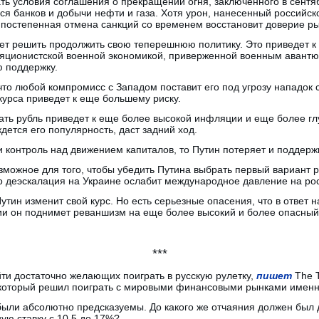
ь условия соглашения о прекращении огня, заключенного в сентяб
я банков и добычи нефти и газа. Хотя урон, нанесенный российск
 постепенная отмена санкций со временем восстановит доверие ры
ет решить продолжить свою теперешнюю политику. Это приведет к т
ляционистской военной экономикой, приверженной военным авантю
 поддержку.
 что любой компромисс с Западом поставит его под угрозу нападок
урса приведет к еще большему риску.
ать рубль приведет к еще более высокой инфляции и еще более г
дется его популярность, даст задний ход.
и контроль над движением капиталов, то Путин потеряет и поддерж
зможное для того, чтобы убедить Путина выбрать первый вариант 
о деэскалация на Украине ослабит международное давление на ро
Путин изменит свой курс. Но есть серьезные опасения, что в ответ
сии он поднимет реваншизм на еще более высокий и более опасный
***
ти достаточно желающих поиграть в русскую рулетку,
пишет
The T
который решил поиграть с мировыми финансовыми рынками именно 
были абсолютно предсказуемы. До какого же отчаяния должен был
ую ставку с 10,5 до 17%?