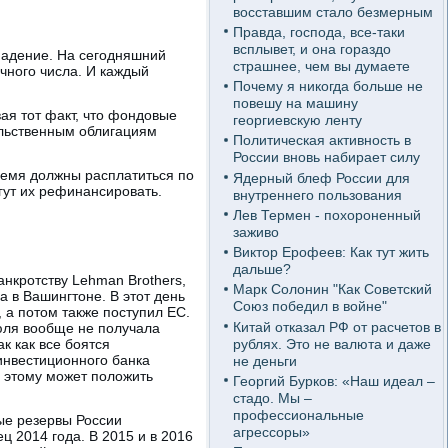
восставшим стало безмерным
Правда, господа, все-таки
всплывет, и она гораздо
падение. На сегодняшний
страшнее, чем вы думаете
ачного числа. И каждый
Почему я никогда больше не
повешу на машину
ая тот факт, что фондовые
георгиевскую ленту
ельственным облигациям
Политическая активность в
России вновь набирает силу
ремя должны расплатиться по
Ядерный блеф России для
гут их рефинансировать.
внутреннего пользования
Лев Термен - похороненный
заживо
Виктор Ерофеев: Как тут жить
дальше?
нкротству Lehman Brothers,
Марк Солонин "Как Советский
 в Вашингтоне. В этот день
Союз победил в войне"
 а потом также поступил ЕС.
Китай отказал РФ от расчетов в
юля вообще не получала
рублях. Это не валюта и даже
к как все боятся
инвестиционного банка
не деньги
ц этому может положить
Георгий Бурков: «Наш идеал –
стадо. Мы –
профессиональные
ые резервы России
агрессоры»
ц 2014 года. В 2015 и в 2016