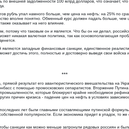
ь по внешней задолженности 100 млрд долларов, что означает, чт
да.
ов рубль упал намного больше, чем цена на нефть: на 25% по сра
нство вполне понятно. Обменный курс должен падать больше, чем ц
также оказывает на него влияние.
 потому что таковым он и является. Что бы он ни делал, российс
может никакая валютная политика, так как основополагающая пр
денется.
й являются западные финансовые санкции, единственное реалисти
 может достичь этого, полностью и достоверно выведя свои войска 
***
а, прямой результат его авантюристического вмешательства на Укра
онбасс с помощью промосковских сепаратистов. Вторжение Путина
 промышленности, которые блокируют крайне необходимое рефин
угих причин кризиса - падение цен на нефть в условиях зависимос
.
 последних лет были главными составляющими путинской формулы
бственной популярности. Если экономика придет в упадок, то же 
чтобы санкции как можно меньше затронули рядовых россиян и бы