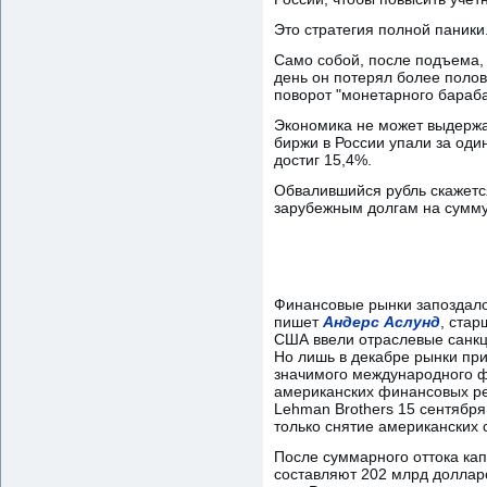
Это стратегия полной паники
Само собой, после подъема, 
день он потерял более полов
поворот "монетарного бараба
Экономика не может выдержат
биржи в России упали за од
достиг 15,4%.
Обвалившийся рубль скажется
зарубежным долгам на сумму 
Финансовые рынки запоздало
пишет
Андерс Аслунд
, стар
США ввели отраслевые санкци
Но лишь в декабре рынки пр
значимого международного фи
американских финансовых рег
Lehman Brothers 15 сентября
только снятие американских 
После суммарного оттока ка
составляют 202 млрд долларо