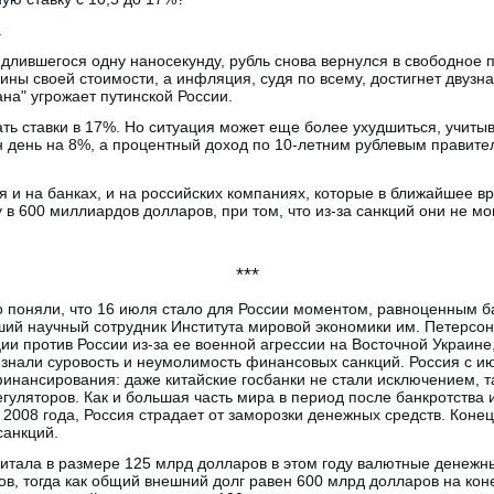
.
длившегося одну наносекунду, рубль снова вернулся в свободное 
ины своей стоимости, а инфляция, судя по всему, достигнет двузн
на" угрожает путинской России.
ь ставки в 17%. Но ситуация может еще более ухудшиться, учитыв
ин день на 8%, а процентный доход по 10-летним рублевым правит
 и на банках, и на российских компаниях, которые в ближайшее в
в 600 миллиардов долларов, при том, что из-за санкций они не мо
***
 поняли, что 16 июля стало для России моментом, равноценным ба
ший научный сотрудник Института мировой экономики им. Петерсона
и против России из-за ее военной агрессии на Восточной Украине,
изнали суровость и неумолимость финансовых санкций. Россия с и
нансирования: даже китайские госбанки не стали исключением, та
уляторов. Как и большая часть мира в период после банкротства 
 2008 года, Россия страдает от заморозки денежных средств. Коне
санкций.
питала в размере 125 млрд долларов в этом году валютные денежн
в, тогда как общий внешний долг равен 600 млрд долларов на коне