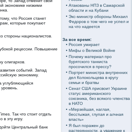
ре, то Запад отменит свои
ой экономике низкими
Атакованы НПЗ в Самарской
нка.
области и на Кубани
Экс-министр обороны Михаил
ому, что Россия станет
Федоров о том чего не успел и
рам, которые покупают
на что надеется
 со стороны националистов.
За все время:
Россия умирает
лубокой рецессии. Повышение
Мифы о Великой Войне
Почему материал про
бурятского танкиста
ку олигархов.
просочился в прессу?
развития событий. Запад
Портрет министра внутренних
ссийскую экономику.
дел Колокольцева в кругу
семьи и братвы
 на углубляющийся
 уровень.
Сенат США присвоит Украине
статус американского
союзника, без всякого членства
в НАТО
«Мерзейшая, наглая,
imes. Так что стоит отдать
бесстыжая, глупая и алчная
в эту игру.
власть»
Я был поражен до
 дойти Центральный банк
растерянности, а уважение к