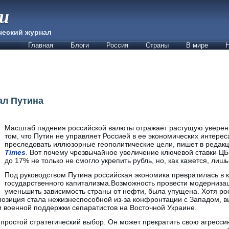
ии
ческий журнал
Главная
Блоги
Россия
Страны
В мире
Н
ал Путина
Масштаб падения российской валюты отражает растущую уверен
том, что Путин не управляет Россией в ее экономических интерес
преследовать иллюзорные геополитические цели, пишет в редак
Times
. Вот почему чрезвычайное увеличение ключевой ставки ЦБ
до 17% не только не смогло укрепить рубль, но, как кажется, лишь
Под руководством Путина российская экономика превратилась в
государственного капитализма.Возможность провести модерниза
уменьшить зависимость страны от нефти, была упущена. Хотя ро
 позиция стала нежизнеспособной из-за конфронтации с Западом, 
и военной поддержки сепаратистов на Восточной Украине.
простой стратегический выбор. Он может прекратить свою агресси