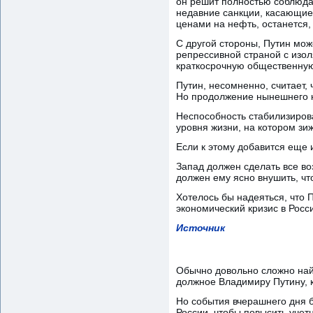
он решит полностью соблюдат
недавние санкции, касающиес
ценами на нефть, останется,
С другой стороны, Путин мож
репрессивной страной с изо
краткосрочную общественную
Путин, несомненно, считает,
Но продолжение нынешнего к
Неспособность стабилизиров
уровня жизни, на котором зиж
Если к этому добавится еще 
Запад должен сделать все во
должен ему ясно внушить, чт
Хотелось бы надеяться, что 
экономический кризис в Рос
Источник
Обычно довольно сложно най
должное Владимиру Путину, 
Но события вчерашнего дня 
России, чтобы повысить учетн