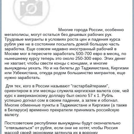
Многие города России, особенно
мегаполисы, могут остаться без дешевых рабочих рук.
Трудовые мигранты в условиях роста цен и падения курса
рубля уже не в состоянии посылать домой большую часть
заработка. Еще совсем недавно иностранный рабочий в
Москве мог в пересчете заработать 500-700 евро в месяц, по
нынешнему курсу теперь это около 250-300 евро. Этих денег
не хватает, чтобы свести концы с концами, и многие
вынуждены уехать. Но и на билеты до Таджикистана, Киргизии
или Узбекистана, откуда родом большинство мигрантов, еще
нужно заработать.
Для тех, кого в России называют "гастарбайтерами",
ориентиром в эти месяцы служила киргизская валюта сом, чей
курс к американскому доллару был около 57 к 1. Рубль
успешно догнал сом в своем падении, а затем и обогнал.
Многие обменные пункты в Таджикистане и Киргизии (а также
в Беларуси) временно прекратили принимать российскую
валюту.
Постсоветские республики вынуждены будут окончательно
"отвязываться" от рубля, если они не хотят, чтобы Россия
массой своей экономики затянула их в воронку