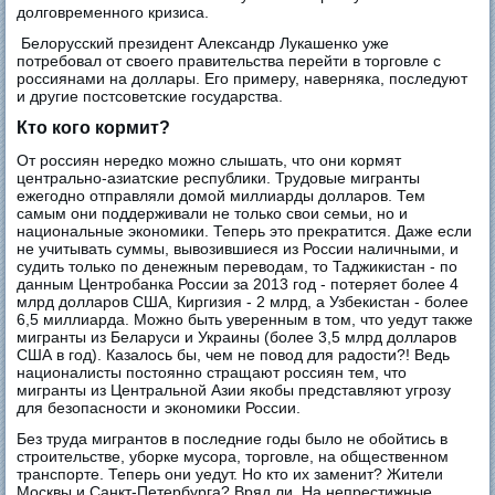
долговременного кризиса.
Белорусский президент Александр Лукашенко уже
потребовал от своего правительства перейти в торговле с
россиянами на доллары. Его примеру, наверняка, последуют
и другие постсоветские государства.
Кто кого кормит?
От россиян нередко можно слышать, что они кормят
центрально-азиатские республики. Трудовые мигранты
ежегодно отправляли домой миллиарды долларов. Тем
самым они поддерживали не только свои семьи, но и
национальные экономики. Теперь это прекратится. Даже если
не учитывать суммы, вывозившиеся из России наличными, и
судить только по денежным переводам, то Таджикистан - по
данным Центробанка России за 2013 год - потеряет более 4
млрд долларов США, Киргизия - 2 млрд, а Узбекистан - более
6,5 миллиарда. Можно быть уверенным в том, что уедут также
мигранты из Беларуси и Украины (более 3,5 млрд долларов
США в год). Казалось бы, чем не повод для радости?! Ведь
националисты постоянно стращают россиян тем, что
мигранты из Центральной Азии якобы представляют угрозу
для безопасности и экономики России.
Без труда мигрантов в последние годы было не обойтись в
строительстве, уборке мусора, торговле, на общественном
транспорте. Теперь они уедут. Но кто их заменит? Жители
Москвы и Санкт-Петербурга? Вряд ли. На непрестижные,