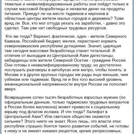
тяжелые и неквалифицированные работы они пойдут только в
случае массовой безработицы и нехватки денег на продукты
питания. Приедут ли на место таджиков и киргизов в
областные центры жители малых городов и деревень? Тоже
вряд ли. Все, кто мог оттуда уехать на заработки, - давно это
сделал. Там уже нет свободных трудовых ресурсов.
Кто же тогда? Вариант, фактически, один - жители Северного
Кавказа. Российский бюджет, мелея, перестанет кормить
северокавказские республики дотациями. Значит, царящая
там сегодня массовая безработица станет тотальной. В
отличие от выходцев из Центральной Азии дагестанцы,
кабардинцы или жители Северной Осетии - граждане России.
Они готовы к неквалифицированному труду, но достаточно
послушать разговоры в автобусах или метро, чтобы понять: в
Москве и в других крупных городах им рады еще меньше, чем
узбекам или таджикам. Вряд ли и без того высокий уровень
межнациональной напряженности внутри России не поползет
вверх.
Возвращение сотен тысяч безработных взрослых мужчин (по
официальным данным, только таджикских трудовых мигрантов
в России более миллиона) может привести к социальному
взрыву под флагом ислама. И что тогда? Халифат в
Центральной Азии? Или светское общество окажется
сильнее? Этого никто не знает. Ясно лишь, что власти этих
республик страшно боятся такого развития событий, не готовы
к нему и не имеют никаких рецептов, кроме репрессивных,