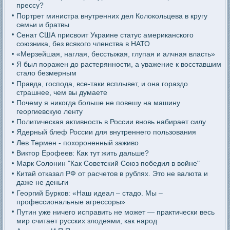
прессу?
Портрет министра внутренних дел Колокольцева в кругу
семьи и братвы
Сенат США присвоит Украине статус американского
союзника, без всякого членства в НАТО
«Мерзейшая, наглая, бесстыжая, глупая и алчная власть»
Я был поражен до растерянности, а уважение к восставшим
стало безмерным
Правда, господа, все-таки всплывет, и она гораздо
страшнее, чем вы думаете
Почему я никогда больше не повешу на машину
георгиевскую ленту
Политическая активность в России вновь набирает силу
Ядерный блеф России для внутреннего пользования
Лев Термен - похороненный заживо
Виктор Ерофеев: Как тут жить дальше?
Марк Солонин "Как Советский Союз победил в войне"
Китай отказал РФ от расчетов в рублях. Это не валюта и
даже не деньги
Георгий Бурков: «Наш идеал – стадо. Мы –
профессиональные агрессоры»
Путин уже ничего исправить не может — практически весь
мир считает русских злодеями, как народ