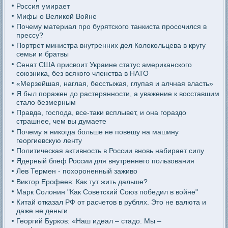
Россия умирает
Мифы о Великой Войне
Почему материал про бурятского танкиста просочился в
прессу?
Портрет министра внутренних дел Колокольцева в кругу
семьи и братвы
Сенат США присвоит Украине статус американского
союзника, без всякого членства в НАТО
«Мерзейшая, наглая, бесстыжая, глупая и алчная власть»
Я был поражен до растерянности, а уважение к восставшим
стало безмерным
Правда, господа, все-таки всплывет, и она гораздо
страшнее, чем вы думаете
Почему я никогда больше не повешу на машину
георгиевскую ленту
Политическая активность в России вновь набирает силу
Ядерный блеф России для внутреннего пользования
Лев Термен - похороненный заживо
Виктор Ерофеев: Как тут жить дальше?
Марк Солонин "Как Советский Союз победил в войне"
Китай отказал РФ от расчетов в рублях. Это не валюта и
даже не деньги
Георгий Бурков: «Наш идеал – стадо. Мы –