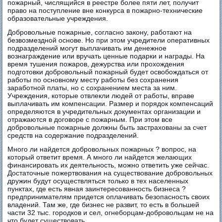
пожарный, числящийся в реестре более пяти лет, получит
право на поступление вне конкурса в пожарно-технические
образовательные учреждения.
Добровольные пожарные, согласно закону, работают на
безвозмездной основе. Но при этом учредители оперативных
подразделений могут выплачивать им денежное
вознаграждение или вручать ценные подарки и награды. На
время тушения пожаров, дежурства или прохождения
подготовки добровольный пожарный будет освобождаться от
работы по основному месту работы без сохранения
заработной платы, но с сохранением места за ним.
Учреждения, которые отвлекли людей от работы, вправе
выплачивать им компенсации. Размер и порядок компенсаций
определяются в учредительных документах организации и
отражаются в договоре с пожарным. При этом все
добровольные пожарные должны быть застрахованы за счет
средств на содержание подразделений.
Много ли найдется добровольных пожарных ? вопрос, на
который ответит время. А много ли найдется желающих
финансировать их деятельность, можно ответить уже сейчас.
Достаточные пожертвования на существование добровольных
дружин будут осуществляться только в тех населенных
пунктах, где есть явная заинтересованность бизнеса ?
предпринимателям придется оплачивать безопасность своих
владений. Там же, где бизнес не развит, то есть в большей
части 32 тыс. городков и сел, огнеборцам-добровольцам не на
что будет существовать.