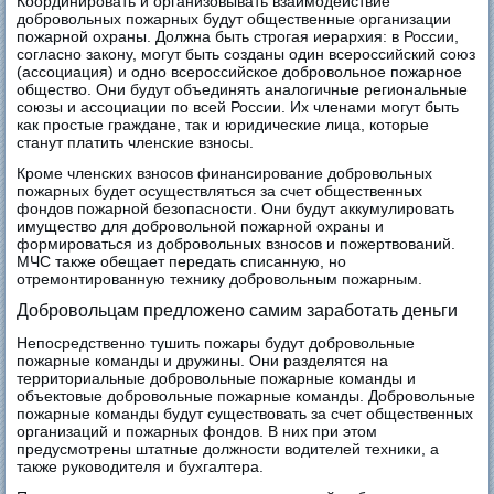
Координировать и организовывать взаимодействие
добровольных пожарных будут общественные организации
пожарной охраны. Должна быть строгая иерархия: в России,
согласно закону, могут быть созданы один всероссийский союз
(ассоциация) и одно всероссийское
добровольное пожарное
общество.
Они будут объединять аналогичные региональные
союзы и ассоциации по всей России. Их членами могут быть
как простые граждане, так и
юридические лица,
которые
станут платить членские взносы.
Кроме членских взносов финансирование добровольных
пожарных будет осуществляться за счет общественных
фондов пожарной безопасности. Они будут аккумулировать
имущество для добровольной пожарной охраны и
формироваться из добровольных взносов и пожертвований.
МЧС также обещает передать списанную, но
отремонтированную технику добровольным пожарным.
Добровольцам предложено самим заработать деньги
Непосредственно тушить пожары будут добровольные
пожарные команды и дружины. Они разделятся на
территориальные добровольные пожарные команды
и
объектовые добровольные пожарные команды.
Добровольные
пожарные команды будут существовать за счет общественных
организаций и пожарных фондов. В них при этом
предусмотрены штатные должности водителей техники, а
также руководителя и бухгалтера.