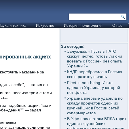
аука и техника
Искусство
История, политология
О нас
За сегодня:
Залужный: «Пусть в НАТО
онированных акциях
скажут честно, готовы ли они
воевать с Россией без опыта
Украины?»
КНДР перебросила в Россию
есточить наказание за
свою ракетную часть
Fleet in non-being. И это
дить к себе", — завил он.
сделала Украина, у которой
нет флота
ингов, несоизмерим с теми
ста.
Украина впервые ударила по
складу продуктов одной из
я за подобные акции. "Если
крупнейших в России сетей
 убеждения?" — задал
супермаркетов
В Уфе после атаки БПЛА горит
астникам
один из крупнейших
х участников, если они не
нефтехимических комплексов