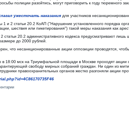
росьбы полиции разойтись, могут приговорить к году тюремного за
длагал ужесточать наказания
для участников несанкционирован
ы 1 и 2 статьи 20.2 КоАП ("Нарушение установленного порядка ор
ации, шествия или пикетирования") такой меры наказания как арест
 2 статьи 20.2 административного кодекса предусматривают лишь 
 размере до 2000 рублей.
ерен, что несанкционированные акции оппозиции проводятся, чтоб
 в 18:00 мск на Триумфальной площади в Москве проходят акции 
гарантирующей свободу мирных собраний граждан. Ни один из мити
трудники правоохранительных органов жестко разгоняли акции про
erial.php?id=4C86170735F46
ментарии