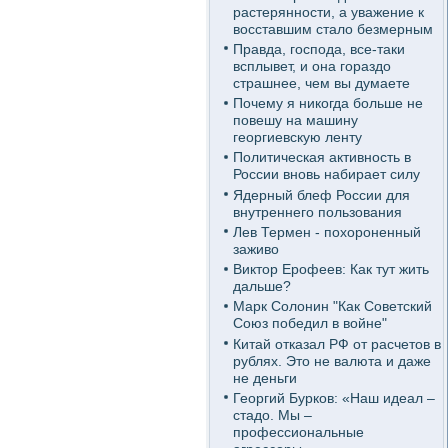
растерянности, а уважение к
восставшим стало безмерным
Правда, господа, все-таки
всплывет, и она гораздо
страшнее, чем вы думаете
Почему я никогда больше не
повешу на машину
георгиевскую ленту
Политическая активность в
России вновь набирает силу
Ядерный блеф России для
внутреннего пользования
Лев Термен - похороненный
заживо
Виктор Ерофеев: Как тут жить
дальше?
Марк Солонин "Как Советский
Союз победил в войне"
Китай отказал РФ от расчетов в
рублях. Это не валюта и даже
не деньги
Георгий Бурков: «Наш идеал –
стадо. Мы –
профессиональные