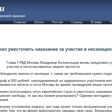
ии
ческий журнал
Главная
Блоги
Россия
Страны
В мире
Н
ил ужесточить наказание за участие в несанкци
Глава ГУВД Москвы Владимир Колокольцев вновь предложил уж
участие в несогласованных акциях протеста.
облюдения закона от милиции, с таким же требованием нужно подхо
раф в 500 рублей, накладываемый на задержанных участников мит
киваются жители и гости Москвы во время проведений акция проте
ожил использовать опыт европейских стран и ужесточать наказани
ишения свободы, то как мы можем реагировать? Одними методами
ьцев.
скому уголовному кодексу, три года грозит только вооруженным уч
ибо тем, кто во время мероприятия скрывал свое лицо. Безоружны