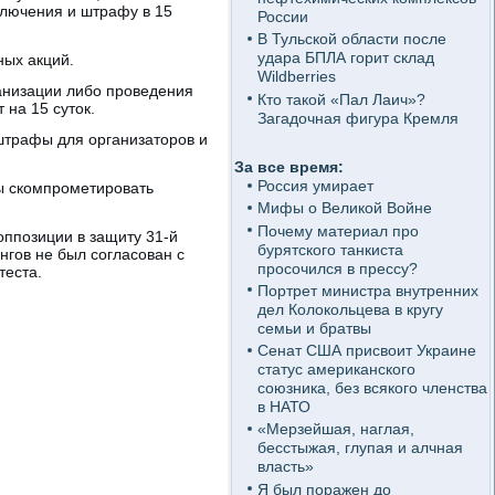
ключения и штрафу в 15
России
В Тульской области после
удара БПЛА горит склад
ных акций.
Wildberries
ганизации либо проведения
Кто такой «Пал Лаич»?
 на 15 суток.
Загадочная фигура Кремля
штрафы для организаторов и
За все время:
Россия умирает
ы скомпрометировать
Мифы о Великой Войне
Почему материал про
оппозиции в защиту 31-й
бурятского танкиста
нгов не был согласован с
просочился в прессу?
теста.
Портрет министра внутренних
дел Колокольцева в кругу
семьи и братвы
Сенат США присвоит Украине
статус американского
союзника, без всякого членства
в НАТО
«Мерзейшая, наглая,
бесстыжая, глупая и алчная
власть»
Я был поражен до