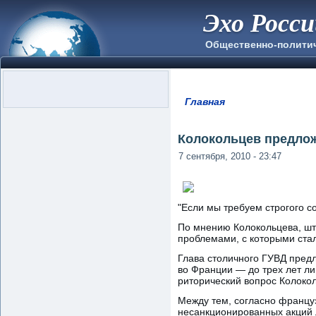
Эхо Росс
Общественно-полити
Главная
Вы здесь
Колокольцев предлож
7 сентября, 2010 - 23:47
"Если мы требуем строгого с
По мнению Колокольцева, шт
проблемами, с которыми стал
Глава столичного ГУВД предл
во Франции — до трех лет л
риторический вопрос Колокол
Между тем, согласно француз
несанкционированных акций л