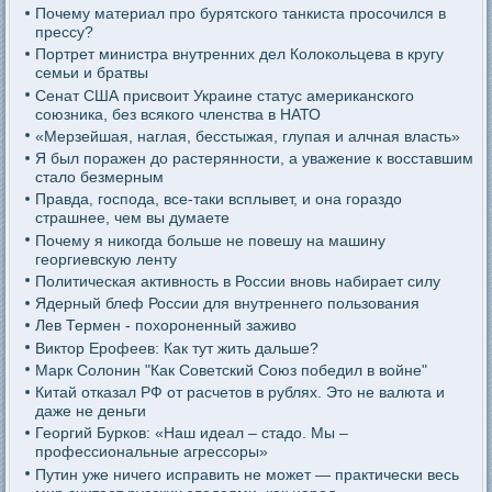
Почему материал про бурятского танкиста просочился в
прессу?
Портрет министра внутренних дел Колокольцева в кругу
семьи и братвы
Сенат США присвоит Украине статус американского
союзника, без всякого членства в НАТО
«Мерзейшая, наглая, бесстыжая, глупая и алчная власть»
Я был поражен до растерянности, а уважение к восставшим
стало безмерным
Правда, господа, все-таки всплывет, и она гораздо
страшнее, чем вы думаете
Почему я никогда больше не повешу на машину
георгиевскую ленту
Политическая активность в России вновь набирает силу
Ядерный блеф России для внутреннего пользования
Лев Термен - похороненный заживо
Виктор Ерофеев: Как тут жить дальше?
Марк Солонин "Как Советский Союз победил в войне"
Китай отказал РФ от расчетов в рублях. Это не валюта и
даже не деньги
Георгий Бурков: «Наш идеал – стадо. Мы –
профессиональные агрессоры»
Путин уже ничего исправить не может — практически весь