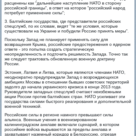
расценены как "дальнейшее наступление НАТО в сторону
российской границы", в ответ на которое "российский народ
потребует применение силы";
3. Балтийские государства, где представители российских
спецслужб, по их словам, видят "те же условия, которые
существовали на Украине и побудили Россию принять меры".
Поскольку Запад не планирует применять силу для
возвращения Крыма, российские предостережения о ядерном
ответе - это попытка создать стратегическую
неопределенность и подточить решимость Запада. Точно так
же следует трактовать обновленную военную доктрину
России.
Эстония, Латвия и Литва, которые являются членами НАТО,
неоднократно предупреждали Запад о возрождающихся
амбициях Москвы в отношении бывших советских территорий
задолго до начала украинского кризиса в конце 2013 года.
Руководители западных спецслужб считают неизбежными
акции России против балтийских стран. НАТО усиливает эти
государства силами быстрого реагирования и дополнительной
военной техникой.
Российские силы в регионе намного превышают силы
альянса. Военные учения в военизированном
калининградском анклаве включали сценарий, в котором
российкие войска вырываются за пределы анклава и
захватывают наземный коридор в Белоруссию, отрезая