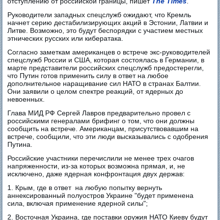
отступлению от российской границы, пишет
The Times
.
Руководители западных спецслужб ожидают, что Кремль
начнет серию дестабилизирующих акций в Эстонии, Латвии и
Литве. Возможно, это будут беспорядки с участием местных
этнических русских или кибератака.
Cогласно заметкам американцев о встрече экс-руководителей
спецслужб России и США, которая состоялась в Германии, в
марте представители российских спецслужб предостерегли,
что Путин готов применить силу в ответ на любое
дополнительное наращивание сил НАТО в странах Балтии.
Они заявили о целом спектре реакций, от ядерных до
невоенных.
Глава МИД РФ Сергей Лавров предварительно провел с
российскими генералами брифинг о том, что они должны
сообщить на встрече. Американцам, присутствовавшим на
встрече, сообщили, что эти люди высказывались с одобрения
Путина.
Российские участники перечислили не менее трех очагов
напряженности, из-за которых возможна прямая, и, не
исключено, даже ядерная конфронтация двух держав:
1. Крым, где в ответ на любую попытку вернуть
аннексированный полуостров Украине "будет применена
сила, включая применение ядерной силы";
2. Восточная Украина, где поставки оружия НАТО Киеву будут