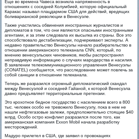
Еще во времена Чавеса возникла напряженность в
отношениях с соседней Колумбией, которую официальный
Каракас называл плацдармом США для действий, вредящих
боливарианской революции в Венесуэле.
Также участились обвинения иностранных журналистов и
дипломатов в том, что они являются опасными иностранными
агентами, и за этим следовала их высылка из страны. Все это
способствовало дестабилизации, подчеркивают эксперты. А
недавно правительство Венесуэлы начало разбирательство в
отношении американского телеканала CNN, который, по
мнению венесуэльских чиновников, якобы распространял
неправдивую информацию о случаях мародерства и насилия.
В заявлении телекоммуникационного управления Венесуэлы
(CONATEL) сообщается, что расследование может повлечь за
собой санкции в отношении телеканала.
Теперь же разразился огромный дипломатический скандал
между Венесуэлой и соседней Гайаной, к которой Венесуэла
давно предъявляет территориальные претензии.
Это крохотное бедное государство с населением всего в 800
тыс. человек особо не тревожило Венесуэлу, пока в нем не
нашли нефтегазовые залежи, предположительно стоящие $40
млрд. Особо остро конфликт разразился после того, как
американская компания Exxon Mobil начала разработку
месторождений.
Мадуро прилетел в США, где заявил о провокациях