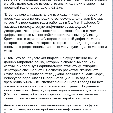
в этой стране самые высокие темпы инфляции в мире — за
прошлый год она составила 62,2 %.
“В Венесуэле с каждым днем все хуже и хуже”,— говорит о
происходящем на его родине венесуэлец Кристиан Вилма,
который в последние годы работает в США в IT-сфере. Он
называет венесуэльскую инфляцию сумасшедшей и
утверждает, что в реальности она намного больше, чем
цифры, которые можно найти в официальных публикациях.
Кроме того, в стране наблюдается острый дефицит многих
товаров — помимо лекарств, которых не найдешь днем с
огнем, его родственники часто не могут купить даже молоко и
мясо.
О том, что венесуэльская инфляция существенно выше
данных Мирового банка, который в своих вычислениях
частично использует официальную статистику, говорят и
некоторые специалисты. Согласно расчетам экономиста
Стива Ханке из университета Джона Хопкинса в Балтиморе,
Венесуэла переживает гиперинфляцию, и за год она
превысила 500 %. Эти впечатляющие цифры сводят на нет
покупательную способность жителей страны. По данным
венесуэльского Центра документации и анализа для рабочих
(Cendas), теперь базовая корзина продуктов питания на
семью стоит восемь минимальных заработных плат.
Аналитики связывают эту экономическую катастрофу не
только с внутренними проблемами нефтезависимой