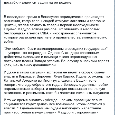
дестабилизации ситуации на ее родине.
В последнее время в Венесуэле периодически происходят
волнения, когда толпы людей атакуют магазины и торговые
центры, желая захватить товары первой необходимости.
Однако Мадуро всякий раз спешит обвинить в массовых
беспорядках агентов США и иностранных спекулянтов,
которые развязали против его правительства экономическую
войну.
“Эти события были запланированы в соседних государствах”,
— уверяет он сограждан. Однако благодаря слаженным
действиям силовиков и помощи тысяч неравнодушных
патриотов планы Запада утопить Венесуэлу в насилии терпят
крах, неизменно добавляет он.
И даже в такой ситуации эксперты не верят в скорую смену
власти в Каракасе. Впрочем, Хуан Карлос Идальго, эксперт по
Латинской Америке из Института Катона в Вашингтоне,
говорит, что в декабре этого года в Венесуэле должны пройти
парламентские выборы, и оппозиция показывает неплохую
активность и решимость хотя бы частично изменить ситуацию.
В то же время аналитик убежден: режим правящих левых
социалистов будет делать все возможное, чтобы остаться у
власти. “В дальнейшем мы будем наблюдать нарастание
противостояния между силами Мадуро и сторонниками