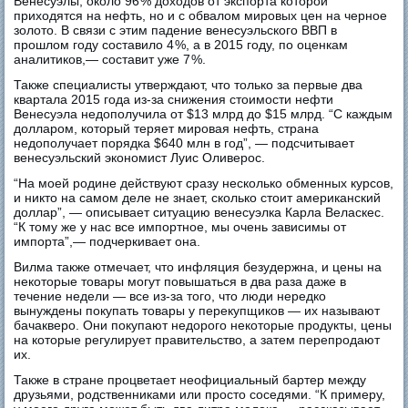
Венесуэлы, около 96 % доходов от экспорта которой
приходятся на нефть, но и с обвалом мировых цен на черное
золото. В связи с этим падение венесуэльского ВВП в
прошлом году составило 4 %, а в 2015 году, по оценкам
аналитиков,— составит уже 7 %.
Также специалисты утверждают, что только за первые два
квартала 2015 года из‑за снижения стоимости нефти
Венесуэла недополучила от $13 млрд до $15 млрд. “С каждым
долларом, который теряет мировая нефть, страна
недополучает порядка $640 млн в год”, — подсчитывает
венесуэльский экономист Луис Оливерос.
“На моей родине действуют сразу несколько обменных курсов,
и никто на самом деле не знает, сколько стоит американский
доллар”, — описывает ситуацию венесуэлка Карла Веласкес.
“К тому же у нас все импортное, мы очень зависимы от
импорта”,— подчеркивает она.
Вилма также отмечает, что инфляция безудержна, и цены на
некоторые товары могут повышаться в два раза даже в
течение недели — все из‑за того, что люди нередко
вынуждены покупать товары у перекупщиков — их называют
бачакверо. Они покупают недорого некоторые продукты, цены
на которые регулирует правительство, а затем перепродают
их.
Также в стране процветает неофициальный бартер между
друзьями, родственниками или просто соседями. “К примеру,