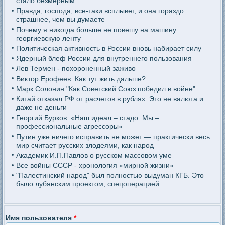
стало безмерным
Правда, господа, все-таки всплывет, и она гораздо
страшнее, чем вы думаете
Почему я никогда больше не повешу на машину
георгиевскую ленту
Политическая активность в России вновь набирает силу
Ядерный блеф России для внутреннего пользования
Лев Термен - похороненный заживо
Виктор Ерофеев: Как тут жить дальше?
Марк Солонин "Как Советский Союз победил в войне"
Китай отказал РФ от расчетов в рублях. Это не валюта и
даже не деньги
Георгий Бурков: «Наш идеал – стадо. Мы –
профессиональные агрессоры»
Путин уже ничего исправить не может — практически весь
мир считает русских злодеями, как народ
Академик И.П.Павлов о русском массовом уме
Все войны СССР - хронология «мирной жизни»
"Палестинский народ" был полностью выдуман КГБ. Это
было лубянским проектом, спецоперацией
Имя пользователя
*