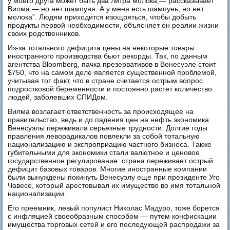
у моего друга может быть два литра молока,— рассказывает
Вилма,— но нет шампуня. А у меня есть шампунь, но нет
молока”. Людям приходится изощряться, чтобы добыть
продукты первой необходимости, объясняет он реалии жизни
своих родственников.
Из-за тотального дефицита цены на некоторые товары
иностранного производства бьют рекорды. Так, по данным
агентства Bloomberg, пачка презервативов в Венесуэле стоит
$750, что на самом деле является существенной проблемой,
учитывая тот факт, что в стране считается острым вопрос
подростковой беременности и постоянно растет количество
людей, заболевших СПИДом.
Вилма возлагает ответственность за происходящее на
правительство, ведь и до падения цен на нефть экономика
Венесуэлы переживала серьезные трудности. Долгие годы
правления леворадикалов повлекли за собой тотальную
национализацию и экспроприацию частного бизнеса. Также
губительными для экономики стали валютное и ценовое
государственное регулирование: страна переживает острый
дефицит базовых товаров. Многие иностранные компании
были вынуждены покинуть Венесуэлу еще при президенте Уго
Чавесе, который арестовывал их имущество во имя тотальной
национализации.
Его преемник, левый популист Николас Мадуро, тоже борется
с инфляцией своеобразным способом — путем конфискации
имущества торговых сетей и его последующей распродажи за