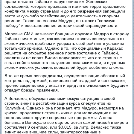
правительства Гайаны и нарушениях им Женевских
соглашений, которые признавали наличие территориального
конфликта между странами и до его разрешения запрещали
вести какую‑либо хозяйственную деятельность в спорном
регионе. Также, по словам Мадуро, он готовит “великую
победу” и восстановление исторической справедливости.
Мировые СМИ называют бряцанье оружием Мадуро в сторону
Гайаны ничем иным, как желанием отвлечь венесуэльцев от
экономических проблем и удержать свой рейтинг в условиях
тотального кризиса. Однако в то, что официальный Каракас
решится на открытое военное противостояние с Гайаной,
аналитики не верят. Вилма подчеркивает, что его страна не
знала войн с момента получения независимости, и в данных
экономических условиях воевать ей будет особенно сложно.
В то же время леворадикалы, осуществляющие абсолютный
контроль над армией, национальной гвардией и силовиками,
прочно закрепились у власти и вряд ли в ближайшем будущем
отдадут бразды правления.
А Веласкес, обсуждая экономическую ситуацию в своей
стране, винит в дестабилизации курса спекулянтов из
Колумбии. Однако и она признает, что Мадуро, несмотря на
кризис, продолжает строить жилье для малоимущих и не
останавливает другие социальные программы. А цена
бензина в Венесуэле все еще остается самой низкой в мире и
составляет 9 сентимо, или $0,015, за литр. Веласкес также
винит некие внешние силы, заинтересованные в