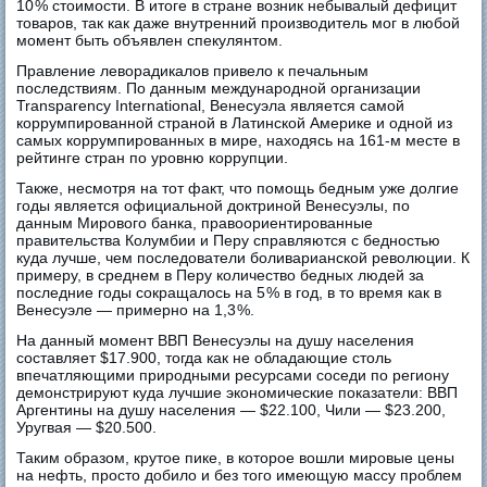
10 % стоимости. В итоге в стране возник небывалый дефицит
товаров, так как даже внутренний производитель мог в любой
момент быть объявлен спекулянтом.
Правление леворадикалов привело к печальным
последствиям. По данным международной организации
Transparency International, Венесуэла является самой
коррумпированной страной в Латинской Америке и одной из
самых коррумпированных в мире, находясь на 161‑м месте в
рейтинге стран по уровню коррупции.
Также, несмотря на тот факт, что помощь бедным уже долгие
годы является официальной доктриной Венесуэлы, по
данным Мирового банка, правоориентированные
правительства Колумбии и Перу справляются с бедностью
куда лучше, чем последователи боливарианской революции. К
примеру, в среднем в Перу количество бедных людей за
последние годы сокращалось на 5 % в год, в то время как в
Венесуэле — примерно на 1,3 %.
На данный момент ВВП Венесуэлы на душу населения
составляет $17.900, тогда как не обладающие столь
впечатляющими природными ресурсами соседи по региону
демонстрируют куда лучшие экономические показатели: ВВП
Аргентины на душу населения — $22.100, Чили — $23.200,
Уругвая — $20.500.
Таким образом, крутое пике, в которое вошли мировые цены
на нефть, просто добило и без того имеющую массу проблем