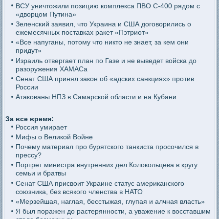
ВСУ уничтожили позицию комплекса ПВО С-400 рядом с
«дворцом Путина»
Зеленский заявил, что Украина и США договорились о
ежемесячных поставках ракет «Пэтриот»
«Все напуганы, потому что никто не знает, за кем они
придут»
Израиль отвергает план по Газе и не выведет войска до
разоружения ХАМАСа
Сенат США принял закон об «адских санкциях» против
России
Атакованы НПЗ в Самарской области и на Кубани
За все время:
Россия умирает
Мифы о Великой Войне
Почему материал про бурятского танкиста просочился в
прессу?
Портрет министра внутренних дел Колокольцева в кругу
семьи и братвы
Сенат США присвоит Украине статус американского
союзника, без всякого членства в НАТО
«Мерзейшая, наглая, бесстыжая, глупая и алчная власть»
Я был поражен до растерянности, а уважение к восставшим