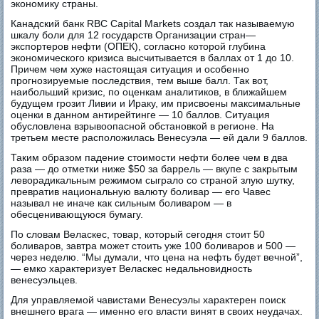
экономику страны.
Канадский банк RBC Capital Markets создал так называемую
шкалу боли для 12 государств Организации стран—
экспортеров нефти (ОПЕК), согласно которой глубина
экономического кризиса высчитывается в баллах от 1 до 10.
Причем чем хуже настоящая ситуация и особенно
прогнозируемые последствия, тем выше балл. Так вот,
наибольший кризис, по оценкам аналитиков, в ближайшем
будущем грозит Ливии и Ираку, им присвоены максимальные
оценки в данном антирейтинге — 10 баллов. Ситуация
обусловлена взрывоопасной обстановкой в регионе. На
третьем месте расположилась Венесуэла — ей дали 9 баллов.
Таким образом падение стоимости нефти более чем в два
раза — до отметки ниже $50 за баррель — вкупе с закрытым
леворадикальным режимом сыграло со страной злую шутку,
превратив национальную валюту боливар — его Чавес
называл не иначе как сильным боливаром — в
обесценивающуюся бумагу.
По словам Веласкес, товар, который сегодня стоит 50
боливаров, завтра может стоить уже 100 боливаров и 500 —
через неделю. “Мы думали, что цена на нефть будет вечной”,
— емко характеризует Веласкес недальновидность
венесуэльцев.
Для управляемой чавистами Венесуэлы характерен поиск
внешнего врага — именно его власти винят в своих неудачах.