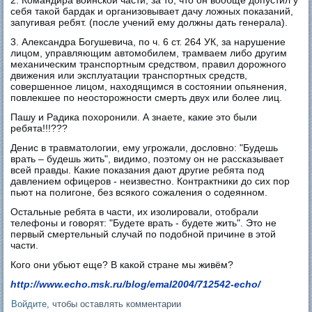
себя такой бардак и организовывает дачу ложных показаний,
запугивая ребят. (после учений ему должны дать генерала).
3. Александра Богушевича, по ч. 6 ст. 264 УК, за нарушение
лицом, управляющим автомобилем, трамваем либо другим
механическим транспортным средством, правил дорожного
движения или эксплуатации транспортных средств,
совершенное лицом, находящимся в состоянии опьянения,
повлекшее по неосторожности смерть двух или более лиц.
Пашу и Радика похоронили. А знаете, какие это были
ребята!!!???
Денис в травматологии, ему угрожали, дословно: "Будешь
врать – будешь жить", видимо, поэтому он не рассказывает
всей правды. Какие показания дают другие ребята под
давлением офицеров - неизвестно. Контрактники до сих пор
пьют на полигоне, без всякого сожаления о содеянном.
Остальные ребята в части, их изолировали, отобрали
телефоны и говорят: "Будете врать - будете жить". Это не
первый смертельный случай по подобной причине в этой
части.
Кого они убьют еще? В какой стране мы живём?
http://www.echo.msk.ru/blog/emal2004/712542-echo/
Войдите
, чтобы оставлять комментарии