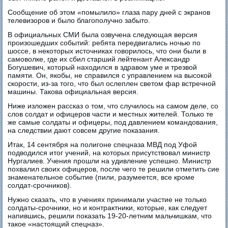
Сообщение об этом «помылило» глаза пару дней с экранов
телевизоров и было благополучно забыто.
В официальных СМИ была озвучена следующая версия
произошедших событий: ребята передвигались ночью по
шоссе, в некоторых источниках говорилось, что они были в
самоволке, где их сбил старший лейтенант Александр
Богушевич, который находился в здравом уме и трезвой
памяти. Он, якобы, не справился с управлением на высокой
скорости, из-за того, что был ослеплен светом фар встречной
машины. Такова официальная версия.
Ниже изложен рассказ о том, что случилось на самом деле, со
слов солдат и офицеров части и местных жителей. Только те
же самые солдаты и офицеры, под давлением командования,
на следствии дают совсем другие показания.
Итак, 14 сентября на полигоне спецназа МВД под Уфой
подводился итог учений, на которых присутствовал министр
Нургалиев. Учения прошли на удивление успешно. Министр
похвалил своих офицеров, после чего те решили отметить сие
знаменательное событие (пили, разумеется, все кроме
солдат-срочников).
Нужно сказать, что в учениях принимали участие не только
солдаты-срочники, но и контрактники, которые, как следует
напившись, решили показать 19-20-летним мальчишкам, что
такое «настоящий спецназ».