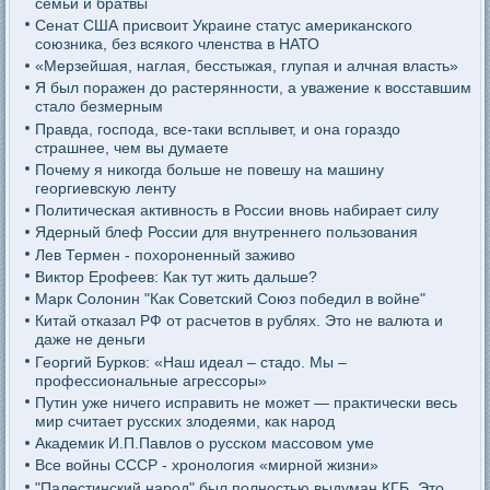
семьи и братвы
Сенат США присвоит Украине статус американского
союзника, без всякого членства в НАТО
«Мерзейшая, наглая, бесстыжая, глупая и алчная власть»
Я был поражен до растерянности, а уважение к восставшим
стало безмерным
Правда, господа, все-таки всплывет, и она гораздо
страшнее, чем вы думаете
Почему я никогда больше не повешу на машину
георгиевскую ленту
Политическая активность в России вновь набирает силу
Ядерный блеф России для внутреннего пользования
Лев Термен - похороненный заживо
Виктор Ерофеев: Как тут жить дальше?
Марк Солонин "Как Советский Союз победил в войне"
Китай отказал РФ от расчетов в рублях. Это не валюта и
даже не деньги
Георгий Бурков: «Наш идеал – стадо. Мы –
профессиональные агрессоры»
Путин уже ничего исправить не может — практически весь
мир считает русских злодеями, как народ
Академик И.П.Павлов о русском массовом уме
Все войны СССР - хронология «мирной жизни»
"Палестинский народ" был полностью выдуман КГБ. Это