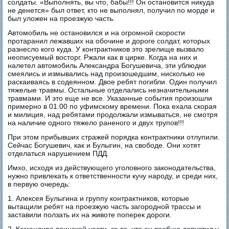
солдаты. «Выполнять, вы что, бабы!!! Он остановится никуда
не денется» был ответ, кто не выполнял, получил по морде и
был уложен на проезжую часть.
Автомобиль не остановился и на огромной скорости
протаранил лежавших на обочине и дороге солдат, которых
разнесло кого куда. У контрактников это зрелище вызвало
неописуемый восторг. Ржали как в цирке. Когда на них и
налетел автомобиль Александра Богушевича, эти ублюдки
смеялись и измывались над произошедшим, нисколько не
раскаиваясь в содеянном. Двое ребят погибли. Один получил
тяжелые травмы. Остальные отделались незначительными
травмами. И это еще не все. Указанные события произошли
примерно в 01.00 по уфимскому времени. Пока ехала скорая
и милиция, над ребятами продолжали измываться, не смотря
на наличие одного тяжело раненого и двух трупов!!!
При этом прибывших стражей порядка контрактники отлупили.
Сейчас Богушевич, как и Булыгин, на свободе. Они хотят
отделаться нарушением ПДД.
Имхо, исходя из действующего уголовного законодательства,
нужно привлекать к ответственности кучу народу, и среди них,
в первую очередь:
1. Алексея Булыгина и группу контрактников, которые
вытащили ребят на проезжую часть загородной трассы и
заставили ползать их на животе поперек дороги.
2. Командира воинской части, за то, что он вообще допустил у