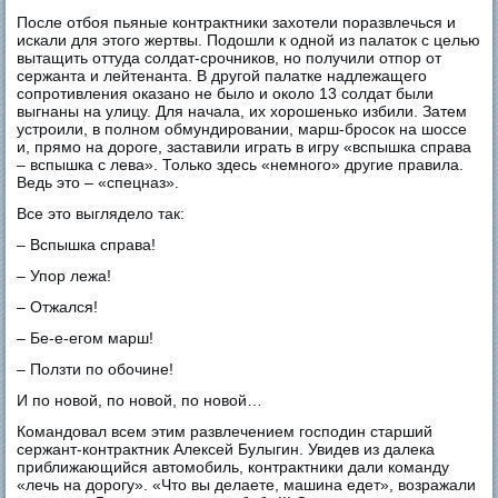
После отбоя пьяные контрактники захотели поразвлечься и
искали для этого жертвы. Подошли к одной из палаток с целью
вытащить оттуда солдат-срочников, но получили отпор от
сержанта и лейтенанта. В другой палатке надлежащего
сопротивления оказано не было и около 13 солдат были
выгнаны на улицу. Для начала, их хорошенько избили. Затем
устроили, в полном обмундировании, марш-бросок на шоссе
и, прямо на дороге, заставили играть в игру «вспышка справа
– вспышка с лева». Только здесь «немного» другие правила.
Ведь это – «спецназ».
Все это выглядело так:
– Вспышка справа!
– Упор лежа!
– Отжался!
– Бе-е-егом марш!
– Ползти по обочине!
И по новой, по новой, по новой…
Командовал всем этим развлечением господин старший
сержант-контрактник Алексей Булыгин. Увидев из далека
приближающийся автомобиль, контрактники дали команду
«лечь на дорогу». «Что вы делаете, машина едет», возражали