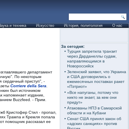
аука и техника
Искусство
История, политология
О нас
За сегодня:
Турция запретила транзит
через Дарданеллы судам,
направляющимся в
Новороссийск
Зеленский заявил, что Украина
озглавлявшего департамент
ычную". По некоторым
и США договорились о
я сердечный приступ", -
ежемесячных поставках ракет
азеты
Corriere della Sera
.
«Пэтриот»
инкин был источником
«Все напуганы, потому что
ак напоминает издание,
никто не знает, за кем они
анием Buzzfeed. - Прим.
придут»
Атакованы НПЗ в Самарской
ужб Кристофер Стил - пропал,
области и на Кубани
ениях Трампа и Кремля попала
Сенат США принял закон об
тот помощник рассказал ее
«адских санкциях» против
России