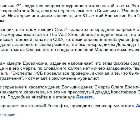
овинкине?" - задается вопросом журналист итальянской газеты. Это
 охраной гостайны, а затем перешел вместе в Сечиным в "Роснефт
тьи. Некоторые источники заявляют, что 61-летний Еровинкин был 
ым.
твенник, о котором говорит Стил? - задается очередным вопросом а
ье американская газета The Wall Street Journal предположила, что
анской торговой палаты в США, который опроверг подобную информ
жданин, заявляет в своем резюме, что был посредником Дональда 
нская газета. Однако нет ни следа отношений Миллиана и скончав
ам смерти Еровинкина, издание напоминает, что этим фактом сраз
 и в его смерти, по словам его коллег, нет ничего загадочного, "
ine.ru: "Эксперты ФСБ провели все проверки, включая и те, что бы
травления", - отмечает в заключение журналист.
 серьезнее и касается денег. Больших денег. Смерть Олега Еровин
 закрытого характера, но это не пресловутый докдад Кристофера 
ти. Подробнее читайте в материале
Reuters.
продаже пакета акций Роснефти, приводил в своих аргументах и
А
ментарии