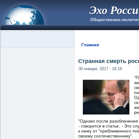
Эхо Росс
Общественно-полити
Главная
Вы здесь
Странная смерть рос
30 января, 2017 - 18:19
"П
за
св
пи
Од
се
ам
ре
"Однако после разоблачения 
- говорится в статье. - Это
к нему от "приближенного по
своему соотечественнику".