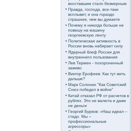
восставшим стало безмерным
Правда, господа, все-таки
всплывет, и она гораздо
страшнее, чем вы думаете
Почему я никогда больше не
повешу на машину
георгиевскую ленту
Политическая активность в
России вновь набирает силу
Ядерный блеф России для
внутреннего пользования
Лев Термен - похороненный
заживо
Виктор Ерофеев: Как тут жить
дальше?
Марк Солонин "Как Советский
Союз победил в войне"
Китай отказал РФ от расчетов в
рублях. Это не валюта и даже
не деньги
Георгий Бурков: «Наш идеал –
стадо. Мы –
профессиональные
агрессоры»