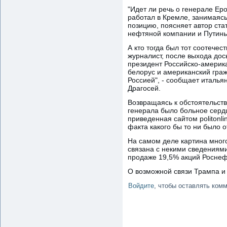
"Идет ли речь о генерале Ер
работал в Кремле, занимаясь
позицию, поясняет автор ста
нефтяной компании и Путин
А кто тогда был тот соотечес
журналист, после выхода дос
президент Российско-америк
белорус и американский гра
Россией", - сообщает италья
Драгосей.
Возвращаясь к обстоятельств
генерала было больное сердце
приведенная сайтом politonl
факта какого бы то ни было о
На самом деле картина много
связана с некими сведениями
продаже 19,5% акций Роснеф
О возможной связи Трампа и 
Войдите
, чтобы оставлять ком