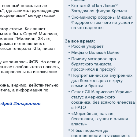
т военный несколько лет
Кто такой «Пал Лаич»?
ь", где занимал руководящую
Загадочная фигура Кремля
"посредником" между главой
Экс-министр обороны Михаил
Федоров о том чего не успел и
на что надеется
втор статьи. Как пишет
 им мог быть Сергей Миллиан,
ацию. "Миллиан, 38 лет,
За все время:
Трампа в отношениях с
Россия умирает
шегося генерала КГБ, пишет
Мифы о Великой Войне
Почему материал про
у же занялась ФСБ. Но если у
бурятского танкиста
вызывает любопытство новость,
просочился в прессу?
ли направлены на исключение
Портрет министра внутренних
дел Колокольцева в кругу
кина, видимо, действительно
семьи и братвы
Стила, а информация по
Сенат США присвоит Украине
статус американского
союзника, без всякого членства
ндрей Илларионов
.
в НАТО
«Мерзейшая, наглая,
бесстыжая, глупая и алчная
власть»
Я был поражен до
растерянности, а уважение к