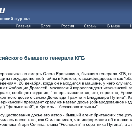
ии
ческий журнал
Главная
Блоги
Россия
Страны
В мире
Н
сийского бывшего генерала КГБ
ервоначально смерть Олега Еровинкина, бывшего генерала КГБ, в
щиты государственной тайны в Кремле, классифицировали как "об
едениям, 26 декабря, когда он находился в машине, у него случилс
шет Фабрицио Драгосей, московский корреспондент итальянской г
нако, сообщает издание, "теперь выясняется, что, вероятно, Еров
кретного досье о связях Дональда Трампа и Владимира Путина". К
ериканский президент сразу же назвал досье (обнародованное изд
д.) "фальшивкой", а Кремль - "безосновательным".
существования досье его автор - бывший агент британских спецсл
 случилось после того, как Стил написал, что информация об отнош
мощника Игоря Сечина, главы "Роснефти" и соратника Путина", а э