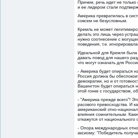
Причем, речь идет не только
и ее лидером стали подтверж
Америка превратилась в сис
совсем не безусловным.
Кремль не может легитимиро
делать это лишь через устра
нужно соотнесение с могущес
поведения, т.е. игнорировал
Идеальной для Кремля была о
давать повод для нашего ра
что могут означать для Росс
- Америка будет опираться 
Россия должна бы обеспокоит
демократии, но и от готовно
Вашингтон будет опираться н
этой гонке с государством, 
- "Америка прежде всего"! Э
расового превосходства. И к
американский этно-национал
влияния сомнительным. Какие
откажутся от национального
- Опора международных отнош
аксиому: "Победитель получае