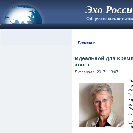
Эхо Росс
Общественно-полити
Главная
Вы здесь
Идеальной для Кремл
хвост
5 февраля, 2017 - 13:07
Ес
пр
фи
"к
ид
ко
Ро
си
Сл
пр