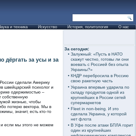
аука и техника
Искусство
История, политология
О нас
За сегодня:
Залужный: «Пусть в НАТО
 дёргать за усы и за
скажут честно, готовы ли они
воевать с Россией без опыта
Украины?»
КНДР перебросила в Россию
свою ракетную часть
 России сделали Америку
Украина впервые ударила по
в швейцарский психолог и
ерике одержимостью –
складу продуктов одной из
т собственную
крупнейших в России сетей
чужой жизнью, чтобы
супермаркетов
ибо потерю вектора. Мы в
Fleet in non-being. И это
жимы, значит, есть кто-то
сделала Украина, у которой
нет флота
 и если мы этого не можем
В Уфе после атаки БПЛА горит
один из крупнейших
нефтехимических комплексов