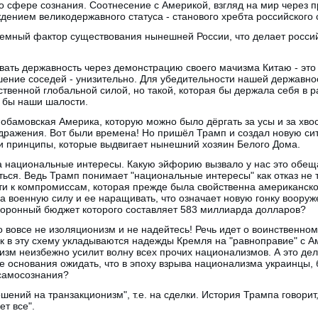
 о сфере сознания. Соотнесение с Америкой, взгляд на мир через
дением великодержавного статуса - станового хребта российского
темный фактор существования нынешней России, что делает росси
вать державность через демонстрацию своего мачизма Китаю - это
шение соседей - унизительно. Для убедительности нашей державнос
твенной глобальной силой, но такой, которая бы держала себя в р
а бы наши шалости.
бамовская Америка, которую можно было дёргать за усы и за хвост
здражения. Вот были времена! Но пришёл Трамп и создал новую си
ии принципы, которые выдвигает нынешний хозяин Белого Дома.
на национальные интересы. Какую эйфорию вызвало у нас это обещ
ься. Ведь Трамп понимает "национальные интересы" как отказ не 
сти к компромиссам, которая прежде была свойственна американск
а военную силу и ее наращивать, что означает новую гонку вооруж
оборонный бюджет которого составляет 583 миллиарда долларов?
то вовсе не изоляционизм и не надейтесь! Речь идет о воинственно
ак в эту схему укладываются надежды Кремля на "равноправие" с 
изм неизбежно усилит волну всех прочих национализмов. А это де
 основания ожидать, что в эпоху взрыва национализма украинцы, 
 самосознания?
ений на транзакционизм", т.е. на сделки. История Трампа говорит,
т все".