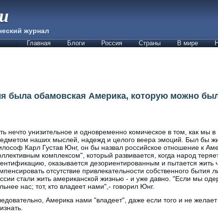
ии
ческий журнал
Главная
Блоги
Россия
Страны
В мире
Н
я была обамовская Америка, которую можно было
ть нечто унизительное и одновременно комическое в том, как мы в
едметом наших мыслей, надежд и целого веера эмоций. Был бы жи
лософ Карл Густав Юнг, он бы назвал российское отношение к Ам
оллективным комплексом", который развивается, когда народ теряе
ентификацию, оказывается дезориентированным и пытается жить 
мпенсировать отсутствие привлекательности собственного бытия л
ссии стали жить американской жизнью - и уже давно. "Если мы одер
льнее нас; тот, кто владеет нами",- говорил Юнг.
едовательно, Америка нами "владеет", даже если того и не желает
изнать.