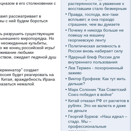
ецназом в его столкновении с
растерянности, а уважение к
восставшим стало безмерным
Правда, господа, все-таки
рамп рассматривает в
всплывет, и она гораздо
 мы с ней будем бороться
страшнее, чем вы думаете
Почему я никогда больше не
сть разрушить существующие
повешу на машину
 нынешнего миропорядка. Но
георгиевскую ленту
ь неожиданные кульбиты,
Политическая активность в
о же конец российской игры!
России вновь набирает силу
 выживание любыми
Ядерный блеф России для
ством, ожидает ледяной душ
внутреннего пользования
Лев Термен - похороненный
Терминатор" создает
заживо
Россия будет реагировать на
Виктор Ерофеев: Как тут жить
 Китая, враждебность Ирана
дальше?
казаться немалой.
Марк Солонин "Как Советский
Союз победил в войне"
Китай отказал РФ от расчетов в
рублях. Это не валюта и даже
не деньги
Георгий Бурков: «Наш идеал –
стадо. Мы –
профессиональные