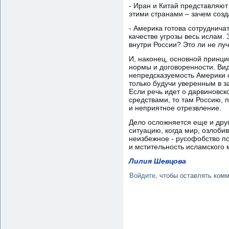
- Иран и Китай представляют
этими странами – зачем соз
- Америка готова сотруднича
качестве угрозы весь ислам.
внутри России? Это ли не лу
И, наконец, основной принци
нормы и договоренности. Ви
непредсказуемость Америки 
только будучи уверенным в з
Если речь идет о дарвиновск
средствами, то там Россию,
и неприятное отрезвление.
Дело осложняется еще и друг
ситуацию, когда мир, озлобив
неизбежное - русофобство п
и мстительность исламского 
Лилия Шевцова
Войдите
, чтобы оставлять ком