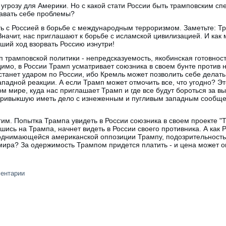
 угрозу для Америки. Но с какой стати России быть трамповским сп
давать себе проблемы?
ть с Россией в борьбе с международным терроризмом. Заметьте: Т
 Значит, нас приглашают к борьбе с исламской цивилизацией. И как
чший ход взорвать Россию изнутри!
п трамповской политики - непредсказуемость, якобинская готовно
димо, в России Трамп усматривает союзника в своем бунте против
станет ударом по России, ибо Кремль может позволить себе делат
ападной реакции. А если Трамп может отмочить все, что угодно? Эт
ом мире, куда нас приглашает Трамп и где все будут бороться за
 привыкшую иметь дело с изнеженным и пугливым западным сообще
им. Попытка Трампа увидеть в России союзника в своем проекте "
шись на Трампа, начнет видеть в России своего противника. А как 
однимающейся американской оппозиции Трампу, подозрительность
мира? За одержимость Трампом придется платить - и цена может о
ментарии