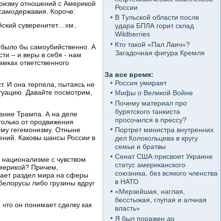
 призму отношений с Америкой
России
 самодержавия. Короче:
В Тульской области после
йский суверенитет…хм..
удара БПЛА горит склад
Wildberries
Кто такой «Пал Лаич»?
 было бы самоубийственно. А
Загадочная фигура Кремля
ти – и веры в себя - нам
амках ответственного
За все время:
Россия умирает
. И она терпела, пытаясь не
туацию. Давайте посмотрим,
Мифы о Великой Войне
Почему материал про
бурятского танкиста
ание Трампа. А на деле
просочился в прессу?
только от продвижения
Портрет министра внутренних
ому гегемонизму. Отныне
ений. Каковы шансы России в
дел Колокольцева в кругу
семьи и братвы
Сенат США присвоит Украине
м национализме с чувством
статус американского
Америкой? Причем,
союзника, без всякого членства
лает раздел мира на сферы
в НАТО
белорусы либо грузины вдруг
«Мерзейшая, наглая,
бесстыжая, глупая и алчная
 что он понимает сделку как
власть»
Я был поражен до