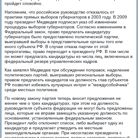
пройдет спокойно.
Напомним, что российское руководство отказалось от
практики прямых выборов губернаторов в 2003 году. В 2009
году президент Медведев подписал указ об изменении
процедуры выборов губернаторов. Согласно изменениям в
Федеральный закон, право предлагать кандидатуру
губернатора было предоставлено политической партии,
выигравшей выборы в представительные органы того или
иного субъекта РФ. В случае отказа партии от этой
прерогативы, право переходит к президенту РФ. В том числе
он может предлагать кандидатуры из числа лиц, включенных в
федеральный резерв управленческих кадров.
Как заявлял Медведев при обсуждении поправок, наделение
политических партий, выигравших региональные выборы,
правом предлагать кандидатов на должность глав субъектов
РФ позволит избежать кулуарных интриг и "междусобойчика"
среди местных политиков.
По новому закону партия теперь вносит предложения не
менее чем о трех кандидатурах, при этом на должность
руководителя субъекта федерации не могут быть предложены
лица, которые не вправе замещать указанную должность по
основаниям, установленным федеральным законом.
Президент либо отклоняет список, либо выбирает одну из
кандидатур и предлагает утвердить ее местным
законодательным органам. При несогласии президента с
кандидатурами в списке партия должна составить повторный