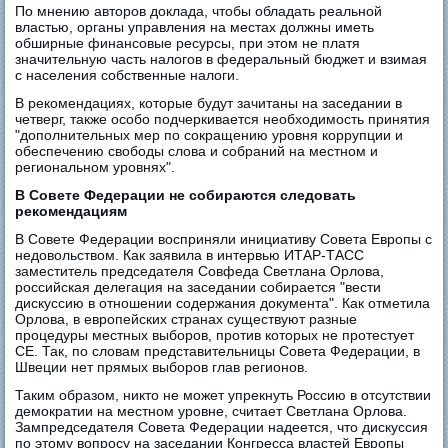
По мнению авторов доклада, чтобы обладать реальной
властью, органы управления на местах должны иметь
обширные финансовые ресурсы, при этом не платя
значительную часть налогов в федеральный бюджет и взимая
с населения собственные налоги.
В рекомендациях, которые будут зачитаны на заседании в
четверг, также особо подчеркивается необходимость принятия
"дополнительных мер по сокращению уровня коррупции и
обеспечению свободы слова и собраний на местном и
региональном уровнях".
В Совете Федерации не собираются следовать
рекомендациям
В Совете Федерации восприняли инициативу Совета Европы с
недовольством. Как заявила в интервью ИТАР-ТАСС
заместитель председателя Совфеда Светлана Орлова,
российская делегация на заседании собирается "вести
дискуссию в отношении содержания документа". Как отметила
Орлова, в европейских странах существуют разные
процедуры местных выборов, против которых не протестует
СЕ. Так, по словам представительницы Совета Федерации, в
Швеции нет прямых выборов глав регионов.
Таким образом, никто не может упрекнуть Россию в отсутствии
демократии на местном уровне, считает Светлана Орлова.
Зампредседателя Совета Федерации надеется, что дискуссия
по этому вопросу на заседании Конгресса властей Европы