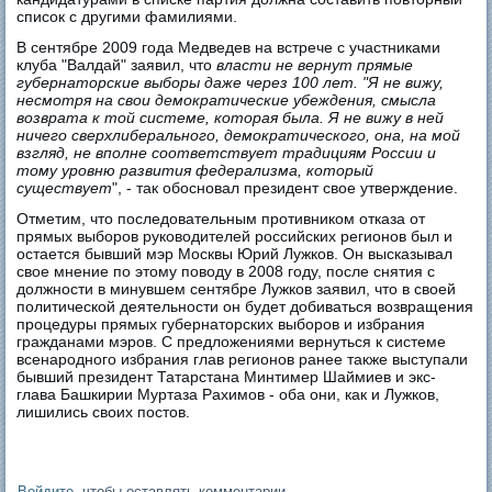
список с другими фамилиями.
В сентябре 2009 года Медведев на встрече с участниками
клуба "Валдай" заявил, что
власти не вернут прямые
губернаторские выборы даже через 100 лет. "Я не вижу,
несмотря на свои демократические убеждения, смысла
возврата к той системе, которая была. Я не вижу в ней
ничего сверхлиберального, демократического, она, на мой
взгляд, не вполне соответствует традициям России и
тому уровню развития федерализма, который
существует
", - так обосновал президент свое утверждение.
Отметим, что последовательным противником отказа от
прямых выборов руководителей российских регионов был и
остается бывший мэр Москвы Юрий Лужков. Он высказывал
свое мнение по этому поводу в 2008 году, после снятия с
должности в минувшем сентябре Лужков заявил, что в своей
политической деятельности он будет добиваться возвращения
процедуры прямых губернаторских выборов и избрания
гражданами мэров. С предложениями вернуться к системе
всенародного избрания глав регионов ранее также выступали
бывший президент Татарстана Минтимер Шаймиев и экс-
глава Башкирии Муртаза Рахимов - оба они, как и Лужков,
лишились своих постов.
Войдите
, чтобы оставлять комментарии