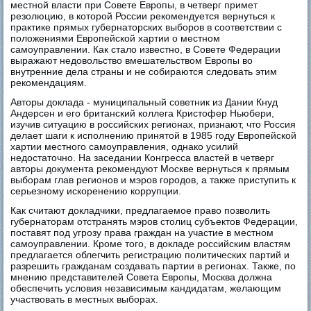
местной власти при Совете Европы, в четверг примет
резолюцию, в которой России рекомендуется вернуться к
практике прямых губернаторских выборов в соответствии с
положениями Европейской хартии о местном
самоуправлении. Как стало известно, в Совете Федерации
выражают недовольство вмешательством Европы во
внутренние дела страны и не собираются следовать этим
рекомендациям.
Авторы доклада - муниципальный советник из Дании Кнуд
Андерсен и его британский коллега Кристофер Ньюбери,
изучив ситуацию в российских регионах, признают, что Россия
делает шаги к исполнению принятой в 1985 году Европейской
хартии местного самоуправления, однако усилий
недостаточно. На заседании Конгресса властей в четверг
авторы документа рекомендуют Москве вернуться к прямым
выборам глав регионов и мэров городов, а также приступить к
серьезному искоренению коррупции.
Как считают докладчики, предлагаемое право позволить
губернаторам отстранять мэров столиц субъектов Федерации,
поставят под угрозу права граждан на участие в местном
самоуправлении. Кроме того, в докладе российским властям
предлагается облегчить регистрацию политических партий и
разрешить гражданам создавать партии в регионах. Также, по
мнению представителей Совета Европы, Москва должна
обеспечить условия независимым кандидатам, желающим
участвовать в местных выборах.