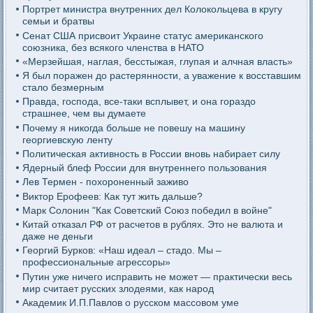
Портрет министра внутренних дел Колокольцева в кругу
семьи и братвы
Сенат США присвоит Украине статус американского
союзника, без всякого членства в НАТО
«Мерзейшая, наглая, бесстыжая, глупая и алчная власть»
Я был поражен до растерянности, а уважение к восставшим
стало безмерным
Правда, господа, все-таки всплывет, и она гораздо
страшнее, чем вы думаете
Почему я никогда больше не повешу на машину
георгиевскую ленту
Политическая активность в России вновь набирает силу
Ядерный блеф России для внутреннего пользования
Лев Термен - похороненный заживо
Виктор Ерофеев: Как тут жить дальше?
Марк Солонин "Как Советский Союз победил в войне"
Китай отказал РФ от расчетов в рублях. Это не валюта и
даже не деньги
Георгий Бурков: «Наш идеал – стадо. Мы –
профессиональные агрессоры»
Путин уже ничего исправить не может — практически весь
мир считает русских злодеями, как народ
Академик И.П.Павлов о русском массовом уме