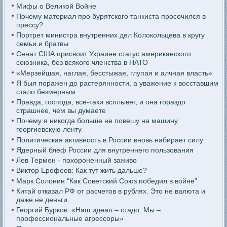
Мифы о Великой Войне
Почему материал про бурятского танкиста просочился в
прессу?
Портрет министра внутренних дел Колокольцева в кругу
семьи и братвы
Сенат США присвоит Украине статус американского
союзника, без всякого членства в НАТО
«Мерзейшая, наглая, бесстыжая, глупая и алчная власть»
Я был поражен до растерянности, а уважение к восставшим
стало безмерным
Правда, господа, все-таки всплывет, и она гораздо
страшнее, чем вы думаете
Почему я никогда больше не повешу на машину
георгиевскую ленту
Политическая активность в России вновь набирает силу
Ядерный блеф России для внутреннего пользования
Лев Термен - похороненный заживо
Виктор Ерофеев: Как тут жить дальше?
Марк Солонин "Как Советский Союз победил в войне"
Китай отказал РФ от расчетов в рублях. Это не валюта и
даже не деньги
Георгий Бурков: «Наш идеал – стадо. Мы –
профессиональные агрессоры»