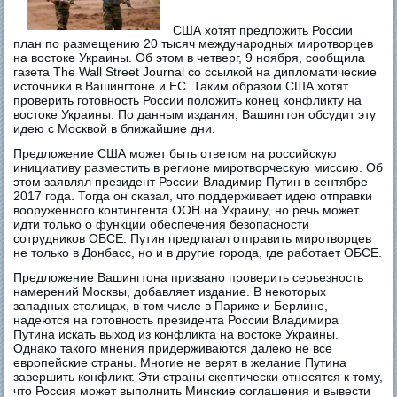
США хотят предложить России
план по размещению 20 тысяч международных миротворцев
на востоке Украины. Об этом в четверг, 9 ноября, сообщила
газета The Wall Street Journal со ссылкой на дипломатические
источники в Вашингтоне и ЕС. Таким образом США хотят
проверить готовность России положить конец конфликту на
востоке Украины. По данным издания, Вашингтон обсудит эту
идею с Москвой в ближайшие дни.
Предложение США может быть ответом на российскую
инициативу разместить в регионе миротворческую миссию. Об
этом заявлял президент России Владимир Путин в сентябре
2017 года. Тогда он сказал, что поддерживает идею отправки
вооруженного контингента ООН на Украину, но речь может
идти только о функции обеспечения безопасности
сотрудников ОБСЕ. Путин предлагал отправить миротворцев
не только в Донбасс, но и в другие города, где работает ОБСЕ.
Предложение Вашингтона призвано проверить серьезность
намерений Москвы, добавляет издание. В некоторых
западных столицах, в том числе в Париже и Берлине,
надеются на готовность президента России Владимира
Путина искать выход из конфликта на востоке Украины.
Однако такого мнения придерживаются далеко не все
европейские страны. Многие не верят в желание Путина
завершить конфликт. Эти страны скептически относятся к тому,
что Россия может выполнить Минские соглашения и вывести