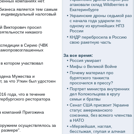
военных компаниях нет.
атаковали склад Wildberries в
 бизнеса является тем самым
Екатеринбурге
, индивидуальный налоговый
Украинские дроны седьмой раз
с начала года ударили по
одному из крупнейших НПЗ
ий Викторович просил
России
еятельности никакого
КНДР перебросила в Россию
свою ракетную часть
экспедиции в Сирию (ЧВК
 самопровозглашенных
За все время:
Россия умирает
 в котором участвовал
Мифы о Великой Войне
Почему материал про
ордена Мужества и
бурятского танкиста
, за что Уткин был удостоен
просочился в прессу?
Портрет министра внутренних
дел Колокольцева в кругу
16 года, что в течение
семьи и братвы
тербургского ресторатора
Сенат США присвоит Украине
статус американского
из компаний Пригожина
союзника, без всякого членства
в НАТО
 оружием осуществлялось за
«Мерзейшая, наглая,
 размере".
бесстыжая, глупая и алчная