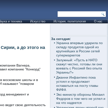
аука и техника
Искусство
История, политология
О нас
За сегодня:
Украина впервые ударила по
ирии, а до этого на
складу продуктов одной из
крупнейших в России сетей
супермаркетов
Залужный: «Пусть в НАТО
скажут честно, готовы ли они
 компании Вагнера,
воевать с Россией без опыта
лавил компанию "Конкорд"
Украины?»
Джанни Инфантино пока
в московские школы и в
устоял и продолжает
МИ называют "поваром
оставаться на посту главы
ФИФА
корд менеджмент и
Экс-министр обороны Михаил
Федоров о том чего не успел и
на что надеется
оно ведет свою деятельность
Украинские дроны второй раз