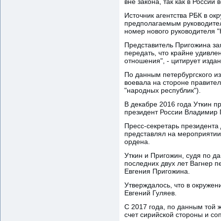
вне закона, так как в России
Источник агентства РБК в о
предполагаемым руководител
номер нового руководителя "
Представитель Пригожина зая
передать, что крайне удивле
отношения", - цитирует изда
По данным петербургского из
воевала на стороне правите
"народных республик").
В декабре 2016 года Уткин п
президент России Владимир 
Пресс-секретарь президента 
представлял на мероприятии 
ордена.
Уткин и Пригожин, судя по д
последних двух лет Вагнер п
Евгения Пригожина.
Утверждалось, что в окружен
Евгений Гуляев.
С 2017 года, по данным той
счет сирийской стороны и с