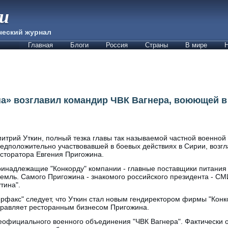
ии
ческий журнал
Главная
Блоги
Россия
Страны
В мире
Н
а» возглавил командир ЧВК Вагнера, воюющей в С
итрий Уткин, полный тезка главы так называемой частной военной
едположительно участвовавшей в боевых действиях в Сирии, возг
сторатора Евгения Пригожина.
инадлежащие "Конкорду" компании - главные поставщики питания 
емль. Самого Пригожина - знакомого российского президента - С
тина".
рфакс" следует, что Уткин стал новым гендиректором фирмы "Кон
управляет ресторанным бизнесом Пригожина.
неофициального военного объединения "ЧВК Вагнера". Фактически 