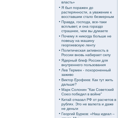
власть»
Я был поражен до
растерянности, а уважение к
восставшим стало безмерным
Правда, господа, все-таки
всплывет, и она гораздо
страшнее, чем вы думаете
Почему я никогда больше не
повешу на машину
георгиевскую ленту
Политическая активность в
России вновь набирает силу
Ядерный блеф России для
внутреннего пользования
Лев Термен - похороненный
заживо
Виктор Ерофеев: Как тут жить
дальше?
Марк Солонин "Как Советский
Союз победил в войне"
Китай отказал РФ от расчетов в
рублях. Это не валюта и даже
не деньги
Георгий Бурков: «Наш идеал –