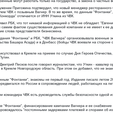
 военные могут работать только на государство, а закона о частных 
кружении Пригожина подтвердил, что новый менеджер ресторанного
ем ЧВК с позывным Вагнер. В то же время, по данным "Фонтанки"
Конкорда" отличается от ИНН Уткина из ЧВК.
вил РБК, что тот никакой информацией о ЧВК не обладает. "Евген
н самим фактом существования данной компании и не имеет к ее д
ние слова представителя бизнесмена.
дания "Фонтанка" и РБК, "ЧВК Вагнера" организовывала военные 
льства Башара Асада) и в Донбасс (бойцы ЧВК воевали на стороне
рисутствовал в Кремле на приеме по случаю Дня Героев Отечества,
Путин.
Дмитрий Песков после говорил журналистам, что Уткин - кавалер 
в Кремле Новгородскую область. При этом он добавил, что не знает
анным "Фонтанки", знакомы не первый год. Издание писало летом 20
ередвигался по России в сопровождении людей, работающих на пе
ии командира ЧВК есть руководитель службы безопасности одной 
 же "Фонтанки", финансирование кампании Вагнера и ее снабжение
опровождалось "постоянными задержками платежей и спорами об их