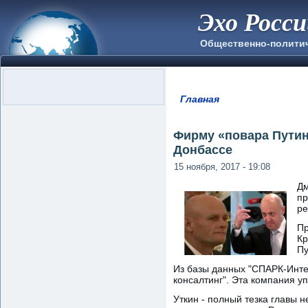
Эхо Росс
Общественно-полити
Главная
Вы здесь
Фирму «повара Путин
Донбассе
15 ноября, 2017 - 19:08
Дм
пр
ре
Пр
Кр
Пу
Из базы данных "СПАРК-Инте
консалтинг". Эта компания 
Уткин - полный тезка главы 