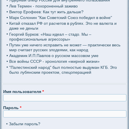
Ядерный блеф России для внутреннего пользования
Лев Термен - похороненный заживо
Виктор Ерофеев: Как тут жить дальше?
Марк Солонин "Как Советский Союз победил в войне"
Китай отказал РФ от расчетов в рублях. Это не валюта и
даже не деньги
Георгий Бурков: «Наш идеал – стадо. Мы –
профессиональные агрессоры»
Путин уже ничего исправить не может — практически весь
мир считает русских злодеями, как народ
Академик И.П.Павлов о русском массовом уме
Все войны СССР - хронология «мирной жизни»
"Палестинский народ" был полностью выдуман КГБ. Это
было лубянским проектом, спецоперацией
Имя пользователя
*
Пароль
*
Забыли пароль?