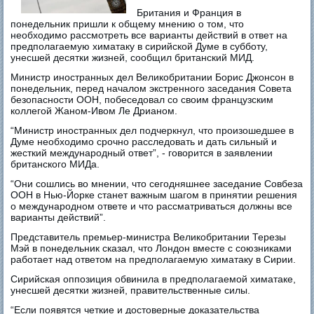
Британия и Франция в
понедельник пришли к общему мнению о том, что
необходимо рассмотреть все варианты действий в ответ на
предполагаемую химатаку в сирийской Думе в субботу,
унесшей десятки жизней, сообщил британский МИД.
Министр иностранных дел Великобритании Борис Джонсон в
понедельник, перед началом экстренного заседания Совета
безопасности ООН, побеседовал со своим французским
коллегой Жаном-Ивом Ле Дрианом.
“Министр иностранных дел подчеркнул, что произошедшее в
Думе необходимо срочно расследовать и дать сильный и
жесткий международный ответ”, - говорится в заявлении
британского МИДа.
“Они сошлись во мнении, что сегодняшнее заседание Совбеза
ООН в Нью-Йорке станет важным шагом в принятии решения
о международном ответе и что рассматриваться должны все
варианты действий”.
Представитель премьер-министра Великобритании Терезы
Мэй в понедельник сказал, что Лондон вместе с союзниками
работает над ответом на предполагаемую химатаку в Сирии.
Сирийская оппозиция обвинила в предполагаемой химатаке,
унесшей десятки жизней, правительственные силы.
“Если появятся четкие и достоверные доказательства