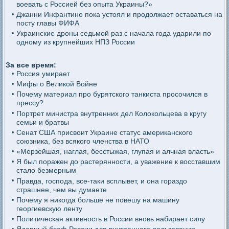
воевать с Россией без опыта Украины?»
Джанни Инфантино пока устоял и продолжает оставаться на
посту главы ФИФА
Украинские дроны седьмой раз с начала года ударили по
одному из крупнейших НПЗ России
За все время:
Россия умирает
Мифы о Великой Войне
Почему материал про бурятского танкиста просочился в
прессу?
Портрет министра внутренних дел Колокольцева в кругу
семьи и братвы
Сенат США присвоит Украине статус американского
союзника, без всякого членства в НАТО
«Мерзейшая, наглая, бесстыжая, глупая и алчная власть»
Я был поражен до растерянности, а уважение к восставшим
стало безмерным
Правда, господа, все-таки всплывет, и она гораздо
страшнее, чем вы думаете
Почему я никогда больше не повешу на машину
георгиевскую ленту
Политическая активность в России вновь набирает силу