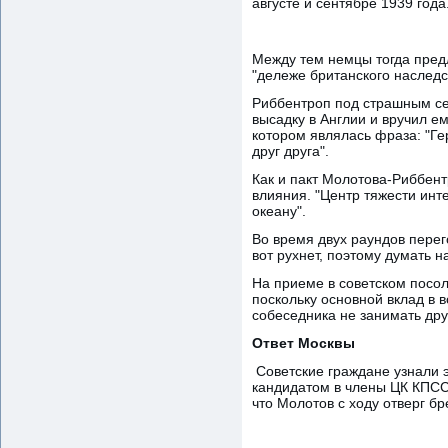
августе и сентябре 1939 года
Между тем немцы тогда предл
"дележе британского наследс
Риббентроп под страшным с
высадку в Англии и вручил е
котором являлась фраза: "Г
друг друга".
Как и пакт Молотова-Риббен
влияния. "Центр тяжести инт
океану".
Во время двух раундов перег
вот рухнет, поэтому думать н
На приеме в советском посол
поскольку основной вклад в 
собеседника не занимать дру
Ответ Москвы
Советские граждане узнали э
кандидатом в члены ЦК КПСС
что Молотов с ходу отверг 