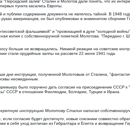
а "Персидский залив" Сталин и Молотов дали понять, что их интере
первых пункта касались Европы.
 и публики содержание документа не являлось тайной. В 1948 году,
 руках американцев, он был опубликован в знаменитом сборнике Го
тисоветской фальшивкой" и "провокацией в духе "холодной войны",
ная копия с собственноручной пометкой Молотова: "Передано г. 
росу больше не возвращались. Никакой реакции на советские конт
нии стали орудийные залпы на рассвете 22 июня 1941 года.
аши дни инструкции, полученной Молотовым от Сталина, "фантасти
осквы неожиданным.
ремьеру было поручено дать согласие на присоединение СССР к "
сы" СССР в отношении Финляндии, Болгарии, Турции и Ирана.
кретную инструкцию Молотову Сталин написал собственнору
е, если согласие будет достигнуто, новые союзники совместно обра
и в себя уход англичан из Гибралтара и Египта и возвращение Ге