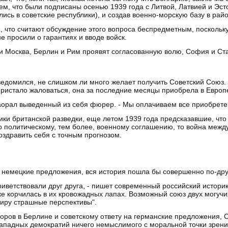
ем, что были подписаны осенью 1939 года с Литвой, Латвией и Эст
лись в советские республики), и создав военно-морскую базу в ра
, что считают обсуждение этого вопроса беспредметным, поскольку
е просили о гарантиях и вводе войск.
ли Москва, Берлин и Рим проявят согласованную волю, София и Ст
ведомился, не слишком ли много желает получить Советский Союз. 
ристало жаловаться, она за последние месяцы приобрела в Европ
 заорал выведенный из себя фюрер. - Мы оплачиваем все приобрете
ики британской разведки, еще летом 1939 года предсказавшие, что
о политическому, тем более, военному соглашению, то война межд
оздравить себя с точным прогнозом.
 немецкие предложения, вся история пошла бы совершенно по-дру
иветствовали друг друга, - пишет современный российский историк
же корчилась в их кровожадных лапах. Возможный союз двух могуч
иру страшные перспективы".
ров в Берлине и советскому ответу на германские предложения, С
ападных демократий ничего немыслимого с моральной точки зрения