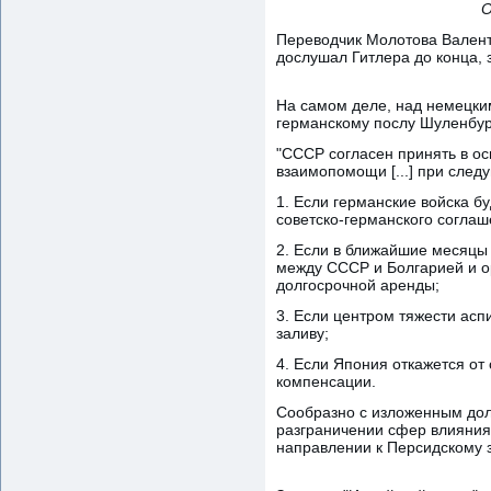
О
Переводчик Молотова Валенти
дослушал Гитлера до конца, 
На самом деле, над немецки
германскому послу Шуленбург
"СССР согласен принять в ос
взаимопомощи [...] при след
1. Если германские войска 
советско-германского соглаше
2. Если в ближайшие месяцы
между СССР и Болгарией и о
долгосрочной аренды;
3. Если центром тяжести асп
заливу;
4. Если Япония откажется от
компенсации.
Сообразно с изложенным долж
разграничении сфер влияния
направлении к Персидскому з