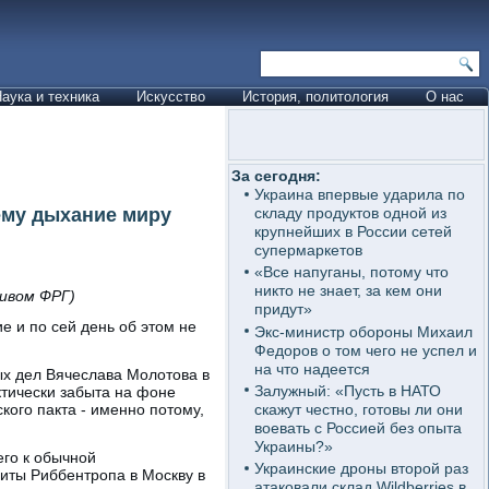
аука и техника
Искусство
История, политология
О нас
За сегодня:
Украина впервые ударила по
ему дыхание миру
складу продуктов одной из
крупнейших в России сетей
супермаркетов
«Все напуганы, потому что
никто не знает, за кем они
ивом ФРГ)
придут»
е и по сей день об этом не
Экс-министр обороны Михаил
Федоров о том чего не успел и
на что надеется
ых дел Вячеслава Молотова в
Залужный: «Пусть в НАТО
ктически забыта на фоне
скажут честно, готовы ли они
кого пакта - именно потому,
воевать с Россией без опыта
Украины?»
его к обычной
Украинские дроны второй раз
зиты Риббентропа в Москву в
атаковали склад Wildberries в