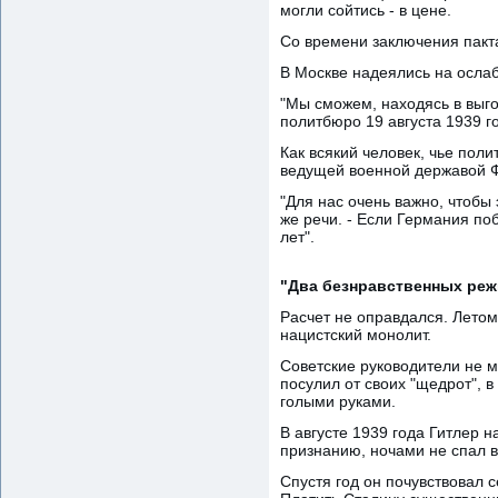
могли сойтись - в цене.
Со времени заключения пакт
В Москве надеялись на ослаб
"Мы сможем, находясь в выго
политбюро 19 августа 1939 г
Как всякий человек, чье по
ведущей военной державой Ф
"Для нас очень важно, чтобы 
же речи. - Если Германия по
лет".
"Два безнравственных ре
Расчет не оправдался. Лето
нацистский монолит.
Советские руководители не м
посулил от своих "щедрот", в
голыми руками.
В августе 1939 года Гитлер н
признанию, ночами не спал в
Спустя год он почувствовал 