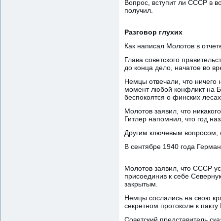
Вопрос, вступит ли СССР в в
получил.
Разговор глухих
Как написал Молотов в отчет
Глава советского правительст
до конца дело, начатое во в
Немцы отвечали, что ничего 
момент любой конфликт на Б
беспокоятся о финских лесах
Молотов заявил, что никаког
Гитлер напомнил, что год на
Другим ключевым вопросом, 
В сентябре 1940 года Герман
Молотов заявил, что СССР ус
присоединив к себе Северную
закрытым.
Немцы сослались на свою кр
секретном протоколе к пакту
Советский представитель сказ