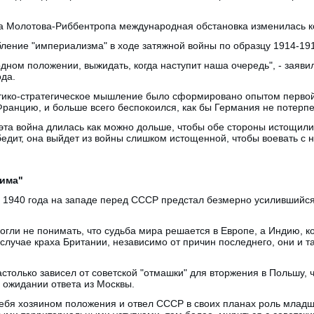
а Молотова-Риббентропа международная обстановка изменилась 
ление "империализма" в ходе затяжной войны по образцу 1914-191
дном положении, выжидать, когда наступит наша очередь", - заяви
ода.
литико-стратегическое мышление было сформировано опытом первой
ранцию, и больше всего беспокоился, как бы Германия не потерп
эта война длилась как можно дольше, чтобы обе стороны истощили с
бедит, она выйдет из войны слишком истощенной, чтобы воевать с 
жима"
м 1940 года на западе перед СССР предстал безмерно усилившийс
огли не понимать, что судьба мира решается в Европе, а Индию,
 случае краха Британии, независимо от причин последнего, они и так
астолько зависел от советской "отмашки" для вторжения в Польшу, 
 ожидании ответа из Москвы.
себя хозяином положения и отвел СССР в своих планах роль младш