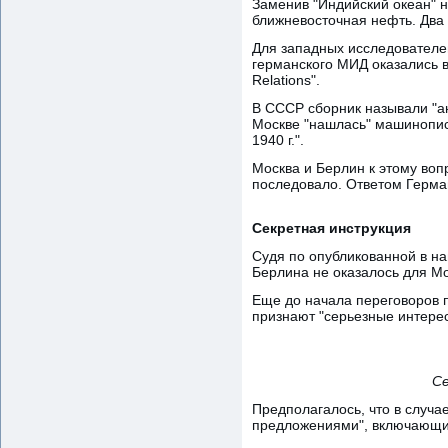
Заменив "Индийский океан" н
ближневосточная нефть. Два 
Для западных исследователей
германского МИД оказались в
Relations".
В СССР сборник называли "ан
Москве "нашлась" машинопис
1940 г.".
Москва и Берлин к этому воп
последовало. Ответом Герма
Секретная инструкция
Судя по опубликованной в н
Берлина не оказалось для М
Еще до начала переговоров п
признают "серьезные интере
Се
Предполагалось, что в случа
предложениями", включающим