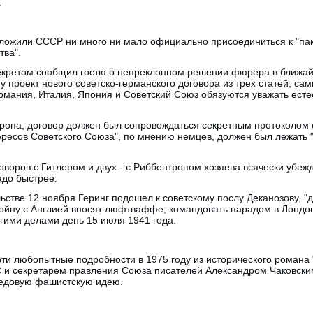
.
ожили СССР ни много ни мало официально присоединиться к "пакту
тва".
екретом сообщил гостю о непреклонном решении фюрера в ближай
му проект нового советско-германского договора из трех статей, с
ермания, Италия, Япония и Советский Союз обязуются уважать ест
тропа, договор должен был сопровождаться секретным протоколом 
ересов Советского Союза", по мнению немцев, должен был лежать 
оворов с Гитлером и двух - с Риббентропом хозяева всячески убежд
адо быстрее.
ьстве 12 ноября Геринг подошел к советскому послу Деканозову, "
войну с Англией вносят люфтваффе, командовать парадом в Лондо
гими делами день 15 июля 1941 года.
ти любопытные подробности в 1975 году из исторического романа 
 и секретарем правления Союза писателей Александром Чаковским
бредовую фашистскую идею.