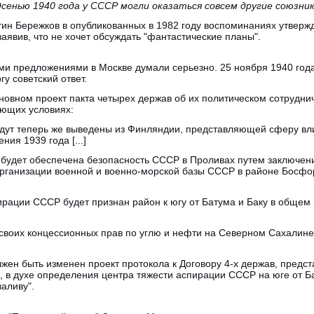
сенью 1940 года у СССР могли оказаться совсем другие союзни
н Бережков в опубликованных в 1982 году воспоминаниях утвержда
заявив, что не хочет обсуждать "фантастические планы".
ми предложениями в Москве думали серьезно. 25 ноября 1940 год
у советский ответ.
новном проект пакта четырех держав об их политическом сотрудни
ующих условиях:
будут теперь же выведены из Финляндии, представляющей сферу вл
ния 1939 года [...]
 будет обеспечена безопасность СССР в Проливах путем заключе
рганизации военной и военно-морской базы СССР в районе Босфо
ирации СССР будет признан район к югу от Батума и Баку в общем
 своих концессионных прав по углю и нефти на Северном Сахалин
ен быть изменен проект протокола к Договору 4-х держав, предст
, в духе определения центра тяжести аспирации СССР на юге от Б
аливу".