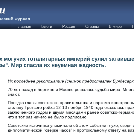
ии
ческий журнал
Главная
Блоги
Россия
Страны
В мире
Н
 могучих тоталитарных империй сулил затаивш
ы". Мир спасла их неуемная жадность.
Их последнее рукопожатие (снимок предоставлен Бундесарх
70 лет назад в Берлине и Москве решалась судьба мира. Многи
знают.
Поездка главы советского правительства и наркома иностранн
столицу Третьего рейха 12-13 ноября 1940 года оказалась пра
заключенного годом и двумя месяцами ранее советско-германс
что в тот раз ничего не было подписано.
Советские источники упоминали об этом событии глухо, сводя 
дипломатической "сверке часов" и протокольному ответу на ви