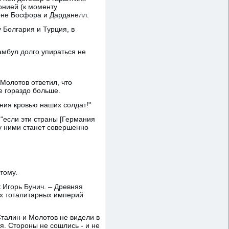
онией (к моменту
йоне Босфора и Дарданелл.
 Болгария и Турция, в
амбул долго упираться не
Молотов ответил, что
е гораздо больше.
ния кровью наших солдат!"
 "если эти страны [Германия
у ними станет совершенно
гому.
 Игорь Бунич. – Древняя
их тоталитарных империй
талин и Молотов не видели в
. Стороны не сошлись - и не