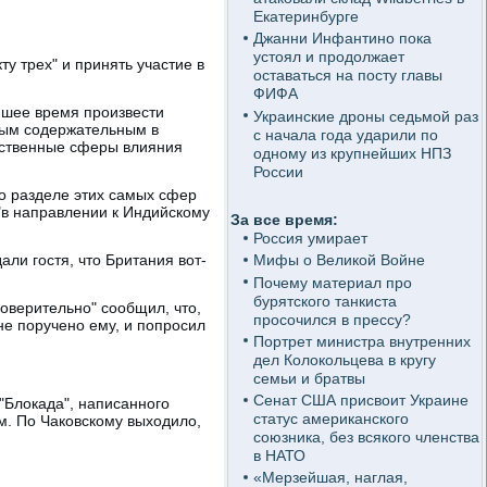
Екатеринбурге
Джанни Инфантино пока
устоял и продолжает
 трех" и принять участие в
оставаться на посту главы
ФИФА
шее время произвести
Украинские дроны седьмой раз
амым содержательным в
с начала года ударили по
ественные сферы влияния
одному из крупнейших НПЗ
России
о разделе этих самых сфер
"в направлении к Индийскому
За все время:
Россия умирает
али гостя, что Британия вот-
Мифы о Великой Войне
Почему материал про
бурятского танкиста
доверительно" сообщил, что,
просочился в прессу?
не поручено ему, и попросил
Портрет министра внутренних
дел Колокольцева в кругу
семьи и братвы
Сенат США присвоит Украине
"Блокада", написанного
статус американского
. По Чаковскому выходило,
союзника, без всякого членства
в НАТО
«Мерзейшая, наглая,