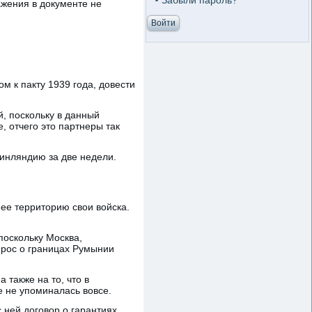
Забыли пароль?
ажения в документе не
м к пакту 1939 года, довести
й, поскольку в данный
 отчего это партнеры так
Финляндию за две недели.
ее территорию свои войска.
поскольку Москва,
прос о границах Румынии
также на то, что в
е не упоминалась вовсе.
с ней договор о гарантиях