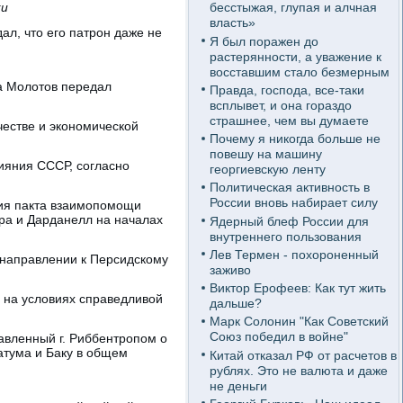
ки
бесстыжая, глупая и алчная
власть»
л, что его патрон даже не
Я был поражен до
растерянности, а уважение к
восставшим стало безмерным
а Молотов передал
Правда, господа, все-таки
всплывет, и она гораздо
страшнее, чем вы думаете
честве и экономической
Почему я никогда больше не
повешу на машину
ияния СССР, согласно
георгиевскую ленту
Политическая активность в
России вновь набирает силу
ния пакта взаимопомощи
ра и Дарданелл на началах
Ядерный блеф России для
внутреннего пользования
Лев Термен - похороненный
 направлении к Персидскому
заживо
Виктор Ерофеев: Как тут жить
е на условиях справедливой
дальше?
Марк Солонин "Как Советский
Союз победил в войне"
авленный г. Риббентропом о
атума и Баку в общем
Китай отказал РФ от расчетов в
рублях. Это не валюта и даже
не деньги