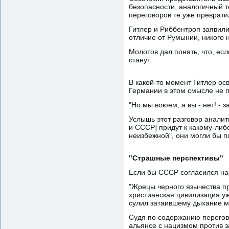
безопасности, аналогичный т
переговоров те уже преврати
Гитлер и Риббентроп заявили
отличие от Румынии, никого н
Молотов дал понять, что, ес
станут.
В какой-то момент Гитлер ос
Германии в этом смысле не п
"Но мы воюем, а вы - нет! -
Услышь этот разговор аналит
и СССР] придут к какому-либ
неизбежной", они могли бы п
"Страшные перспективы"
Если бы СССР согласился на
"Жрецы черного язычества пр
христианская цивилизация у
сулил затаившему дыхание м
Судя по содержанию перегово
альянсе с нацизмом против з