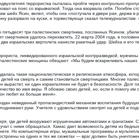
идвухлетняя террористка пыталась пройти через контрольно-пропуск
овал на пояс со взрывчаткой. Тогда она взорвала себя. Погибли с
сам шейх Ясин, велел, чтобы она «постучала в двери рая, держа в 
ину разорвало на куски, и торжествующе сказал тележурналистам:
 пятьдесят три палестинских смертника, посланных Ясином, убили
т смертников удалось перехватить. 22 марта 2004 года, в половине
, два израильских вертолета нанесли ракетный удар. Шейха и его 
ррориста, ликвидированного израильской контрразведкой, мужчины
А палестинские женщины обещают: «Мы будем вскармливать наших
здалась такая националистическая и религиозная атмосфера, кото
х детей на смерть и самим становиться смертницами. Многие палес
он вырастет, ни один израильтянин не будет в безопасности. Долг 
чество во имя веры. Я обожаю своих детей, но, если я помогу им с
 он любит их больше меня».
оздан невиданный пропагандистский механизм воспитания будущих 
е поднимают руки. Учителя с удовольствием смотрят на детей и по
геря, где детей вооружают игрушечными автоматами и гранатами.
учат с ними обращаться. Хамас дает возможность детям из бедных
рнете. Но компьютерные игры, музыкальные программы и мультип
остроены на одних и тех же сюжетах — враг должен быть уничтоже