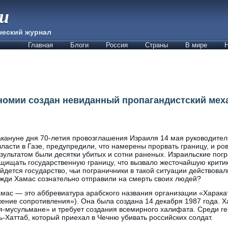
ии
ческий журнал
Главная
Блоги
Россия
Страны
В мире
Н
номии создан невиданный пропагандистский мех
кануне дня 70-летия провозглашения Израиля 14 мая руководител
власти в Газе, предупредили, что намерены прорвать границу, и ро
зультатом были десятки убитых и сотни раненых. Израильские по
щищать государственную границу, что вызвало жесточайшую критик
йдется государство, чьи пограничники в такой ситуации действова
жди Хамас сознательно отправили на смерть своих людей?
мас — это аббревиатура арабского названия организации «Харака
ение сопротивления»). Она была создана 14 декабря 1987 года. Х
я-мусульмане» и требует создания всемирного халифата. Среди ге
-Хаттаб, который приехал в Чечню убивать российских солдат.