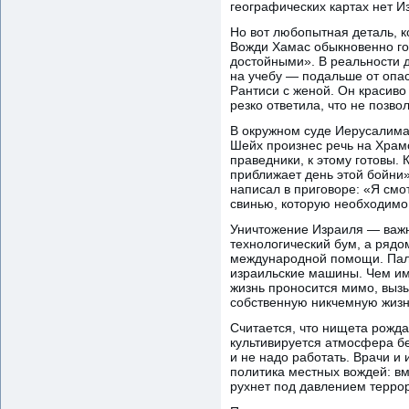
географических картах нет И
Но вот любопытная деталь, к
Вожди Хамас обыкновенно гов
достойными». В реальности 
на учебу — подальше от опас
Рантиси с женой. Он красиво
резко ответила, что не позво
В окружном суде Иерусалима
Шейх произнес речь на Храмо
праведники, к этому готовы.
приближает день этой бойни
написал в приговоре: «Я смо
свинью, которую необходимо 
Уничтожение Израиля — важн
технологический бум, а рядо
международной помощи. Пале
израильские машины. Чем им 
жизнь проносится мимо, вызы
собственную никчемную жизн
Считается, что нищета рожда
культивируется атмосфера бе
и не надо работать. Врачи и
политика местных вождей: вм
рухнет под давлением терро