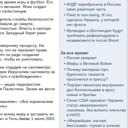
о время игры в футбол. Его
КНДР перебросила в Россию
го желания. Ясин создал
свою ракетную часть
 палестинцев.
Fleet in non-being. И это
дитель службы безопасности
сделала Украина, у которой
бивали до смерти,
нет флота
окостью. Власть в секторе
Ирландия и Шотландия будут
ся Западный берег реки
требовать референдумов о
независимости после Brexit
говорному процессу. На
у, что не признает право
За все время:
то он ради создания
Россия умирает
, чтобы их уничтожать.
Мифы о Великой Войне
не отдадим ни сантиметра.
Почему материал про
одим Иерусалим сантиметр за
бурятского танкиста
путь к освобождению».
просочился в прессу?
— акции террористов-
Портрет министра внутренних
ся Палестина. Зачем же вести
дел Колокольцева в кругу
семьи и братвы
Сенат США присвоит Украине
ованием»: «Все израильские
статус американского
иль».
союзника, без всякого членства
о всему миру и заставить их
в НАТО
и» в Тель-Авиве 1 июня 2001
«Мерзейшая, наглая,
бесстыжая, глупая и алчная