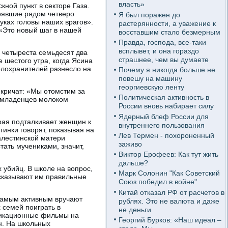
власть»
ной пункт в секторе Газа.
тоявшие рядом четверо
Я был поражен до
руках головы наших врагов».
растерянности, а уважение к
 «Это новый шаг в нашей
восставшим стало безмерным
Правда, господа, все-таки
всплывет, и она гораздо
 четыреста семьдесят два
страшнее, чем вы думаете
 шестого утра, когда Ясина
телохранителей разнесло на
Почему я никогда больше не
повешу на машину
георгиевскую ленту
 кричат: «Мы отомстим за
Политическая активность в
 младенцев молоком
России вновь набирает силу
Ядерный блеф России для
рая подталкивает женщин к
внутреннего пользования
тинки говорят, показывая на
Лев Термен - похороненный
палестинской матери
заживо
тать мучениками, значит,
Виктор Ерофеев: Как тут жить
дальше?
убийц. В школе на вопрос,
Марк Солонин "Как Советский
дсказывают им правильные
Союз победил в войне"
Китай отказал РФ от расчетов в
 Самым активным вручают
рублях. Это не валюта и даже
 семей поиграть в
не деньги
ликационные фильмы на
Георгий Бурков: «Наш идеал –
н. На школьных