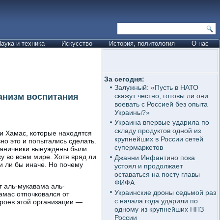
аука и техника
Искусство
История, политология
О нас
За сегодня:
Залужный: «Пусть в НАТО
анизм воспитания
скажут честно, готовы ли они
воевать с Россией без опыта
Украины?»
Украина впервые ударила по
складу продуктов одной из
и Хамас, которые находятся
крупнейших в России сетей
вно это и попытались сделать.
супермаркетов
граничники вынуждены были
у во всем мире. Хотя вряд ли
Джанни Инфантино пока
ли ли бы иначе. Но почему
устоял и продолжает
оставаться на посту главы
ФИФА
т аль-мукавама аль-
Украинские дроны седьмой раз
амас отпочковался от
с начала года ударили по
роев этой организации —
одному из крупнейших НПЗ
России