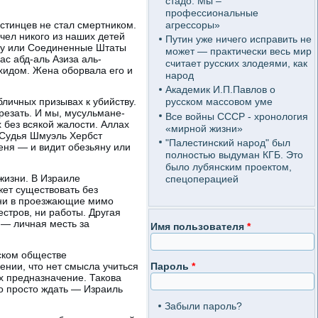
стадо. Мы –
профессиональные
агрессоры»
естинцев не стал смертником.
чел никого из наших детей
Путин уже ничего исправить не
опу или Соединенные Штаты
может — практически весь мир
с абд-аль Азиза аль-
считает русских злодеями, как
ахидом. Жена оборвала его и
народ
Академик И.П.Павлов о
личных призывах к убийству.
русском массовом уме
резать. И мы, мусульмане-
Все войны СССР - хронология
 без всякой жалости. Аллах
«мирной жизни»
 Судья Шмуэль Хербст
"Палестинский народ" был
еня — и видит обезьяну или
полностью выдуман КГБ. Это
было лубянским проектом,
жизни. В Израиле
спецоперацией
жет существовать без
мни в проезжающие мимо
стров, ни работы. Другая
 — личная месть за
Имя пользователя
*
нском обществе
ении, что нет смысла учиться
Пароль
*
х предназначение. Такова
до просто ждать — Израиль
Забыли пароль?