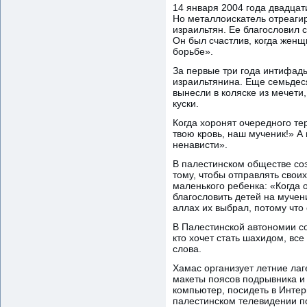
14 января 2004 года двадцат
Но металлоискатель отреагир
израильтян. Ее благословил 
Он был счастлив, когда женщ
борьбе».
За первые три года интифады
израильтянина. Еще семьдеся
вынесли в коляске из мечети
куски.
Когда хоронят очередного те
твою кровь, наш мученик!» 
ненависти».
В палестинском обществе со
тому, чтобы отправлять свои
маленького ребенка: «Когда 
благословить детей на мучени
аллах их выбрал, потому что
В Палестинской автономии с
кто хочет стать шахидом, вс
слова.
Хамас организует летние ла
макеты поясов подрывника и 
компьютер, посидеть в Инте
палестинском телевидении п