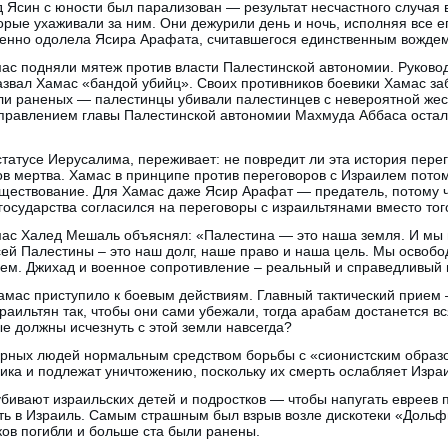
Ясин с юности был парализован — результат несчастного случая в
рые ухаживали за ним. Они дежурили день и ночь, исполняя все е
пенно одолела Ясира Арафата, считавшегося единственным вождем
мас подняли мятеж против власти Палестинской автономии. Руково
звал Хамас «бандой убийц». Своих противников боевики Хамас за
ли раненых — палестинцы убивали палестинцев с невероятной жест
управлением главы Палестинской автономии Махмуда Аббаса остал
 статусе Иерусалима, переживает: не повредит ли эта история пере
в мертва. Хамас в принципе против переговоров с Израилем потом
уществование. Для Хамас даже Ясир Арафат — предатель, потому ч
государства согласился на переговоры с израильтянами вместо того
ас Халед Мешаль объяснял: «Палестина — это наша земля. И мы 
ей Палестины – это наш долг, наше право и наша цель. Мы освоб
нем. Джихад и военное сопротивление – реальный и справедливый 
амас приступило к боевым действиям. Главный тактический прием 
зраильтян так, чтобы они сами убежали, тогда арабам достанется в
е должны исчезнуть с этой земли навсегда?
ирных людей нормальным средством борьбы с «сионистским образ
ка и подлежат уничтожению, поскольку их смерть ослабляет Изра
бивают израильских детей и подростков — чтобы напугать евреев п
ать в Израиль. Самым страшным был взрыв возле дискотеки «Дольф
тков погибли и больше ста были ранены.