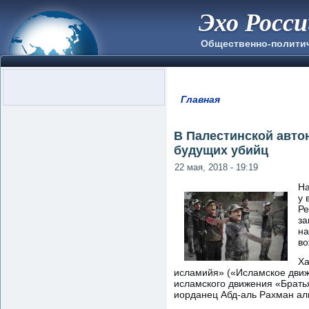
Эхо Росс
Общественно-полити
Главная
Вы здесь
В Палестинской авто
будущих убийц
22 мая, 2018 - 19:19
На
у 
Ре
за
на
во
Ха
исламийя» («Исламское движ
исламского движения «Брать
иорданец Абд-аль Рахман аль