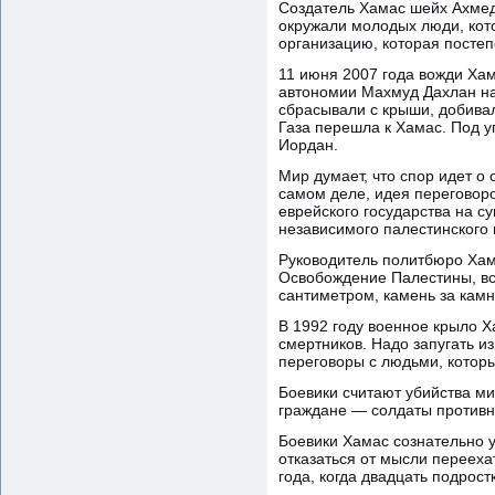
Создатель Хамас шейх Ахмед 
окружали молодых люди, кото
организацию, которая посте
11 июня 2007 года вожди Ха
автономии Махмуд Дахлан на
сбрасывали с крыши, добива
Газа перешла к Хамас. Под 
Иордан.
Мир думает, что спор идет о
самом деле, идея переговоро
еврейского государства на с
независимого палестинского 
Руководитель политбюро Хам
Освобождение Палестины, вс
сантиметром, камень за кам
В 1992 году военное крыло Х
смертников. Надо запугать и
переговоры с людьми, которы
Боевики считают убийства м
граждане — солдаты противни
Боевики Хамас сознательно у
отказаться от мысли переех
года, когда двадцать подрос