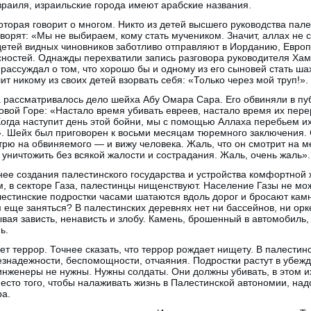
зраиля, израильские города имеют арабские названия.
оторая говорит о многом. Никто из детей высшего руководства пал
орят: «Мы не выбираем, кому стать мучеником. Значит, аллах не с
детей видных чиновников заботливо отправляют в Иорданию, Евр
ностей. Однажды перехватили запись разговора руководителя Хама
 рассуждал о том, что хорошо бы и одному из его сыновей стать ш
лит никому из своих детей взорвать себя: «Только через мой труп!».
 рассматривалось дело шейха Абу Омара Сара. Его обвиняли в пуб
вой Горе: «Настало время убивать евреев, настало время их пере
 Когда наступит день этой бойни, мы с помощью Аллаха перебьем их
». Шейх был приговорен к восьми месяцам тюремного заключения.
трю на обвиняемого — и вижу человека. Жаль, что он смотрит на м
уничтожить без всякой жалости и сострадания. Жаль, очень жаль».
ее создания палестинского государства и устройства комфортной 
м, в секторе Газа, палестинцы нищенствуют. Население Газы не мо
стинские подростки часами шатаются вдоль дорог и бросают ка
еще заняться? В палестинских деревнях нет ни бассейнов, ни орке
вая зависть, ненависть и злобу. Камень, брошенный в автомобиль,
ь.
ет террор. Точнее сказать, что террор рождает нищету. В палести
знадежности, беспомощности, отчаяния. Подростки растут в убежд
 инженеры не нужны. Нужны солдаты. Они должны убивать, в этом и
есто того, чтобы налаживать жизнь в Палестинской автономии, на
ра.