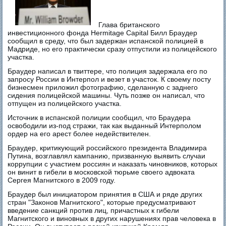
Глава британского
инвестиционного фонда Hermitage Capital Билл Браудер
сообщил в среду, что был задержан испанской полицией в
Мадриде, но его практически сразу отпустили из полицейского
участка.
Браудер написал в твиттере, что полиция задержала его по
запросу России в Интерпол и везет в участок. К своему посту
бизнесмен приложил фотографию, сделанную с заднего
сидения полицейской машины. Чуть позже он написал, что
отпущен из полицейского участка.
Источник в испанской полиции сообщил, что Браудера
освободили из-под стражи, так как выданный Интерполом
ордер на его арест более недействителен.
Браудер, критикующий российского президента Владимира
Путина, возглавлял кампанию, призванную выявить случаи
коррупции с участием россиян и наказать чиновников, которых
он винит в гибели в московской тюрьме своего адвоката
Сергея Магнитского в 2009 году.
Браудер был инициатором принятия в США и ряде других
стран "Законов Магнитского", которые предусматривают
введение санкций против лиц, причастных к гибели
Магнитского и виновных в других нарушениях прав человека в