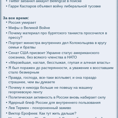
Twitter забанил аккаунт Bellingcat в поиске
Гарри Каспаров объявил войну либеральной тусовке
За все время:
Россия умирает
Мифы о Великой Войне
Почему материал про бурятского танкиста просочился в
прессу?
Портрет министра внутренних дел Колокольцева в кругу
семьи и братвы
Сенат США присвоит Украине статус американского
союзника, без всякого членства в НАТО
«Мерзейшая, наглая, бесстыжая, глупая и алчная власть»
Я был поражен до растерянности, а уважение к восставшим
стало безмерным
Правда, господа, все-таки всплывет, и она гораздо
страшнее, чем вы думаете
Почему я никогда больше не повешу на машину
георгиевскую ленту
Политическая активность в России вновь набирает силу
Ядерный блеф России для внутреннего пользования
Лев Термен - похороненный заживо
Виктор Ерофеев: Как тут жить дальше?