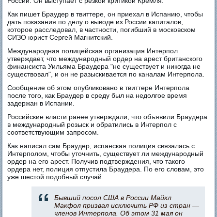
России. Он выступает с резкой критикой Кремля.
Как пишет Браудер в твиттере, он приехал в Испанию, чтобы
дать показания по делу о выводе из России капиталов,
которое расследовал, в частности, погибший в московском
СИЗО юрист Сергей Магнитский.
Международная полицейская организация Интерпол
утверждает, что международный ордер на арест британского
финансиста Уильяма Браудера "не существует и никогда не
существовал", и он не разыскивается по каналам Интерпола.
Сообщение об этом опубликовано в твиттере Интерпола
после того, как Браудер в среду был на недолгое время
задержан в Испании.
Российские власти ранее утверждали, что объявили Браудера
в международный розыск и обратились в Интерпол с
соответствующим запросом.
Как написал сам Браудер, испанская полиция связалась с
Интерполом, чтобы уточнить, существует ли международный
ордер на его арест. Получив подтверждения, что такого
ордера нет, полиция отпустила Браудера. По его словам, это
уже шестой подобный случай.
Бывший посол США в России Майкл
Макфол призвал исключить РФ из стран —
членов Интерпола. Об этом 31 мая он