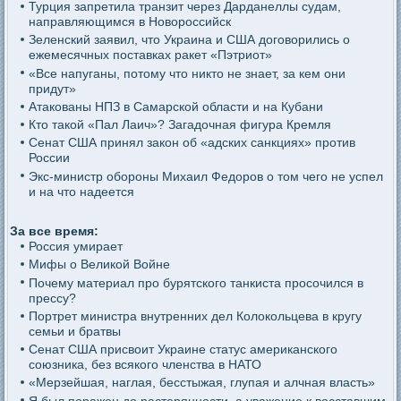
Турция запретила транзит через Дарданеллы судам,
направляющимся в Новороссийск
Зеленский заявил, что Украина и США договорились о
ежемесячных поставках ракет «Пэтриот»
«Все напуганы, потому что никто не знает, за кем они
придут»
Атакованы НПЗ в Самарской области и на Кубани
Кто такой «Пал Лаич»? Загадочная фигура Кремля
Сенат США принял закон об «адских санкциях» против
России
Экс-министр обороны Михаил Федоров о том чего не успел
и на что надеется
За все время:
Россия умирает
Мифы о Великой Войне
Почему материал про бурятского танкиста просочился в
прессу?
Портрет министра внутренних дел Колокольцева в кругу
семьи и братвы
Сенат США присвоит Украине статус американского
союзника, без всякого членства в НАТО
«Мерзейшая, наглая, бесстыжая, глупая и алчная власть»
Я был поражен до растерянности, а уважение к восставшим