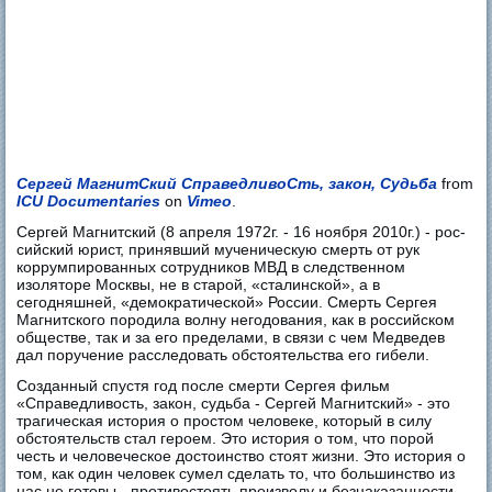
Сергей МагнитСкий СправедливоСть, закон, Судьба
from
ICU Documentaries
on
Vimeo
.
Сергей Магнитский (8 апреля 1972г. - 16 ноября 2010г.) - рос-
сийский юрист, принявший мученическую смерть от рук
коррумпированных сотрудников МВД в следственном
изоляторе Москвы, не в старой, «сталинской», а в
сегодняшней, «демократической» России. Смерть Сергея
Магнитского породила волну негодования, как в российском
обществе, так и за его пределами, в связи с чем Медведев
дал поручение расследовать обстоятельства его гибели.
Созданный спустя год после смерти Сергея фильм
«Справедливость, закон, судьба - Сергей Магнитский» - это
трагическая история о простом человеке, который в силу
обстоятельств стал героем. Это история о том, что порой
честь и человеческое достоинство стоят жизни. Это история о
том, как один человек сумел сделать то, что большинство из
нас не готовы - противостоять произволу и безнаказанности