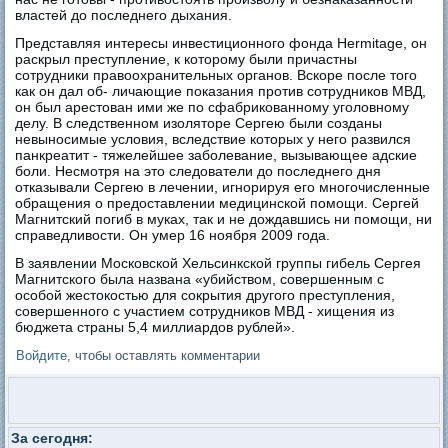
властей до последнего дыхания.
Представляя интересы инвестиционного фонда Hermitage, он
раскрыл преступление, к которому были причастны
сотрудники правоохранительных органов. Вскоре после того
как он дал об- личающие показания против сотрудников МВД,
он был арестован ими же по сфабрикованному уголовному
делу. В следственном изоляторе Сергею были созданы
невыносимые условия, вследствие которых у него развился
панкреатит - тяжелейшее заболевание, вызывающее адские
боли. Несмотря на это следователи до последнего дня
отказывали Сергею в лечении, игнорируя его многочисленные
обращения о предоставлении медицинской помощи. Сергей
Магнитский погиб в муках, так и не дождавшись ни помощи, ни
справедливости. Он умер 16 ноября 2009 года.
В заявлении Московской Хельсинкской группы гибель Сергея
Магнитского была названа «убийством, совершенным с
особой жестокостью для сокрытия другого преступления,
совершенного с участием сотрудников МВД - хищения из
бюджета страны 5,4 миллиардов рублей».
Войдите
, чтобы оставлять комментарии
За сегодня: