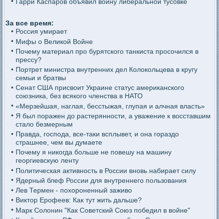
Гарри Каспаров объявил войну либеральной тусовке
За все время:
Россия умирает
Мифы о Великой Войне
Почему материал про бурятского танкиста просочился в
прессу?
Портрет министра внутренних дел Колокольцева в кругу
семьи и братвы
Сенат США присвоит Украине статус американского
союзника, без всякого членства в НАТО
«Мерзейшая, наглая, бесстыжая, глупая и алчная власть»
Я был поражен до растерянности, а уважение к восставшим
стало безмерным
Правда, господа, все-таки всплывет, и она гораздо
страшнее, чем вы думаете
Почему я никогда больше не повешу на машину
георгиевскую ленту
Политическая активность в России вновь набирает силу
Ядерный блеф России для внутреннего пользования
Лев Термен - похороненный заживо
Виктор Ерофеев: Как тут жить дальше?
Марк Солонин "Как Советский Союз победил в войне"