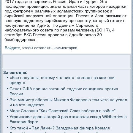
2017 года договорились Россия, Иран и Турция. Это
последняя провинция, значительная часть которой находится
под контролем различных исламистских группировок и
сирийской вооруженной оппозиции. Россия и Иран оказывают
военную поддержку сирийскому президенту, который готовит
наступление на Идлиб. По данным Сирийского
наблюдательного совета по правам человека (SOHR), 4
сентября ВКС России провели в Идлибе около 30
бомбардировок.
Войдите
, чтобы оставлять комментарии
За сегодня:
«Все напуганы, потому что никто не знает, за кем они
придут»
Сенат США принял закон об «адских санкциях» против
России
Экс-министр обороны Михаил Федоров о том чего не успел
и на что надеется
Марк Солонин "Как Советский Союз победил в войне"
Украинские дроны второй раз атаковали склад Wildberries в
Екатеринбурге
Кто такой «Пал Лаич»? Загадочная фигура Кремля