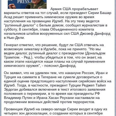
Армия США прорабатывает
варианты ответов на тот случай, если президент Сирии Башар
Асад решит применить химическое оружие во время
наступления на провинцию Идлиб. На эту тему ведется
"рутинный диалог" с Белым домом, сообщил журналистам в
субботу, 8 сентября, глава Объединенного комитета
начальников штабов вооруженных сил США Джозеф Данфорд
в Нью-Дели.
Генерал отметил, что решение, будут ли США отвечать на
возможную химатаку в Идлибе, пока не принято. "Но мы
ведем диалог, рутинный диалог с президентом (Дональдом
Трампом. - Ред.), чтобы убедиться в том, что он знает, на
каком этапе находятся наши планы на случай применения
химического оружия", - пояснил Данфорд.
Он заявил, что не удивлен тем, что накануне Россия, Иран и
Турция на саммите в Тегеране не сумели договориться о
единой оценке предстоящего наступления сирийских войск на
Идлиб. Тогда, в частности, президент Турции Реджеп Тайип
Эрдоган добивался включения в текст итогового заявления
положения о перемирии, в то время как президенты РФ
Владимир Путин и Ирана Хасан Роухани настаивали на
продолжении военных действий против террористов.
Провинция Идлиб на северо-западе Сирии входит в одну из
четырех зон деэскалации, о создании которых в сентябре