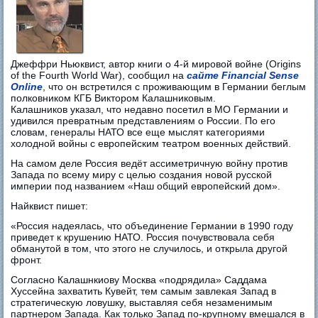
Джеффри Ньюквист, автор книги о 4-й мировой войне (Origins
of the Fourth World War), сообщил на
сайте Financial Sense
Online
, что он встретился с проживающим в Германии беглым
полковником КГБ Виктором Калашниковым.
Калашников указал, что недавно посетил в МО Германии и
удивился превратным представлениям о России. По его
словам, генералы НАТО все еще мыслят категориями
холодной войны с европейским театром военных действий.
На самом деле Россия ведёт ассиметричную войну против
Запада по всему миру с целью создания новой русской
империи под названием «Наш общий европейский дом».
Найквист пишет:
«Россия надеялась, что объединение Германии в 1990 году
приведет к крушению НАТО. Россия почувствовала себя
обманутой в том, что этого не случилось, и открыла другой
фронт.
Согласно Калашнкиову Москва «подрядила» Саддама
Хуссейна захватить Кувейт, тем самым завлекая Запад в
стратегическую ловушку, выставляя себя незаменимым
партнером Запада. Как только Запад по-крупному вмешался в