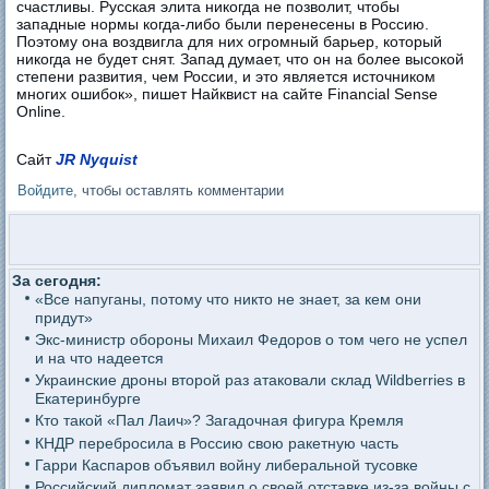
счастливы. Русская элита никогда не позволит, чтобы
западные нормы когда-либо были перенесены в Россию.
Поэтому она воздвигла для них огромный барьер, который
никогда не будет снят. Запад думает, что он на более высокой
степени развития, чем России, и это является источником
многих ошибок», пишет Найквист на сайте Financial Sense
Online.
Сайт
JR Nyquist
Войдите
, чтобы оставлять комментарии
За сегодня:
«Все напуганы, потому что никто не знает, за кем они
придут»
Экс-министр обороны Михаил Федоров о том чего не успел
и на что надеется
Украинские дроны второй раз атаковали склад Wildberries в
Екатеринбурге
Кто такой «Пал Лаич»? Загадочная фигура Кремля
КНДР перебросила в Россию свою ракетную часть
Гарри Каспаров объявил войну либеральной тусовке
Российский дипломат заявил о своей отставке из-за войны с