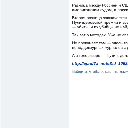
Разница между Россией и США
американским судом, а росс
Вторая разница заключается 
Пулитцеровской премии и вс
— убиты, и их убийцы не най
Так вот о методах. Уже не сп
Не проканает там — здесь-то
неподцензурных журналов с 
А в телевизоре — Путин, де
http://ej.ru/?a=note&id=1062
Войдите
, чтобы оставлять ком