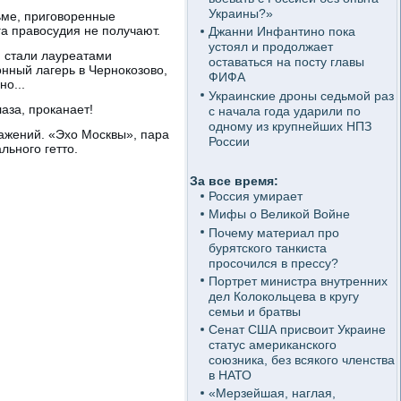
Украины?»
рьме, приговоренные
а правосудия не получают.
Джанни Инфантино пока
устоял и продолжает
, стали лауреатами
оставаться на посту главы
нный лагерь в Чернокозово,
ФИФА
чно...
Украинские дроны седьмой раз
лаза, проканает!
с начала года ударили по
одному из крупнейших НПЗ
ражений. «Эхо Москвы», пара
России
ьного гетто.
За все время:
Россия умирает
Мифы о Великой Войне
Почему материал про
бурятского танкиста
просочился в прессу?
Портрет министра внутренних
дел Колокольцева в кругу
семьи и братвы
Сенат США присвоит Украине
статус американского
союзника, без всякого членства
в НАТО
«Мерзейшая, наглая,