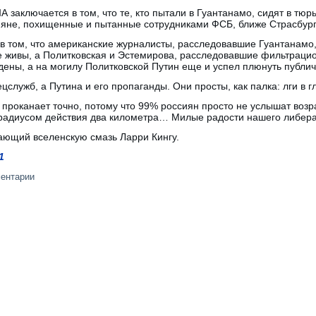
 заключается в том, что те, кто пытали в Гуантанамо, сидят в тю
ияне, похищенные и пытанные сотрудниками ФСБ, ближе Страсбург
в том, что американские журналисты, расследовавшие Гуантанамо
е живы, а Политковская и Эстемирова, расследовавшие фильтрацио
дены, а на могилу Политковской Путин еще и успел плюнуть публи
ецслужб, а Путина и его пропаганды. Они просты, как палка: лги в г
 проканает точно, потому что 99% россиян просто не услышат воз
радиусом действия два километра… Милые радости нашего либерал
лающий вселенскую смазь Ларри Кингу.
1
ментарии