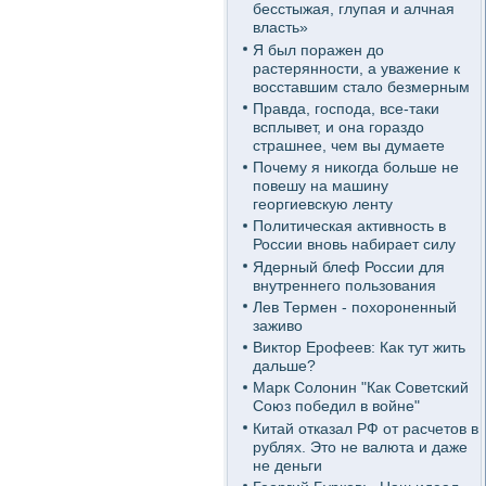
бесстыжая, глупая и алчная
власть»
Я был поражен до
растерянности, а уважение к
восставшим стало безмерным
Правда, господа, все-таки
всплывет, и она гораздо
страшнее, чем вы думаете
Почему я никогда больше не
повешу на машину
георгиевскую ленту
Политическая активность в
России вновь набирает силу
Ядерный блеф России для
внутреннего пользования
Лев Термен - похороненный
заживо
Виктор Ерофеев: Как тут жить
дальше?
Марк Солонин "Как Советский
Союз победил в войне"
Китай отказал РФ от расчетов в
рублях. Это не валюта и даже
не деньги