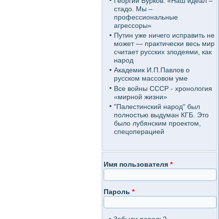
Георгий Бурков: «Наш идеал –
стадо. Мы –
профессиональные
агрессоры»
Путин уже ничего исправить не
может — практически весь мир
считает русских злодеями, как
народ
Академик И.П.Павлов о
русском массовом уме
Все войны СССР - хронология
«мирной жизни»
"Палестинский народ" был
полностью выдуман КГБ. Это
было лубянским проектом,
спецоперацией
Имя пользователя
*
Пароль
*