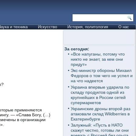
аука и техника
Искусство
История, политология
О нас
За сегодня:
«Все напуганы, потому что
никто не знает, за кем они
придут»
Экс-министр обороны Михаил
Федоров о том чего не успел и
на что надеется
о?
Украина впервые ударила по
складу продуктов одной из
крупнейших в России сетей
супермаркетов
Украинские дроны второй раз
которые применяются
атаковали склад Wildberries в
нгу. — «Слава Богу, (…)
Екатеринбурге
амечены в организации
».
Залужный: «Пусть в НАТО
скажут честно, готовы ли они
воевать с Россией без опыта