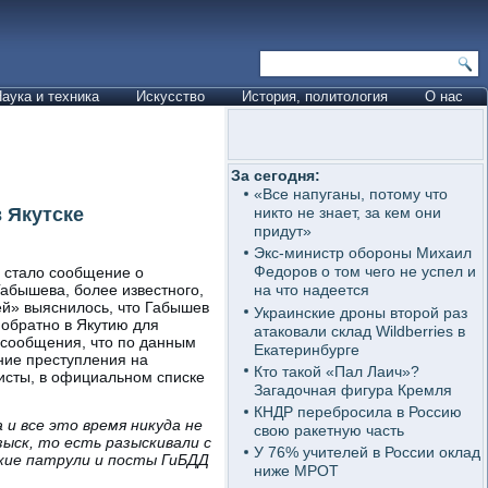
аука и техника
Искусство
История, политология
О нас
За сегодня:
«Все напуганы, потому что
 Якутске
никто не знает, за кем они
придут»
Экс-министр обороны Михаил
Федоров о том чего не успел и
и стало сообщение о
абышева, более известного,
на что надеется
ей» выяснилось, что Габышев
Украинские дроны второй раз
 обратно в Якутию для
атаковали склад Wildberries в
 сообщения, что по данным
Екатеринбурге
ние преступления на
Кто такой «Пал Лаич»?
листы, в официальном списке
Загадочная фигура Кремля
КНДР перебросила в Россию
 и все это время никуда не
свою ракетную часть
ыск, то есть разыскивали с
У 76% учителей в России оклад
ские патрули и посты ГиБДД
ниже МРОТ