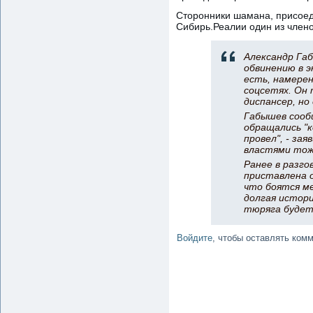
Сторонники шамана, присоед
Сибирь.Реалии один из члено
Александр Габ
обвинению в э
есть, намерен
соцсетях. Он 
диспансер, но
Габышев сообщ
обращались "к
провел", - за
властями тоже
Ранее в разг
приставлена о
что боятся м
долгая истори
тюряга будет
Войдите
, чтобы оставлять ком