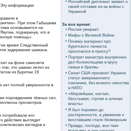
Российский дипломат заявил о
. Эту информацию
своей отставке из-за войны с
Украиной
правили в
приятия». При этом Габышева
За все время:
тика основывается на
Россия умирает
Якутии, подчеркнув, что в
Мифы о Великой Войне
цинскую помощь».
Почему материал про
лгое время Следственный
бурятского танкиста
дили задержание шамана.
просочился в прессу?
Портрет министра внутренних
дел Колокольцева в кругу
тоит на фоне самолета
семьи и братвы
 том, что шаман летел из
летом из Бурятии 19
Сенат США присвоит Украине
статус американского
союзника, без всякого членства
а нет полной уверенности в
в НАТО
«Мерзейшая, наглая,
ссии порождением тёмных сил,
бесстыжая, глупая и алчная
миллиона просмотров.
власть»
Я был поражен до
растерянности, а уважение к
и потребовали его
восставшим стало безмерным
го действия выглядит
олитических взглядов и
Правда, господа, все-таки
всплывет, и она гораздо