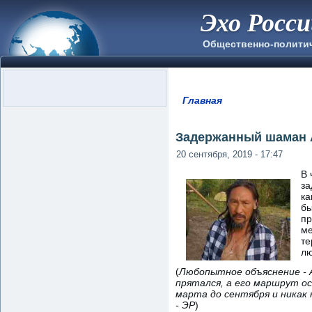
Эхо Росс
Общественно-полити
Главная
Вы здесь
Задержанный шаман А
20 сентября, 2019 - 17:47
В 
за
ка
бы
пр
ме
те
лю
(
Любопытное объяснение - А
прятался, а его маршрут ос
марта до сентября и никак 
- ЭР
)