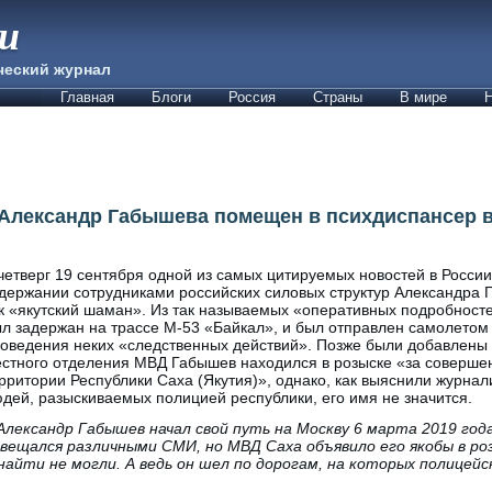
ии
ческий журнал
Главная
Блоги
Россия
Страны
В мире
Н
лександр Габышева помещен в психдиспансер в
четверг 19 сентября одной из самых цитируемых новостей в Росси
держании сотрудниками российских силовых структур Александра Г
к «якутский шаман». Из так называемых «оперативных подробност
л задержан на трассе М-53 «Байкал», и был отправлен самолетом
оведения неких «следственных действий». Позже были добавлены
стного отделения МВД Габышев находился в розыске «за соверше
рритории Республики Саха (Якутия)», однако, как выяснили журна
дей, разыскиваемых полицией республики, его имя не значится.
лександр Габышев начал свой путь на Москву 6 марта 2019 года
вещался различными СМИ, но МВД Саха объявило его якобы в роз
найти не могли. А ведь он шел по дорогам, на которых полицей