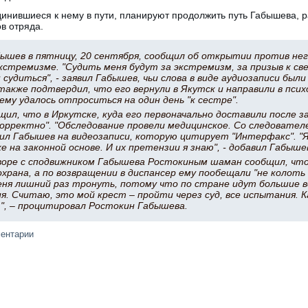
инившиеся к нему в пути, планируют продолжить путь Габышева, р
в отряда.
ышев в пятницу, 20 сентября, сообщил об открытии против нег
кстремизме. "Судить меня будут за экстремизм, за призыв к с
 судиться", - заявил Габышев, чьи слова в виде аудиозаписи был
также подтвердил, что его вернули в Якутск и направили в пси
 ему удалось отпроситься на один день "к сестре".
ил, что в Иркутске, куда его первоначально доставили после з
орректно". "Обследование провели медицинское. Со следователе
явил Габышев на видеозаписи, которую цитирует "Интерфакс". "
 на законной основе. И их претензии я знаю", - добавил Габыше
оворе с сподвижником Габышева Ростокиным шаман сообщил, что
храна, а по возвращении в диспансер ему пообещали "не колоть
еня лишний раз тронуть, потому что по стране идут большие в
я. Считаю, это мой крест – пройти через суд, все испытания. 
", – процитировал Ростокин Габышева.
ментарии