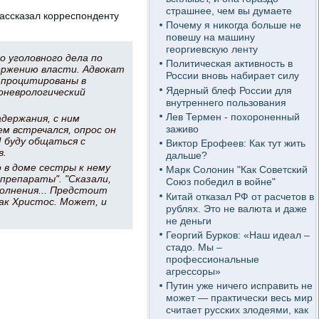
страшнее, чем вы думаете
ассказал корреспонденту
Почему я никогда больше не
повешу на машину
георгиевскую ленту
о уголовного дела по
Политическая активность в
вержению власти. Адвокат
России вновь набирает силу
и процитированы в
Ядерный блеф России для
хоневрологический
внутреннего пользования
Лев Термен - похороненный
адержания, с ним
заживо
м встречался, опрос он
Я буду общаться с
Виктор Ерофеев: Как тут жить
в.
дальше?
 в доме сестры к нему
Марк Солонин "Как Советский
 препараты". "Сказали,
Союз победил в войне"
олнения... Предстоит
Китай отказал РФ от расчетов в
Как Христос. Может, и
рублях. Это не валюта и даже
не деньги
Георгий Бурков: «Наш идеал –
стадо. Мы –
профессиональные
агрессоры»
Путин уже ничего исправить не
может — практически весь мир
считает русских злодеями, как