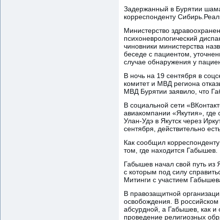
Задержанный в Бурятии шама
корреспонденту Сибирь.Реали
Министерство здравоохранени
психоневрологический диспа
чиновники министерства наз
беседе с пациентом, уточнен
случае обнаружения у пацие
В ночь на 19 сентября в со
комитет и МВД региона отка
МВД Бурятии заявило, что Га
В социальной сети «ВКонтак
авиакомпании «Якутия», где 
Улан-Удэ в Якутск через Ирк
сентября, действительно есть
Как сообщил корреспонденту 
том, где находится Габышев.
Габышев начал свой путь из 
с которым под силу справит
Митинги с участием Габышева
В правозащитной организации
освобождения. В российском 
абсурдной, а Габышев, как и
проведение религиозных обр