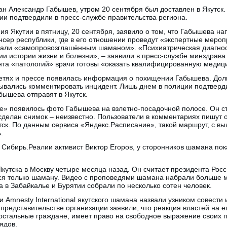
н Александр Габышев, утром 20 сентября был доставлен в Якутск
и подтвердили в пресс-службе правительства региона.
я Якутии в пятницу, 20 сентября, заявило о том, что Габышева на
нсер республики, где в его отношении проведут «экспертные меро
вали «самопровозглашённым шаманом». «Психиатрическая диагнос
ии истории жизни и болезни», – заявили в пресс-службе минздрава 
нта «патологий» врачи готовы «оказать квалифицированную меди
цсетях и прессе появилась информация о похищении Габышева. До
зывались комментировать инцидент. Лишь днем в полиции подтвер
бышева отправят в Якутск.
те» появилось фото Габышева на взлетно-посадочной полосе. Он с
сделан снимок – неизвестно. Пользователи в комментариях пишут о
утск. По данным сервиса «Яндекс.Расписание», такой маршрут, с вы
.
Сибирь.Реалии активист Виктор Егоров, у сторонников шамана пок
Якутска в Москву четыре месяца назад. Он считает президента Ро
ься только шаману. Видео с проповедями шамана набрали больше 
 в Забайкалье и Бурятии собрали по несколько сотен человек.
 Amnesty International якутского шамана назвали узником совести 
представительстве организации заявили, что реакция властей на е
 остальные граждане, имеет право на свободное выражение своих п
ядов.