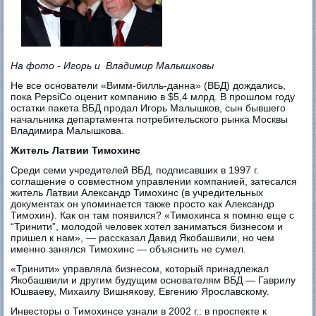
На фото - Игорь и Владимир Малышковы
Не все основатели «Вимм-билль-данна» (ВБД) дождались,
пока PepsiCo оценит компанию в $5,4 млрд. В прошлом году
остатки пакета ВБД продал Игорь Малышков, сын бывшего
начальника департамента потребительского рынка Москвы
Владимира Малышкова.
Житель Латвии Тимохинс
Среди семи учредителей ВБД, подписавших в 1997 г.
соглашение о совместном управлении компанией, затесался
житель Латвии Александр Тимохинс (в учредительных
документах он упоминается также просто как Александр
Тимохин). Как он там появился? «Тимохинса я помню еще с
“Тринити”, молодой человек хотел заниматься бизнесом и
пришел к нам», — рассказал Давид Якобашвили, но чем
именно занялся Тимохинс — объяснить не сумел.
«Тринити» управляла бизнесом, который принадлежал
Якобашвили и другим будущим основателям ВБД — Гаврилу
Юшваеву, Михаилу Вишнякову, Евгению Ярославскому.
Инвесторы о Тимохинсе узнали в 2002 г.: в проспекте к