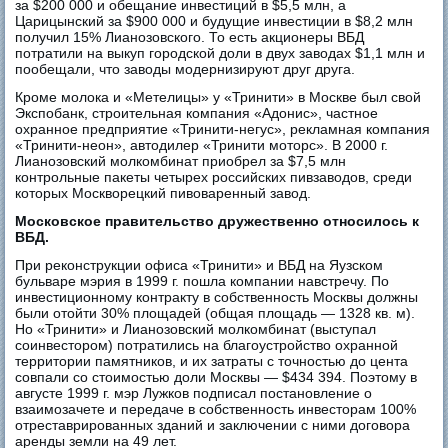
за $200 000 и обещание инвестиций в $5,5 млн, а
Царицынский за $900 000 и будущие инвестиции в $8,2 млн
получил 15% Лианозовского. То есть акционеры ВБД
потратили на выкуп городской доли в двух заводах $1,1 млн и
пообещали, что заводы модернизируют друг друга.
Кроме молока и «Метелицы» у «Тринити» в Москве был свой
Экспобанк, строительная компания «Адонис», частное
охранное предприятие «Тринити-негус», рекламная компания
«Тринити-неон», автодилер «Тринити моторс». В 2000 г.
Лианозовский молкомбинат приобрел за $7,5 млн
контрольные пакеты четырех российских пивзаводов, среди
которых Москворецкий пивоваренный завод.
Московское правительство дружественно относилось к
ВБД.
При реконструкции офиса «Тринити» и ВБД на Яузском
бульваре мэрия в 1999 г. пошла компании навстречу. По
инвестиционному контракту в собственность Москвы должны
были отойти 30% площадей (общая площадь — 1328 кв. м).
Но «Тринити» и Лианозовский молкомбинат (выступал
соинвестором) потратились на благоустройство охранной
территории памятников, и их затраты с точностью до цента
совпали со стоимостью доли Москвы — $434 394. Поэтому в
августе 1999 г. мэр Лужков подписал постановление о
взаимозачете и передаче в собственность инвесторам 100%
отреставрированных зданий и заключении с ними договора
аренды земли на 49 лет.