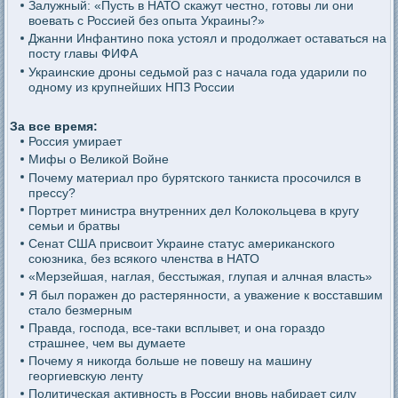
Залужный: «Пусть в НАТО скажут честно, готовы ли они
воевать с Россией без опыта Украины?»
Джанни Инфантино пока устоял и продолжает оставаться на
посту главы ФИФА
Украинские дроны седьмой раз с начала года ударили по
одному из крупнейших НПЗ России
За все время:
Россия умирает
Мифы о Великой Войне
Почему материал про бурятского танкиста просочился в
прессу?
Портрет министра внутренних дел Колокольцева в кругу
семьи и братвы
Сенат США присвоит Украине статус американского
союзника, без всякого членства в НАТО
«Мерзейшая, наглая, бесстыжая, глупая и алчная власть»
Я был поражен до растерянности, а уважение к восставшим
стало безмерным
Правда, господа, все-таки всплывет, и она гораздо
страшнее, чем вы думаете
Почему я никогда больше не повешу на машину
георгиевскую ленту
Политическая активность в России вновь набирает силу