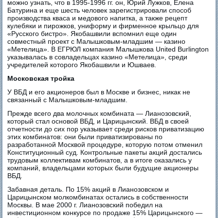
можно узнать, что в 1995-1996 гг. он, Юрий Лужков, Елена
Батурина и еще шесть человек зарегистрировали способ
производства кваса и медового напитка, а также рецепт
кулебяки и пирожков, униформу и фирменное крыльцо для
«Русского бистро». Якобашвили вспомнил еще один
совместный проект с Малышковым-младшим — казино
«Метелица». В ЕГРЮЛ компания Малышкова United Burlington
указывалась в совладельцах казино «Метелица», среди
учредителей которого Якобашвили и Юшваев.
Московская тройка
У ВБД и его акционеров был в Москве и бизнес, никак не
связанный с Малышковым-младшим.
Прежде всего два молочных комбината — Лианозовский,
который стал основой ВБД, и Царицынский. ВБД в своей
отчетности до сих пор указывает среди рисков приватизацию
этих комбинатов: они были приватизированы по
разработанной Москвой процедуре, которую потом отменил
Конституционный суд. Контрольные пакеты акций достались
трудовым коллективам комбинатов, а в итоге оказались у
компаний, владельцами которых были будущие акционеры
ВБД.
Забавная деталь. По 15% акций в Лианозовском и
Царицынском молкомбинатах остались в собственности
Москвы. В мае 2000 г. Лианозовский победил на
инвестиционном конкурсе по продаже 15% Царицынского —