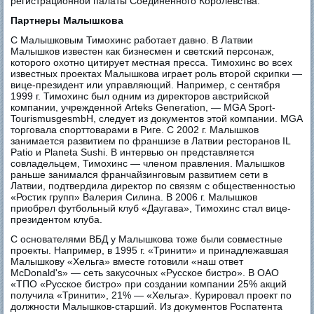
регистрационной палаты Соединенного Королевства.
Партнеры Малышкова
С Малышковым Тимохинс работает давно. В Латвии
Малышков известен как бизнесмен и светский персонаж,
которого охотно цитирует местная пресса. Тимохинс во всех
известных проектах Малышкова играет роль второй скрипки —
вице-президент или управляющий. Например, с сентября
1999 г. Тимохинс был одним из директоров австрийской
компании, учрежденной Arteks Generation, — MGA Sport-
TourismusgesmbH, следует из документов этой компании. MGA
торговала спорттоварами в Риге. С 2002 г. Малышков
занимается развитием по франшизе в Латвии ресторанов IL
Patio и Planeta Sushi. В интервью он представляется
совладельцем, Тимохинс — членом правления. Малышков
раньше занимался франчайзинговым развитием сети в
Латвии, подтвердила директор по связям с общественностью
«Ростик групп» Валерия Силина. В 2006 г. Малышков
приобрел футбольный клуб «Даугава», Тимохинс стал вице-
президентом клуба.
С основателями ВБД у Малышкова тоже были совместные
проекты. Например, в 1995 г. «Тринити» и принадлежавшая
Малышкову «Хельга» вместе готовили «наш ответ
McDonald's» — сеть закусочных «Русское бистро». В ОАО
«ТПО «Русское бистро» при создании компании 25% акций
получила «Тринити», 21% — «Хельга». Курировал проект по
должности Малышков-старший. Из документов Роспатента