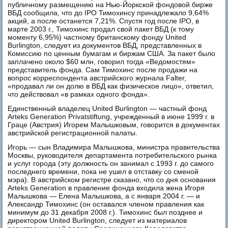
публичному размещению на Нью-Йоркской фондовой бирже
ВБД сообщила, что до IPO Тимохинсу принадлежало 9,64%
акций, а после останется 7,21%. Спустя год после IPO, в
марте 2003 г., Тимохинс продал свой пакет ВБД (к тому
моменту 6,95%) частному британскому фонду United
Burlington, следует из документов ВБД, представленных в
Комиссию по ценным бумагам и биржам США. За пакет было
заплачено около $60 млн, говорил тогда «Ведомостям»
представитель фонда. Сам Тимохинс после продажи на
вопрос корреспондента австрийского журнала Falter,
«продавал ли он долю в ВБД как физическое лицо», ответил,
что действовал «в рамках одного фонда».
Единственный владелец United Burlington — частный фонд
Arteks Generation Privatstiftung, учрежденный в июне 1999 г. в
Граце (Австрия) Игорем Малышковым, говорится в документах
австрийской регистрационной палаты.
Игорь — сын Владимира Малышкова, министра правительства
Москвы, руководителя департамента потребительского рынка
и услуг города (эту должность он занимал с 1993 г. до самого
последнего времени, пока не ушел в отставку со сменой
мэра). В австрийском регистре сказано, что со дня основания
Arteks Generation в правление фонда входила жена Игоря
Малышкова — Елена Малышкова, а с января 2004 г. — и
Александр Тимохинс (он оставался членом правления как
минимум до 31 декабря 2008 г.). Тимохинс был позднее и
директором United Burlington, следует из материалов