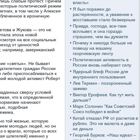
лишь слабый протест. Причем
власть»
 которые политический режим
Я был поражен до
тних, в том числе у Алексея
растерянности, а уважение к
облеченное в ироничную
восставшим стало безмерным
Правда, господа, все-таки
етова и Жукова — это не
всплывет, и она гораздо
упала эпоха новой
страшнее, чем вы думаете
несмотря на все социальные
Почему я никогда больше не
реход от ценностей
повешу на машину
, например, американский
георгиевскую ленту
Политическая активность в
ние «святых». Не бывает
России вновь набирает силу
цатилетних граждан России
Ядерный блеф России для
я либо приспосабливаться к
внутреннего пользования
ский молодой активист Роберт
Лев Термен - похороненный
заживо
заданных сверху условий
Виктор Ерофеев: Как тут жить
имая, что в определенной
дальше?
нформизме начинают
Марк Солонин "Как Советский
тью, подобная
Союз победил в войне"
режима.
Китай отказал РФ от расчетов в
но той жизнью, которую
рублях. Это не валюта и даже
ением молодых людей, но он
не деньги
 о врагах, которые со всех
Георгий Бурков: «Наш идеал –
чая шлегелей) именно у