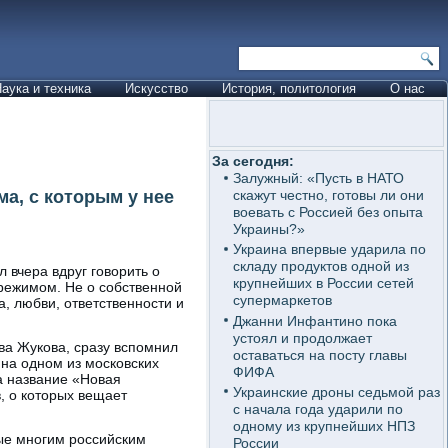
аука и техника
Искусство
История, политология
О нас
За сегодня:
Залужный: «Пусть в НАТО
а, с которым у нее
скажут честно, готовы ли они
воевать с Россией без опыта
Украины?»
Украина впервые ударила по
складу продуктов одной из
 вчера вдруг говорить о
крупнейших в России сетей
 режимом. Не о собственной
супермаркетов
, любви, ответственности и
Джанни Инфантино пока
устоял и продолжает
ова Жукова, сразу вспомнил
оставаться на посту главы
на одном из московских
ФИФА
а название «Новая
Украинские дроны седьмой раз
в, о которых вещает
с начала года ударили по
одному из крупнейших НПЗ
рые многим российским
России