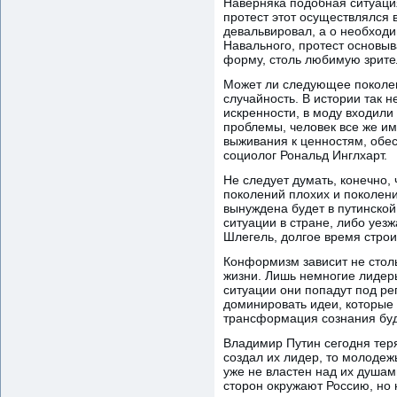
Наверняка подобная ситуаци
протест этот осуществлялся
девальвировал, а о необходи
Навального, протест основыв
форму, столь любимую зрите
Может ли следующее поколен
случайность. В истории так 
искренности, в моду входили
проблемы, человек все же им
выживания к ценностям, обе
социолог Рональд Инглхарт.
Не следует думать, конечно,
поколений плохих и поколени
вынуждена будет в путинской
ситуации в стране, либо уез
Шлегель, долгое время стро
Конформизм зависит не столь
жизни. Лишь немногие лидеры
ситуации они попадут под р
доминировать идеи, которые
трансформация сознания буд
Владимир Путин сегодня теря
создал их лидер, то молодеж
уже не властен над их душам
сторон окружают Россию, но 