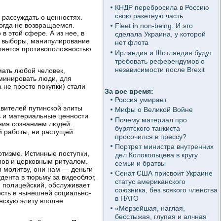
КНДР перебросила в Россию
свою ракетную часть
 рассуждать о ценностях.
огда не возвращаемся.
Fleet in non-being. И это
в этой сфере. А из нее, в
сделала Украина, у которой
, выборы, манипулирование
нет флота
вляется противоположностью
Ирландия и Шотландия будут
требовать референдумов о
независимости после Brexit
умать любой человек,
оминировать люди, для
а не просто покупки) стали
За все время:
Россия умирает
авителей путинской элиты
Мифы о Великой Войне
ть и материальные ценности
Почему материал про
ния сознанием людей.
бурятского танкиста
й работы, ни растущей
просочился в прессу?
Портрет министра внутренних
отизме. Истинные поступки,
дел Колокольцева в кругу
мов и церковным ритуалом.
семьи и братвы
 молитву, они нам — деньги
Сенат США присвоит Украине
дента в тюрьму за видеоблог,
статус американского
и полицейский, обслуживает
союзника, без всякого членства
ость в нынешней социально-
в НАТО
инскую элиту вполне
«Мерзейшая, наглая,
бесстыжая, глупая и алчная