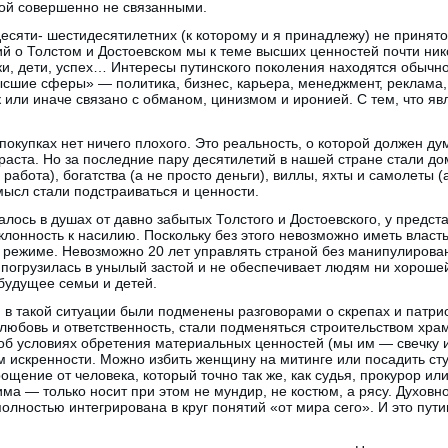
кой совершенно не связанными.
есяти- шестидесятилетних (к которому и я принадлежу) не принято
 о Толстом и Достоевском мы к теме высших ценностей почти ник
ки, дети, успех… Интересы путинского поколения находятся обычно 
ысшие сферы» — политика, бизнес, карьера, менеджмент, реклама
к или иначе связано с обманом, цинизмом и иронией. С тем, что я
 покупках нет ничего плохого. Это реальность, о которой должен д
раста. Но за последние пару десятилетий в нашей стране стали д
 работа), богатства (а не просто деньги), виллы, яхты и самолеты (
мысл стали подстраиваться и ценности.
алось в душах от давно забытых Толстого и Достоевского, у предст
клонность к насилию. Поскольку без этого невозможно иметь влас
режиме. Невозможно 20 лет управлять страной без манипулирова
 погрузилась в унылый застой и не обеспечивает людям ни хороше
 будущее семьи и детей.
в такой ситуации были подменены разговорами о скрепах и патри
любовь и ответственность, стали подменяться строительством хра
об условиях обретения материальных ценностей (мы им — свечку и
м искренности. Можно избить женщину на митинге или посадить сту
ощение от человека, который точно так же, как судья, прокурор ил
ма — только носит при этом не мундир, не костюм, а рясу. Духовн
олностью интегрирована в круг понятий «от мира сего». И это пут