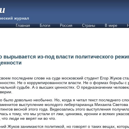
ии
ческий журнал
Главная
Блоги
Россия
Страны
В мире
Н
 вырывается из-под власти политического режим
ценности
своем последнем слове на суде московский студент Егор Жуков стал
нностях. Не о коррумпированности власти. Не о формах борьбы с
чальной судьбе. А о высших ценностях. О предназначении человека
верии.
о было довольно необычно. Но, когда я читал текст последнего сл
аменитое выступление молодого либертарианца Михаила Светова 
тингов весной этого года. Видеозапись этого выступления получил
лась к тому, что мы устали от лжи, цинизма, иронии и всяких ужасо
 что люди не верят ни во что.
тний Жуков занимаются политикой, но говорят о таких вещах, кото