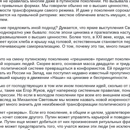
я не нравилась многим даже в путинском поколении. Но вызывала 
 в привычных формах. Мы говорили обычно не о высших ценностях,
мости трансформации самого режима. И даже у поколения сорокале
ается на привычной риторике: жесткое обличение власть имущих, 
лем.
ие предложить иной подход? Думается, что яркие выступления Св
неоднократно уже бывало: после эпохи цинизма и прагматизма наст
 размышления о высших ценностях. Более того, в XXI веке, когда, 
еет кусок хлеба и крышу над головой, естественным становится пе
спечивающим самореализацию. О том, почему это так, много пишет
 что на смену путинскому поколению «грешников» приходит поколе
й хороших людей. Скорее всего, основная масса двадцати- и трид
 политической системе превращаться в конформистов. Ей придетс
жать из России на Запад, как поступил недавно известный пропутин
ивший карьеру в движении «Наши» на цинизме и беспринципности.
ко от господствующих в том или ином поколении идей, сколько от 
, такие как Егор Жуков, идут наперекор системным правилам, пон
епрессии. Но если в молодом поколении при всем его внешнем ко
 вслед за Михаилом Световым мы можем назвать новой искреннос
ет много значить для неизбежной трансформации политического 
ет «резервы». Если его поколение, в общем и целом, удовлетворе
ь хочет совсем другого. Путин может управлять карьерой и повед
и. Путин еще может добиться от них произнесения ритуальных фраз
не может предотвратить того, что учатся жизни эти люди (не исклю