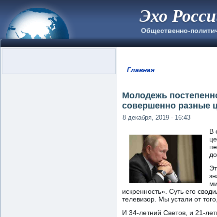
Эхо Росс
Общественно-полити
Главная
Вы здесь
Молодежь постепенно
совершенно разные 
8 декабря, 2019 - 16:43
В 
це
пе
до
Эт
зн
ми
искренность». Суть его своди
телевизор. Мы устали от того,
И 34-летний Светов, и 21-ле