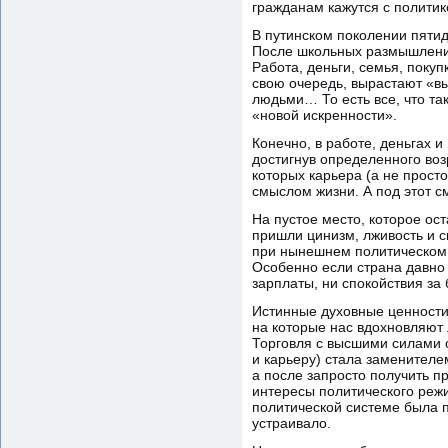
гражданам кажутся с полити
В путинском поколении пятид
После школьных размышлений
Работа, деньги, семья, покуп
свою очередь, вырастают «в
людьми… То есть все, что та
«новой искренности».
Конечно, в работе, деньгах и
достигнув определенного воз
которых карьера (а не просто
смыслом жизни. А под этот с
На пустое место, которое ост
пришли цинизм, лживость и с
при нынешнем политическом 
Особенно если страна давно
зарплаты, ни спокойствия за
Истинные духовные ценности 
на которые нас вдохновляют 
Торговля с высшими силами 
и карьеру) стала заменителе
а после запросто получить пр
интересы политического режи
политической системе была п
устраивало.