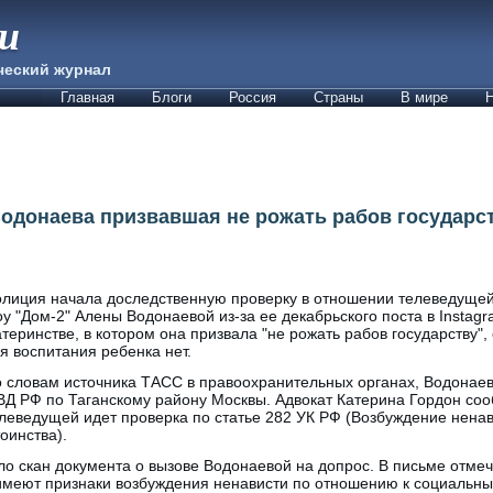
ии
ческий журнал
Главная
Блоги
Россия
Страны
В мире
Н
одонаева призвавшая не рожать рабов государст
лиция начала доследственную проверку в отношении телеведущей 
у "Дом-2" Алены Водонаевой из-за ее декабрьского поста в Instagr
теринстве, в котором она призвала "не рожать рабов государству",
я воспитания ребенка нет.
 словам источника ТАСС в правоохранительных органах, Водонаев
Д РФ по Таганскому району Москвы. Адвокат Катерина Гордон соо
леведущей идет проверка по статье 282 УК РФ (Возбуждение ненав
оинства).
ло скан документа о вызове Водонаевой на допрос. В письме отмеч
имеют признаки возбуждения ненависти по отношению к социальн