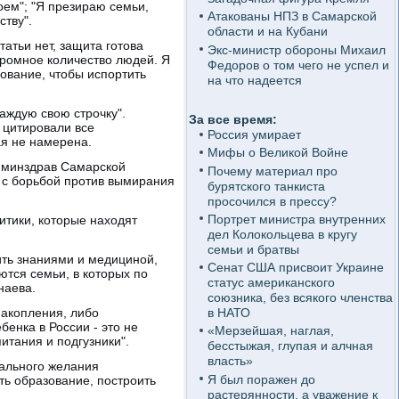
оем"; "Я презираю семьи,
Атакованы НПЗ в Самарской
ству".
области и на Кубани
атьи нет, защита готова
Экс-министр обороны Михаил
громное количество людей. Я
Федоров о том чего не успел и
ование, чтобы испортить
на что надеется
аждую свою строчку".
За все время:
 цитировали все
Россия умирает
ая не намерена.
Мифы о Великой Войне
о минздрав Самарской
Почему материал про
у с борьбой против вымирания
бурятского танкиста
просочился в прессу?
Портрет министра внутренних
итики, которые находят
дел Колокольцева в кругу
семьи и братвы
ить знаниями и медициной,
Сенат США присвоит Украине
ются семьи, в которых по
статус американского
наева.
союзника, без всякого членства
накопления, либо
в НАТО
бенка в России - это не
«Мерзейшая, наглая,
итания и подгузники".
бесстыжая, глупая и алчная
власть»
нального желания
Я был поражен до
ть образование, построить
растерянности, а уважение к