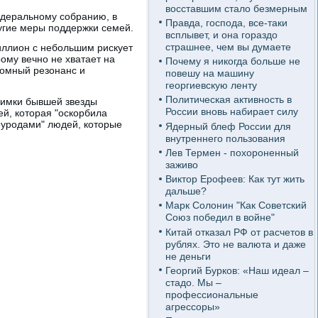
восставшим стало безмерным
едеральному собранию, в
Правда, господа, все-таки
угие меры поддержки семей.
всплывет, и она гораздо
страшнее, чем вы думаете
иллион с небольшим рискует
ому вечно не хватает на
Почему я никогда больше не
ромный резонанс и
повешу на машину
георгиевскую ленту
Политическая активность в
нимки бывшей звезды
России вновь набирает силу
й, которая "оскорбила
 уродами" людей, которые
Ядерный блеф России для
внутреннего пользования
Лев Термен - похороненный
заживо
Виктор Ерофеев: Как тут жить
дальше?
Марк Солонин "Как Советский
Союз победил в войне"
Китай отказал РФ от расчетов в
рублях. Это не валюта и даже
не деньги
Георгий Бурков: «Наш идеал –
стадо. Мы –
профессиональные
агрессоры»