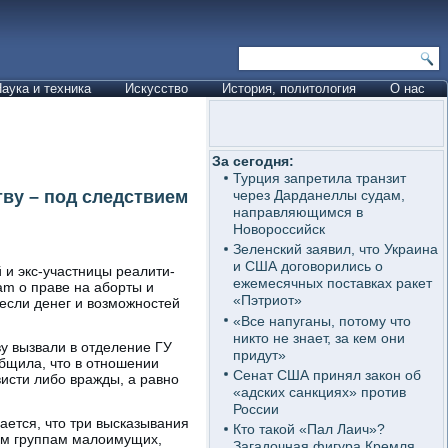
аука и техника
Искусство
История, политология
О нас
За сегодня:
Турция запретила транзит
ву – под следствием
через Дарданеллы судам,
направляющимся в
Новороссийск
Зеленский заявил, что Украина
и США договорились о
и экс-участницы реалити-
ежемесячных поставках ракет
am о праве на аборты и
«Пэтриот»
 если денег и возможностей
«Все напуганы, потому что
никто не знает, за кем они
у вызвали в отделение ГУ
придут»
бщила, что в отношении
Сенат США принял закон об
исти либо вражды, а равно
«адских санкциях» против
России
ается, что три высказывания
Кто такой «Пал Лаич»?
ым группам малоимущих,
Загадочная фигура Кремля