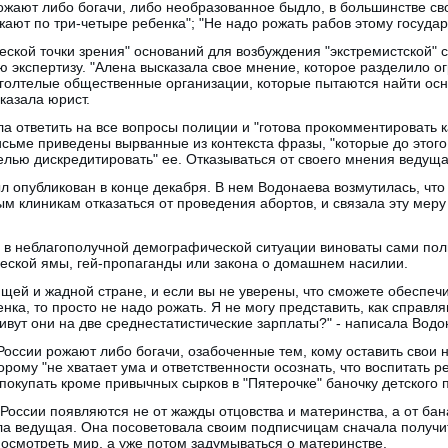
ожают либо богачи, либо необразованное быдло, в большинстве св
жают по три-четыре ребенка"; "Не надо рожать рабов этому государ
ской точки зрения" оснований для возбуждения "экстремистской" ст
ю экспертизу. "Алена высказала свое мнение, которое разделило о
оголтелые общественные организации, которые пытаются найти осн
казала юрист.
 ответить на все вопросы полиции и "готова прокомментировать к
исьме приведены вырванные из контекста фразы, "которые до этого
лью дискредитировать" ее. Отказываться от своего мнения ведущ
был опубликован в конце декабря. В нем Водонаева возмутилась, чт
м клиникам отказаться от проведения абортов, и связала эту мер
 в неблагополучной демографической ситуации виноваты сами пол
ческой ямы, гей-пропаганды или закона о домашнем насилии.
щей и жадной стране, и если вы не уверены, что сможете обеспеч
ка, то просто не надо рожать. Я не могу представить, как справля
живут они на две среднестатистические зарплаты?" - написала Водо
России рожают либо богачи, озабоченные тем, кому оставить свои 
рому "не хватает ума и ответственности осознать, что воспитать ре
покупать кроме привычных сырков в "Пятерочке" баночку детского п
 России появляются не от жажды отцовства и материнства, а от ба
ала ведущая. Она посоветовала своим подписчицам сначала получи
 посмотреть мир, а уже потом задумываться о материнстве.