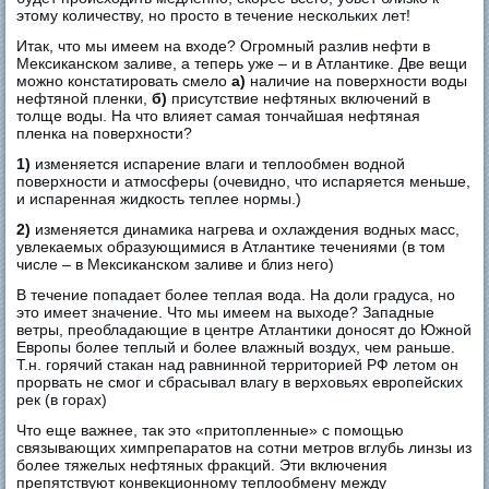
этому количеству, но просто в течение нескольких лет!
Итак, что мы имеем на входе? Огромный разлив нефти в
Мексиканском заливе, а теперь уже – и в Атлантике. Две вещи
можно констатировать смело
а)
наличие на поверхности воды
нефтяной пленки,
б)
присутствие нефтяных включений в
толще воды. На что влияет самая тончайшая нефтяная
пленка на поверхности?
1)
изменяется испарение влаги и теплообмен водной
поверхности и атмосферы (очевидно, что испаряется меньше,
и испаренная жидкость теплее нормы.)
2)
изменяется динамика нагрева и охлаждения водных масс,
увлекаемых образующимися в Атлантике течениями (в том
числе – в Мексиканском заливе и близ него)
В течение попадает более теплая вода. На доли градуса, но
это имеет значение. Что мы имеем на выходе? Западные
ветры, преобладающие в центре Атлантики доносят до Южной
Европы более теплый и более влажный воздух, чем раньше.
Т.н. горячий стакан над равнинной территорией РФ летом он
прорвать не смог и сбрасывал влагу в верховьях европейских
рек (в горах)
Что еще важнее, так это «притопленные» с помощью
связывающих химпрепаратов на сотни метров вглубь линзы из
более тяжелых нефтяных фракций. Эти включения
препятствуют конвекционному теплообмену между