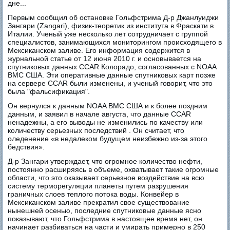
дне...
Первым сообщил об остановке Гольфстрима Д-р Джанлуиджи
Зангари (Zangari), физик-теоретик из института в Фраскати в
Италии. Ученый уже несколько лет сотрудничает с группой
специалистов, занимающихся мониторингом происходящего в
Мексиканском заливе. Его информация содержится в
журнальной статье от 12 июня 2010 г. и основывается на
спутниковых данных CCAR Колорадо, согласованных с NOAA
ВМС США. Эти оперативные данные спутниковых карт позже
на сервере CCAR были изменены, и ученый говорит, что это
была "фальсификация".
Он вернулся к данным NOAA ВМС США и к более поздним
данным, и заявил в начале августа, что данные CCAR
ненадежны, а его выводы не изменились по качеству или
количеству серьезных последствий . Он считает, что
оледенение «в недалеком будущем неизбежно из-за этого
бедствия».
Д-р Зангари утверждает, что огромное количество нефти,
постоянно расширяясь в объеме, охватывает такие огромные
области, что это оказывает серьезное воздействие на всю
систему терморегуляции планеты путем разрушения
граничных слоев теплого потока воды. Конвейер в
Мексиканском заливе прекратил свое существование
нынешней осенью, последние спутниковые данные ясно
показывают, что Гольфстрима в настоящее время нет, он
начинает разбиваться на части и умирать примерно в 250