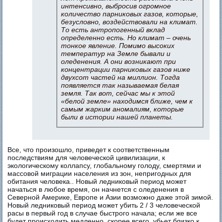
интенсивно, выбросив огромное
количество парниковых газов, которые,
безусловно, воздействовали на климат.
То есть антропогенный вклад
определенно есть. Но климат – очень
тонкое явление. Помимо высоких
температур на Земле бывали и
оледенения. А они возникают при
концентрации парниковых газов ниже
двухсот частей на миллион. Тогда
появляется так называемая белая
земля. Так вот, сейчас мы к этой
«белой земле» находимся ближе, чем к
самым жарким аномалиям, которые
были в истории нашей планеты.
Все, что произошло, приведет к соответственным
последствиям для человеческой цивилизации, к
экологическому коллапсу, глобальному голоду, смертями и
массовой миграции населения из зон, непригодных для
обитания человека.. Новый ледниковый период может
начаться в любое время, он начнется с оледенения в
Северной Америке, Европе и Азии возможно даже этой зимой.
Новый ледниковый период может убить 2 / 3 человеческой
расы в первый год в случае быстрого начала; если же все
будет происходить медленно, скорее всего, убьет близко к