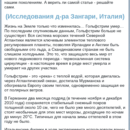
нашим поколениям. А верить ли самой статье - решайте
сами.
(Исследования д-ра Зангари, Италия)
Жизнь на Земле только что изменилась… Гольфстрим умер…
По последним спутниковым данным, Гольфстрим больше не
существует. Вся система морских течений Северной
Атлантики является ключевым элементом теплового
регулирования планеты, позволяя Ирландии и Англии быть
свободными ото льда, а Скандинавским странам не быть
слишком холодными. Это то, что защищало весь мир от
нового ледникового периода - термохалинная система
циркуляции - в настоящее время в ряде мест умерла и
умирает на других участках.
Гольфстрим - это «река» с теплой водой, которая двигалась
через Атлантический океан, достигала Мурманска и
обогревала Европу своим теплом, одновременно защищая ее
от полярных ветров.
В Германии два месяца подряд (в течение ноября и декабря
2010 года) сохраняется стабильный снежный покров
толщиной около 10 см, чего не было уже много десятилетий, и
стоят необычные для этих мест морозы, доходящие по ночам
до минус 20°С. Типичных для начала зимы оттепелей в этом
году не было.
Итальянские физики в ходе эксперимента использовали ванну