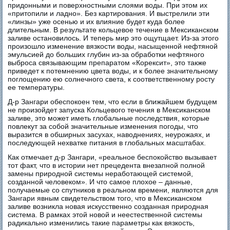
придонными и поверхностными слоями воды. При этом их
«притопили и ладно». Без картирования. И выстрелили эти
«линзы» уже осенью и их влияние будет куда более
длительным. В результате кольцевое течение в Мексиканском
заливе остановилось. И теперь мир это ощутщает. Из-за этого
произошло изменение вязкости воды, насыщенной нефтяной
эмульсией до больших глубин из-за обработки нефтяного
выброса связывающим препаратом «Корексит», это также
приведет к потемнению цвета воды, и к более значительному
поглощению ею солнечного света, к соответственному росту
ее температуры.
Д-р Зангари обеспокоен тем, что если в ближайшем будущем
не произойдет запуска Кольцевого течения в Мексиканском
заливе, это может иметь глобальные последствия, которые
повлекут за собой значительные изменения погоды, что
выразится в обширных засухах, наводнениях, неурожаях, и
последующей нехватке питания в глобальных масштабах.
Как отмечает д-р Зангари, «реальное беспокойство вызывает
тот факт, что в истории нет прецедента внезапной полной
замены природной системы неработающей системой,
созданной человеком». И что самое плохое – данные,
получаемые со спутников в реальном времени, являются для
Зангари явным свидетельством того, что в Мексиканском
заливе возникла новая искусственно созданная природная
система. В рамках этой новой и неестественной системы
радикально изменились такие параметры как вязкость,