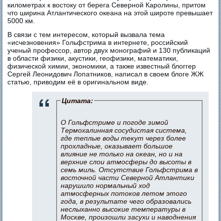
километрах к востоку от берега Северной Каролины, притом
что ширина Атлантического океана на этой широте превышает
5000 км.
В связи с тем интересом, который вызвала тема
«исчезновения» Гольфстрима в интернете, российский
ученый профессор, автор двух монографий и 130 публикаций
в области физики, акустики, геофизики, математики,
физической химии, экономики, а также известный блоггер
Сергей Леонидович Лопатников, написал в своем блоге ЖЖ
статью, приводим её в оригинальном виде.
Цитата:
О Гольфстриме и погоде зимой
Термохалинная сосудистая система,
где теплые воды текут через более
прохладные, оказывает большое
влияние не только на океан, но и на
верхние слои атмосферы до высоты в
семь миль. Отсутствие Гольфстрима в
восточной части Северной Атлантики
нарушило нормальный ход
атмосферных потоков летом этого
года, в результате чего образовались
неслыханно высокие температуры в
Москве, произошли засухи и наводнения