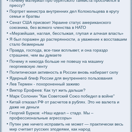
Почему материал про бурятского танкиста просочился в
прессу?
Портрет министра внутренних дел Колокольцева в кругу
семьи и братвы
Сенат США присвоит Украине статус американского
союзника, без всякого членства в НАТО
«Мерзейшая, наглая, бесстыжая, глупая и алчная власть»
Я был поражен до растерянности, а уважение к восставшим
стало безмерным
Правда, господа, все-таки всплывет, и она гораздо
страшнее, чем вы думаете
Почему я никогда больше не повешу на машину
георгиевскую ленту
Политическая активность в России вновь набирает силу
Ядерный блеф России для внутреннего пользования
Лев Термен - похороненный заживо
Виктор Ерофеев: Как тут жить дальше?
Марк Солонин "Как Советский Союз победил в войне"
Китай отказал РФ от расчетов в рублях. Это не валюта и
даже не деньги
Георгий Бурков: «Наш идеал – стадо. Мы –
профессиональные агрессоры»
Путин уже ничего исправить не может — практически весь
мир считает русских злодеями, как народ