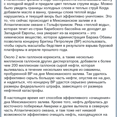
с холодной водой и придали цвет теплым струям воды. Можно
было увидеть границы холодных слоев и теплых струй Когда
добавили масло в ванну, границы слоев теплой воды
нарушились и текущий вихрь был эффективно уничтожен. Это
то, что сейчас происходит в Мексиканском заливе и в
Атлантическом океане с Гольфстримом. Река «теплой воды»,
которая течет из стран Карибского бассейна не доходит до
Западной Европы, она умирает из-за корексита – это
химическое вещество, которое администрация Барака Обамы
позволила концерну Бритиш Петролеум (BP) использовать,
чтобы скрыть масштабы бедствия в результате взрыва буровой
платформы в апреле прошлого года.
Около 2 млн галлонов корексита, а также несколько
миллионов галлонов других диспергаторов, добавили к более
чем 200 миллионам галлонов сырой нефти, которая
выливалась в течение нескольких месяцев из скважины,
пробуренной BP на дне Мексиканского залива. Так удалось
эффективно скрыть большую часть нефти, опустив ее на дно,
и надеяться, что концерну ВР удастся серьезно уменьшить
размеры федерального штрафа, зависящего от размера
нефтяной катастрофы.
В настоящее время нет способов эффективного «очищения»
дна Мексиканского залива. Кроме того, нефть добралась до
восточного побережья Америки и далее вытекла в северную
часть Атлантического океана, и там тоже нет никакой
возможности эффективно очищать нефть, находящуюся на