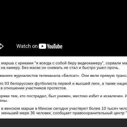
 марша с криками "я всегда с собой беру видеокамеру", сорвали м
 на камеру. Без маски он снимать не стал и быстро ушел прочь.
аниях журналистов телеканала «Белсат». Они вели прямую транс
что 93 белорусских футболиста первой и высшей лиги, а также нац
в отношении участников протестов.
ржки тем, кто пострадал, был унижен, жестоко избит и искалечен.
ены.
, в женском марше в Минске сегодня участвуют более 10 тысяч чел
о меньшей мере 36 человек, сообщает правоохранительный центр "