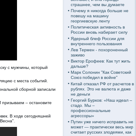
страшнее, чем вы думаете
Почему я никогда больше не
повешу на машину
георгиевскую ленту
Политическая активность в
России вновь набирает силу
Ядерный блеф России для
внутреннего пользования
Лев Термен - похороненный
заживо
Виктор Ерофеев: Как тут жить
дальше?
аску с мужчины, который
Марк Солонин "Как Советский
Союз победил в войне"
ляцию с места событий.
Китай отказал РФ от расчетов в
рублях. Это не валюта и даже
иональной сборной записали
не деньги
Георгий Бурков: «Наш идеал –
 И призываем – остановите
стадо. Мы –
профессиональные
агрессоры»
овек. В ходе сегодняшней
Весна".
Путин уже ничего исправить не
может — практически весь мир
считает русских злодеями, как