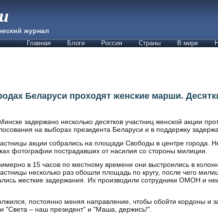
ии
ческий журнал
Главная
Блоги
Россия
Страны
В мире
Н
ородах Беларуси проходят женские марши. Десят
Минске задержано несколько десятков участниц женской акции пр
лосования на выборах президента Беларуси и в поддержку задержа
астницы акции собрались на площади Свободы в центре города. Н
ках фотографии пострадавших от насилия со стороны милиции.
имерно в 15 часов по местному времени они выстроились в колонн
астницы несколько раз обошли площадь по кругу, после чего мили
чались жесткие задержания. Их производили сотрудники ОМОН и не
лжился, постоянно меняя направление, чтобы обойти кордоны и з
 "Света – наш президент" и "Маша, держись!".