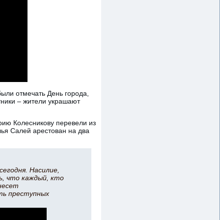
ыли отмечать День города,
тники – жители украшают
рию Колесникову перевели из
ья Салей арестован на два
егодня. Насилие,
ь, что каждый, кто
несет
ть преступных