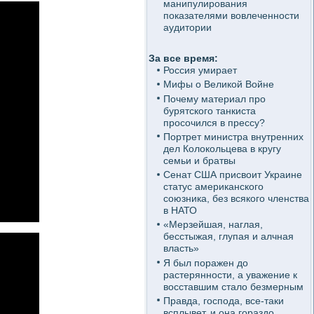
манипулирования
показателями вовлеченности
аудитории
За все время:
Россия умирает
Мифы о Великой Войне
Почему материал про
бурятского танкиста
просочился в прессу?
Портрет министра внутренних
дел Колокольцева в кругу
семьи и братвы
Сенат США присвоит Украине
статус американского
союзника, без всякого членства
в НАТО
«Мерзейшая, наглая,
бесстыжая, глупая и алчная
власть»
Я был поражен до
растерянности, а уважение к
восставшим стало безмерным
Правда, господа, все-таки
всплывет, и она гораздо