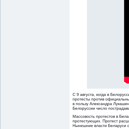
С 9 августа, когда в Белору
протесты против официальны
в пользу Александра Лукашен
Белоруссии число пострадав
Массовость протестов в Бела
протестующих. Протест расш
Нынешние власти Беларуси си