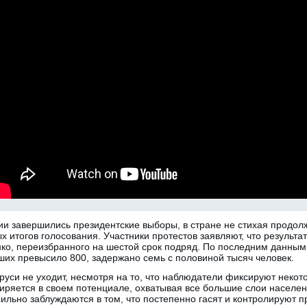
ссии завершились президентские выборы, в стране не стихая прод
х итогов голосования. Участники протестов заявляют, что резуль
ко, переизбранного на шестой срок подряд. По последним данным,
ших превысило 800, задержано семь с половиной тысяч человек.
руси не уходит, несмотря на то, что наблюдатели фиксируют неко
иряется в своем потенциале, охватывая все большие слои населен
льно заблуждаются в том, что постепенно гасят и контролируют пр