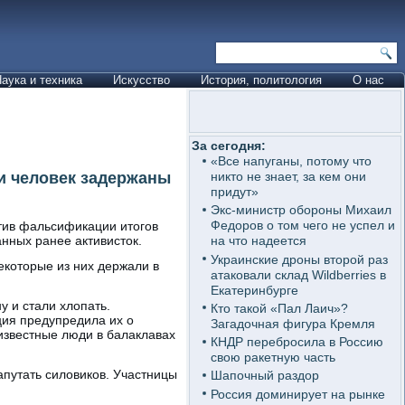
аука и техника
Искусство
История, политология
О нас
За сегодня:
«Все напуганы, потому что
ки человек задержаны
никто не знает, за кем они
придут»
Экс-министр обороны Михаил
Федоров о том чего не успел и
отив фальсификации итогов
нных ранее активисток.
на что надеется
Украинские дроны второй раз
екоторые из них держали в
атаковали склад Wildberries в
Екатеринбурге
у и стали хлопать.
Кто такой «Пал Лаич»?
ция предупредила их о
Загадочная фигура Кремля
известные люди в балаклавах
КНДР перебросила в Россию
свою ракетную часть
апутать силовиков. Участницы
Шапочный раздор
Россия доминирует на рынке