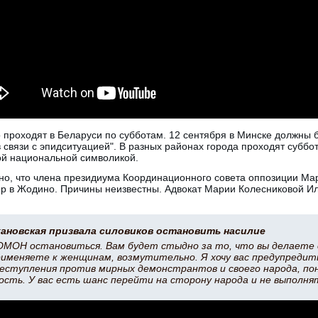
проходят в Беларуси по субботам. 12 сентября в Минске должны б
 связи с эпидситуацией". В разных районах города проходят суббо
ой национальной символикой.
тно, что члена президиума Координационного совета оппозиции Ма
р в Жодино. Причины неизвестны. Адвокат Марии Колесниковой Ил
ановская призвала силовиков остановить насилие
ОМОН остановиться. Вам будет стыдно за то, что вы делаете с
именяете к женщинам, возмутительно. Я хочу вас предупредит
еступления против мирных демонстрантов и своего народа, по
сть. У вас есть шанс перейти на сторону народа и не выполня