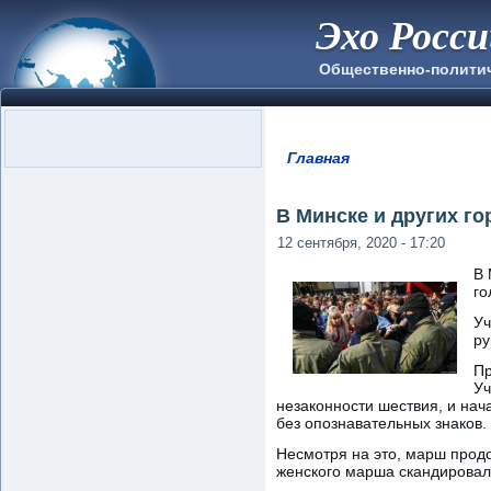
Эхо Росс
Общественно-полити
Главная
Вы здесь
В Минске и других г
12 сентября, 2020 - 17:20
В 
го
Уч
ру
Пр
Уч
незаконности шествия, и на
без опознавательных знаков.
Несмотря на это, марш продо
женского марша скандировали