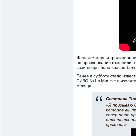
Женские марши традиционно 
но празднование отменили "в
свои дворы бело-красно-бел
Ранее в субботу стало извес
СИЗО №1 в Минске в изолято
месяца.
Светлана Тих
«Я призываю 
которое вы пр
совершает пр
ответственно
приказов».