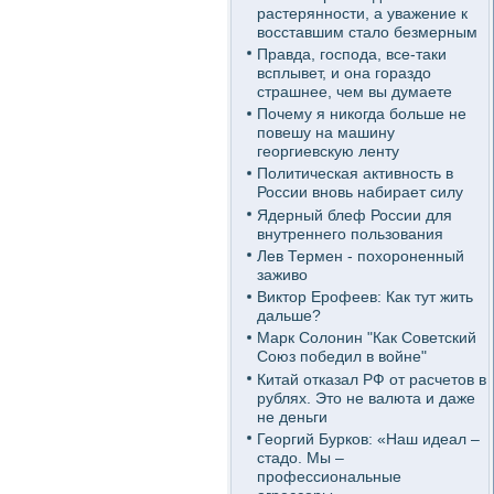
растерянности, а уважение к
восставшим стало безмерным
Правда, господа, все-таки
всплывет, и она гораздо
страшнее, чем вы думаете
Почему я никогда больше не
повешу на машину
георгиевскую ленту
Политическая активность в
России вновь набирает силу
Ядерный блеф России для
внутреннего пользования
Лев Термен - похороненный
заживо
Виктор Ерофеев: Как тут жить
дальше?
Марк Солонин "Как Советский
Союз победил в войне"
Китай отказал РФ от расчетов в
рублях. Это не валюта и даже
не деньги
Георгий Бурков: «Наш идеал –
стадо. Мы –
профессиональные