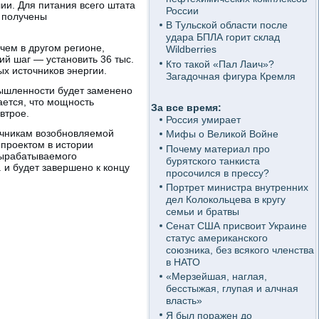
ии. Для питания всего штата
России
и получены
В Тульской области после
удара БПЛА горит склад
чем в другом регионе,
Wildberries
ий шаг — установить 36 тыс.
Кто такой «Пал Лаич»?
х источников энергии.
Загадочная фигура Кремля
мышленности будет заменено
ается, что мощность
За все время:
втрое.
Россия умирает
очникам возобновляемой
Мифы о Великой Войне
проектом в истории
Почему материал про
вырабатываемого
бурятского танкиста
 и будет завершено к концу
просочился в прессу?
Портрет министра внутренних
дел Колокольцева в кругу
семьи и братвы
Сенат США присвоит Украине
статус американского
союзника, без всякого членства
в НАТО
«Мерзейшая, наглая,
бесстыжая, глупая и алчная
власть»
Я был поражен до