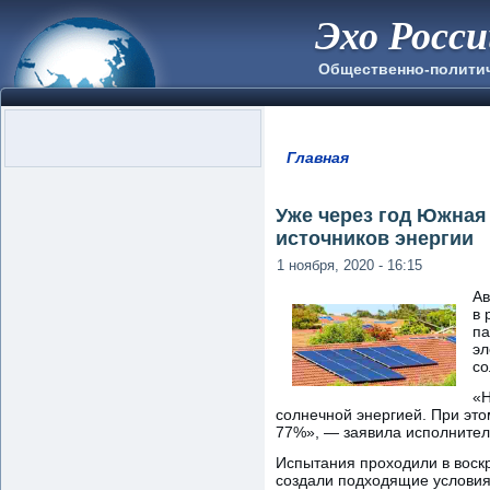
Эхо Росс
Общественно-полити
Главная
Вы здесь
Уже через год Южная
источников энергии
1 ноября, 2020 - 16:15
Ав
в 
па
эл
с
«Н
солнечной энергией. При это
77%», — заявила исполните
Испытания проходили в воскр
создали подходящие условия