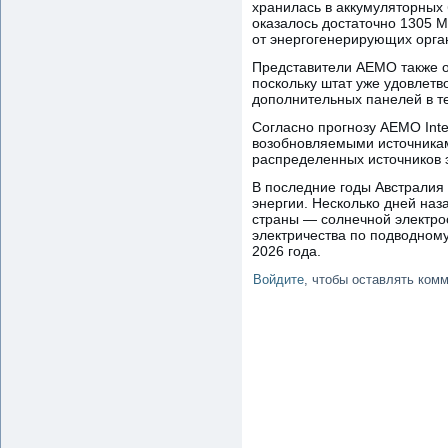
хранилась в аккумуляторных 
оказалось достаточно 1305 
от энергогенерирующих орга
Представители AEMO также от
поскольку штат уже удовлетв
дополнительных панелей в те
Согласно прогнозу AEMO Inte
возобновляемыми источникам
распределенных источников э
В последние годы Австралия
энергии. Несколько дней на
страны — солнечной электро
электричества по подводному
2026 года.
Войдите
, чтобы оставлять ком