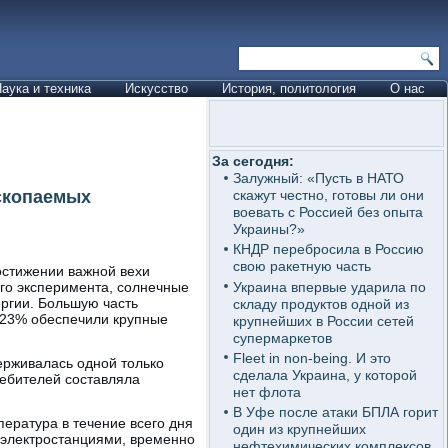
аука и техника
Искусство
История, политология
О нас
За сегодня:
Залужный: «Пусть в НАТО
ископаемых
скажут честно, готовы ли они
воевать с Россией без опыта
Украины?»
КНДР перебросила в Россию
свою ракетную часть
остижении важной вехи
Украина впервые ударила по
ого эксперимента, солнечные
ергии. Большую часть
складу продуктов одной из
 23% обеспечили крупные
крупнейших в России сетей
супермаркетов
Fleet in non-being. И это
рживалась одной только
сделала Украина, у которой
ребителей составляла
нет флота
В Уфе после атаки БПЛА горит
пература в течение всего дня
один из крупнейших
 электростанциями, временно
нефтехимических комплексов