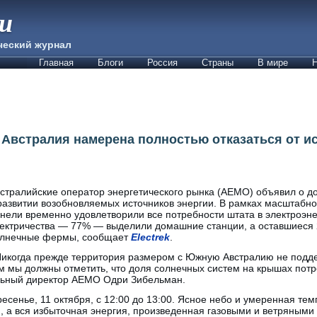
ии
ческий журнал
Главная
Блоги
Россия
Страны
В мире
Н
 Австралия намерена полностью отказаться от 
стралийские оператор энергетического рынка (AEMO) объявил о д
развитии возобновляемых источников энергии. В рамках масштабн
нели временно удовлетворили все потребности штата в электроэн
ектричества — 77% — выделили домашние станции, а оставшиеся
олнечные фермы, сообщает
Electrek
.
икогда прежде территория размером с Южную Австралию не подде
м мы должны отметить, что доля солнечных систем на крышах пот
льный директор AEMO Одри Зибельман.
есенье, 11 октября, с 12:00 до 13:00. Ясное небо и умеренная тем
, а вся избыточная энергия, произведенная газовыми и ветряными