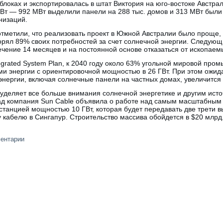
блоках и экспортировалась в штат Виктория на юго-востоке Австрал
МВт — 992 МВт выделили панели на 288 тыс. домов и 313 МВт был
низаций.
метили, что реализовать проект в Южной Австралии было проще, 
орял 89% своих потребностей за счет солнечной энергии. Следующ
чение 14 месяцев и на постоянной основе отказаться от ископаемы
grated System Plan, к 2040 году около 63% угольной мировой про
и энергии с ориентировочной мощностью в 26 ГВт. При этом ожид
нергии, включая солнечные панели на частных домах, увеличится 
 уделяет все больше внимания солнечной энергетике и другим ист
зад компания Sun Cable объявила о работе над самым масштабным 
станцией мощностью 10 ГВт, которая будет передавать две трети 
 кабелю в Сингапур. Строительство массива обойдется в $20 млрд.
ментарии